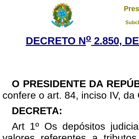
Pres
Subch
o
DECRETO N
2.850, D
O PRESIDENTE DA REPÚ
confere o art. 84, inciso IV, da
DECRETA:
Art 1º Os depósitos judicia
valores referentes a tributos