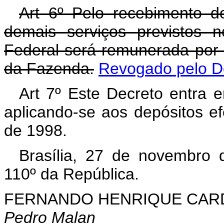
Art 6º Pelo recebimento d
demais serviços previstos 
Federal será remunerada por t
da Fazenda.
Revogado pelo De
Art 7º Este Decreto entra 
aplicando-se aos depósitos e
de 1998.
Brasília, 27 de novembro 
110º da República.
FERNANDO HENRIQUE CA
Pedro Malan