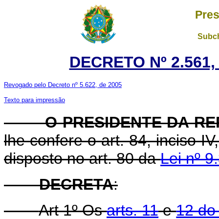
Pres
Subch
DECRETO Nº 2.561, 
Revogado pelo Decreto nº 5.622, de 2005
Texto para impressão
O PRESIDENTE DA REP
lhe confere o art. 84, inciso I
disposto no art. 80 da
Lei nº 
DECRETA
:
Art 1º Os
arts. 11
e
12 do 