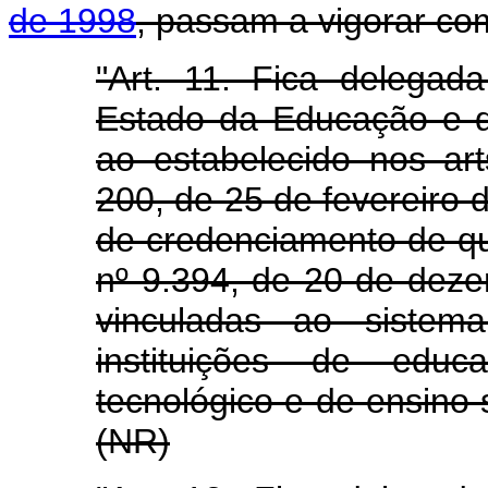
de 1998
, passam a vigorar co
"Art. 11. Fica delegad
Estado da Educação e 
ao estabelecido nos ar
200, de 25 de fevereiro 
de credenciamento de que
nº 9.394, de 20 de deze
vinculadas ao sistem
instituições de educ
tecnológico e de ensino 
(NR)