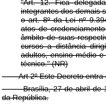
"Art. 12. Fica delegad
integrantes dos demais s
o art. 8º da Lei nº 9.3
atos de credenciamento 
âmbito de suas respectiv
cursos a distância dir
adultos, ensino médio e 
técnico." (NR)
Art 2º Este Decreto entra e
Brasília, 27 de abril de 1
da República.