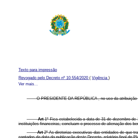
Texto para impressão
Revogado pelo Decreto nº 10.554/2020
(
Vigência
)
Ver mais...
O PRESIDENTE DA REPÚBLICA , no uso da atribuição que lhe
Art
1º Fica estabelecida a data de 31 de dezembro de 1
instituições financeiras, concluam o processo de alienação dos b
Art
2º As diretorias executivas das entidades de que tr
contados da data da publicação deste Decreto, relatório final do 