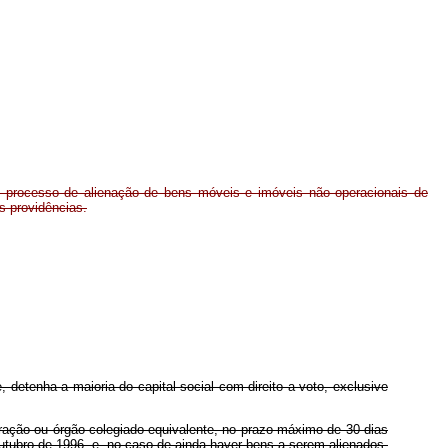
 processo de alienação de bens móveis e imóveis não operacionais de
s providências.
detenha a maioria do capital social com direito a voto, exclusive
tração ou órgão colegiado equivalente, no prazo máximo de 30 dias
outubro de 1996, e, no caso de ainda haver bens a serem alienados,