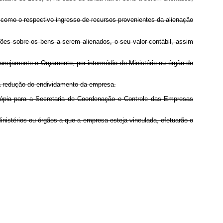
 como o respectivo ingresso de recursos provenientes da alienação
s sobre os bens a serem alienados, o seu valor contábil, assim
ejamento e Orçamento, por intermédio do Ministério ou órgão de
 à redução do endividamento da empresa.
ópia para a Secretaria de Coordenação e Controle das Empresas
inistérios ou órgãos a que a empresa esteja vinculada, efetuarão o