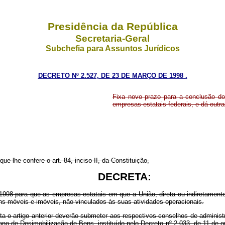
Presidência da República
Secretaria-Geral
Subchefia para Assuntos Jurídicos
DECRETO Nº 2.527, DE 23 DE MARÇO DE 1998
.
Fixa novo prazo para a conclusão do
empresas estatais federais, e dá outra
 confere o art. 84, inciso II, da Constituição,
DECRETA:
998 para que as empresas estatais em que a União, direta ou indiretamente, 
ens móveis e imóveis, não vinculados às suas atividades operacionais.
ata o artigo anterior deverão submeter aos respectivos conselhos de adminis
Plano de Desimobilização de Bens, instituído pelo Decreto nº 2.033, de 11 de 