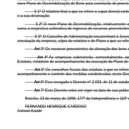
novo Plano de Desimobilização de Bens para conclusão do processo 
§ 1º O relatório final a que se refere o
caput
deverá cont
e a sua destinação.
§ 2º O novo Plano de Desimobilização, relativamente aos b
como a respectiva estimativa de ingresso de recursos proveniente
§ 3º O Conselho de Administração encaminhará à Secretaria
vinculação da empresa, cópia do relatório e do Plano a que se refe
Art
3º Os recursos provenientes da alienação dos bens d
Art
4º As empresas submeterão, semestralmente, aos
Estatais, relatórios de acompanhamento da execução do Plano de
Art
5º Os conselhos fiscais das estatais a que se refere
acompanhamento e controle das medidas estabelecidas neste Dec
Art
6º Fica revogado o Decreto nº 2.033, de 11 de outub
Art
7º Este Decreto entra em vigor na data de sua publi
Brasília, 23 de março de 1998; 177º da Independência e 110º 
FERNANDO HENRIQUE CARDOSO
Antonio Kandir