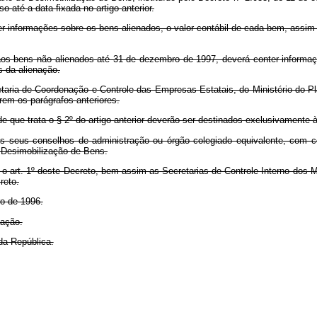
até a data fixada no artigo anterior.
er informações sobre os bens alienados, o valor contábil de cada bem, assim
ens não alienados até 31 de dezembro de 1997, deverá conter informaçõe
s da alienação.
 de Coordenação e Controle das Empresas Estatais, do Ministério do Plan
rem os parágrafos anteriores.
e que trata o § 2º do artigo anterior deverão ser destinados exclusivamente
 seus conselhos de administração ou órgão colegiado equivalente, com c
 Desimobilização de Bens.
 o art. 1º deste Decreto, bem assim as Secretarias de Controle Interno dos M
reto.
ro de 1996.
cação.
da República.