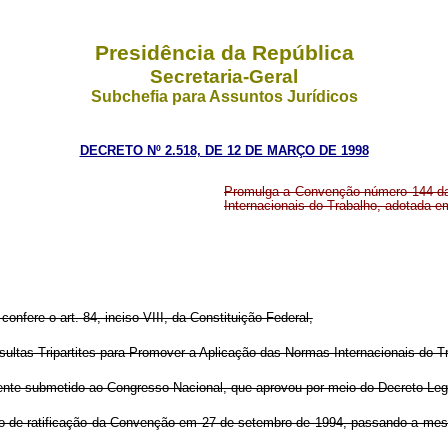
Presidência da República
Secretaria-Geral
Subchefia para Assuntos Jurídicos
DECRETO Nº 2.518, DE 12 DE MARÇO DE 1998
Promulga a Convenção número 144 da 
Internacionais do Trabalho, adotada 
confere o art. 84, inciso VIII, da Constituição Federal,
s Tripartites para Promover a Aplicação das Normas Internacionais do Tra
te submetido ao Congresso Nacional, que aprovou por meio do Decreto Legisl
de ratificação da Convenção em 27 de setembro de 1994, passando a mesma