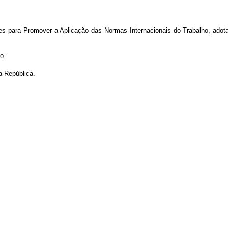
tes para Promover a Aplicação das Normas Internacionais do Trabalho, ado
o.
a República.