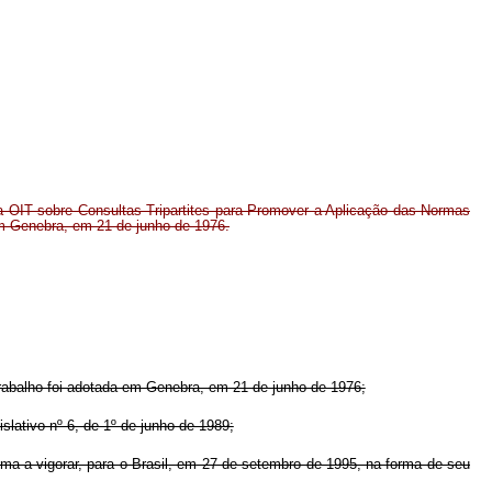
OIT sobre Consultas Tripartites para Promover a Aplicação das Normas
em Genebra, em 21 de junho de 1976.
balho foi adotada em Genebra, em 21 de junho de 1976;
ativo nº 6, de 1º de junho de 1989;
 a vigorar, para o Brasil, em 27 de setembro de 1995, na forma de seu