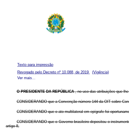
Texto para impressão
Revogado pelo Decreto nº 10.088, de 2019
(Vigência)
Ver mais...
O
PRESIDENTE DA REPÚBLICA
, no uso das atribuições que lhe 
CONSIDERANDO que a Convenção número 144 da OIT sobre Consulta
CONSIDERANDO que o ato multilateral em epígrafe foi oportunamen
CONSIDERANDO que o Governo brasileiro depositou o instrumento 
artigo 8,