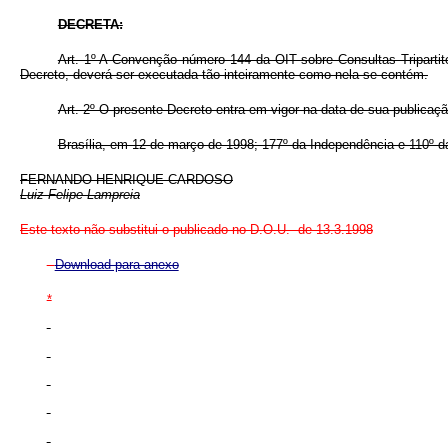
DECRETA:
Art. 1º A Convenção número 144 da OIT sobre Consultas Triparti
Decreto, deverá ser executada tão inteiramente como nela se contém.
Art. 2º O presente Decreto entra em vigor na data de sua publicaçã
Brasília, em 12 de março de 1998; 177º da Independência e 110º d
FERNANDO HENRIQUE CARDOSO
Luiz Felipe Lampreia
Este texto não substitui o publicado no D.O.U. de
13.3.1998
Download para anexo
*