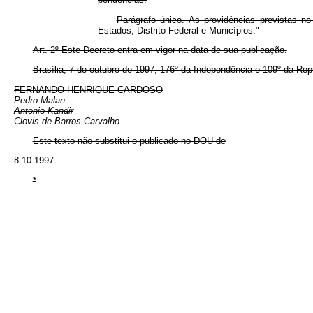
Parágrafo único. As providências previstas 
Estados, Distrito Federal e Municípios."
Art. 2º Este Decreto entra em vigor na data de sua publicação.
Brasília, 7 de outubro de 1997; 176º da Independência e 109º da Rep
FERNANDO HENRIQUE CARDOSO
Pedro Malan
Antonio Kandir
Clovis de Barros Carvalho
Este texto não substitui o publicado no DOU de
8.10.1997
*