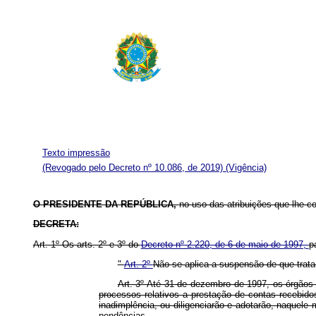
Texto impressão
(Revogado pelo Decreto nº 10.086, de 2019)
(Vigência)
O PRESIDENTE DA REPÚBLICA,
no uso das atribuições que lhe con
DECRETA:
Art. 1º Os arts. 2º e 3º do
Decreto nº 2.220, de 6 de maio de 1997,
p
"
Art. 2º
Não se aplica a suspensão de que trata
Art. 3º Até 31 de dezembro de 1997, os órgãos 
processos relativos a prestação de contas recebido
inadimplência, ou diligenciarão e adotarão, naquele
pendências.