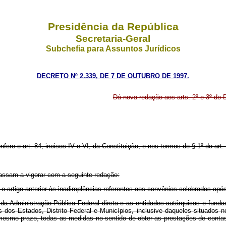
Presidência da República
Secretaria-Geral
Subchefia para Assuntos Jurídicos
DECRETO Nº 2.339, DE 7 DE OUTUBRO DE 1997.
Dá nova redação aos arts. 2º e 3º do 
fere o art. 84, incisos IV e VI, da Constituição, e nos termos do § 1º do art.
assam a vigorar com a seguinte redação:
 o artigo anterior às inadimplências referentes aos convênios celebrados apó
da Administração Pública Federal direta e as entidades autárquicas e funda
s dos Estados, Distrito Federal e Municípios, inclusive daqueles situados
 mesmo prazo, todas as medidas no sentido de obter as prestações de contas