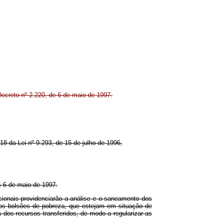
Decreto nº 2.220, de 6 de maio de 1997.
 18 da Lei nº 9.293, de 15 de julho de 1996,
s 6 de maio de 1997.
cionais providenciarão a análise e o saneamento dos
 nos bolsões de pobreza, que estejam em situação de
 dos recursos transferidos, de modo a regularizar as