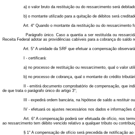
a) o valor bruto da restituição ou do ressarcimento será debitado à
b) o montante utilizado para a quitação de débitos será creditado 
Art. 4° Quando o montante da restituição ou do ressarcimento for s
Parágrafo único. Caso a quantia a ser restituída ou ressarcida se
Receita Federal adotar as providências cabíveis para a cobrança do saldo
Art. 5° A unidade da SRF que efetuar a compensação observará 
I - certificará:
a) no processo de restituição ou ressarcimento, qual o valor utiliza
b) no processo de cobrança, qual o montante do crédito tributário
II - emitirá documento comprobatório de compensação, que indicará 
de que trata o parágrafo único do artigo 3°;
III - expedirá ordem bancária, na hipótese de saldo a restituir ou 
IV - efetuará os ajustes necessários nos dados e informações dos 
Art. 6° A compensação poderá ser efetuada de ofício, nos ter
ao ressarcimento tem débito vencido relativo a qualquer tributo ou contribu
§ 1° A compensação de ofício será precedida de notificação ao suj