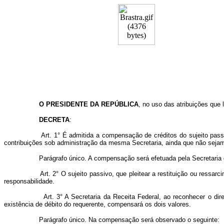
O PRESIDENTE DA REPÚBLICA
, no uso das atribuições que 
DECRETA
:
Art. 1° É admitida a compensação de créditos do sujeito passivo pe
contribuições sob administração da mesma Secretaria, ainda que não sej
Parágrafo único. A compensação será efetuada pela Secretaria da R
Art. 2° O sujeito passivo, que pleitear a restituição ou ressarcim
responsabilidade.
Art. 3° A Secretaria da Receita Federal, ao reconhecer o direito 
existência de débito do requerente, compensará os dois valores.
Parágrafo único. Na compensação será observado o seguinte: