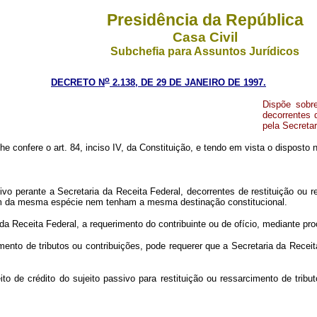
Presidência da República
Casa Civil
Subchefia para Assuntos Jurídicos
o
DECRETO N
2.138, DE 29 DE JANEIRO DE 1997.
Dispõe sobre
decorrentes d
pela Secretar
lhe confere o art. 84, inciso IV, da Constituição, e tendo em vista o disposto
rante a Secretaria da Receita Federal, decorrentes de restituição ou ress
am da mesma espécie nem tenham a mesma destinação constitucional.
eceita Federal, a requerimento do contribuinte ou de ofício, mediante proc
ento de tributos ou contribuições, pode requerer que a Secretaria da Recei
de crédito do sujeito passivo para restituição ou ressarcimento de tributo