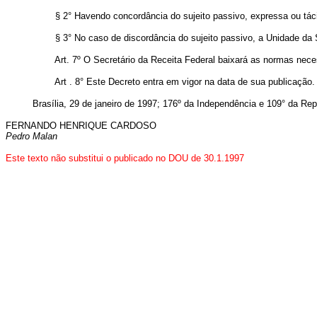
§ 2° Havendo concordância do sujeito passivo, expressa ou tácita,
§ 3° No caso de discordância do sujeito passivo, a Unidade da Secre
Art. 7º O Secretário da Receita Federal baixará as normas neces
Art . 8° Este Decreto entra em vigor na data de sua publicação.
Brasília, 29 de janeiro de 1997; 176º da Independência e 109° da Rep
FERNANDO HENRIQUE CARDOSO
Pedro Malan
E
ste texto não substitui o publicado no DOU de 30.1.1997