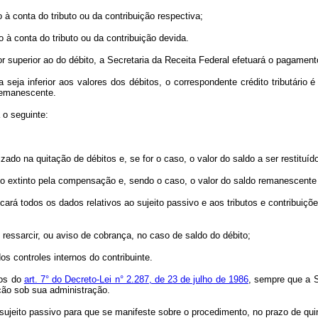
 conta do tributo ou da contribuição respectiva;
à conta do tributo ou da contribuição devida.
uperior ao do débito, a Secretaria da Receita Federal efetuará o pagamento 
ja inferior aos valores dos débitos, o correspondente crédito tributário 
 remanescente.
o seguinte:
do na quitação de débitos e, se for o caso, o valor do saldo a ser restituído
 extinto pela compensação e, sendo o caso, o valor do saldo remanescente 
todos os dados relativos ao sujeito passivo e aos tributos e contribuições
ressarcir, ou aviso de cobrança, no caso de saldo do débito;
controles internos do contribuinte.
mos do
art. 7° do Decreto-Lei n° 2.287, de 23 de julho de 1986
, sempre que a Se
ição sob sua administração.
eito passivo para que se manifeste sobre o procedimento, no prazo de quin