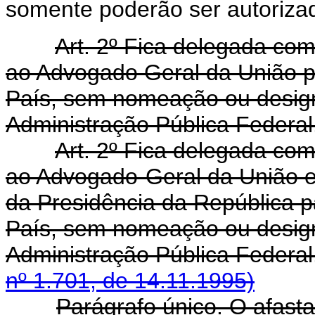
somente poderão ser autoriza
Art. 2º Fica delegada com
ao Advogado Geral da União p
País, sem nomeação ou design
Administração Pública Federal
Art. 2º Fica delegada com
ao Advogado-Geral da União e 
da Presidência da República p
País, sem nomeação ou design
Administração Pública Fed
nº 1.701, de 14.11.1995)
Parágrafo único. O afast