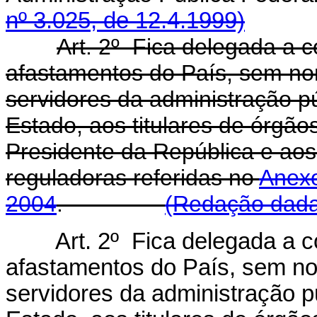
nº 3.025, de 12.4.1999)
Art. 2º Fica delegada a 
afastamentos do País, sem n
servidores da administração pú
Estado, aos titulares de órgã
Presidente da República e aos
reguladoras referidas no
Anexo
2004
.
(Redação dada 
Art. 2º Fica delegada a 
afastamentos do País, sem n
servidores da administração pú