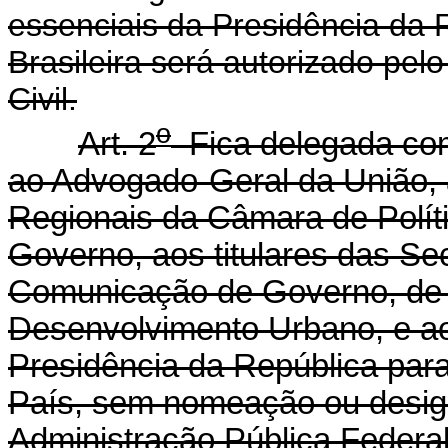
essenciais da Presidência da 
Brasileira será autorizado pel
Civil.
o
Art. 2
Fica delegada com
ao Advogado-Geral da União, a
Regionais da Câmara de Polít
Governo, aos titulares das Se
Comunicação de Governo, de R
Desenvolvimento Urbano, e ao
Presidência da República par
País, sem nomeação ou design
Administração Pública Fe