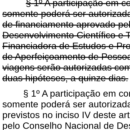
§ 1º A participação em co
somente poderá ser autorizada
de financiamento aprovado pe
Desenvolvimento Científico e 
Financiadora de Estudos e Pr
de Aperfeiçoamento de Pessoal
viagens serão autorizadas co
duas hipóteses, a quinze dias.
§ 1º A participação em co
somente poderá ser autorizada
previstos no inciso IV deste a
pelo Conselho Nacional de Des