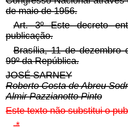
Congresso Nacional através d
de maio de 1956.
Art. 3º Este decreto e
publicação.
Brasília, 11 de dezembro 
99º da República.
JOSÉ SARNEY
Roberto Costa de Abreu Sod
Almir Pazzianotto Pinto
Este texto não substitui o p
*