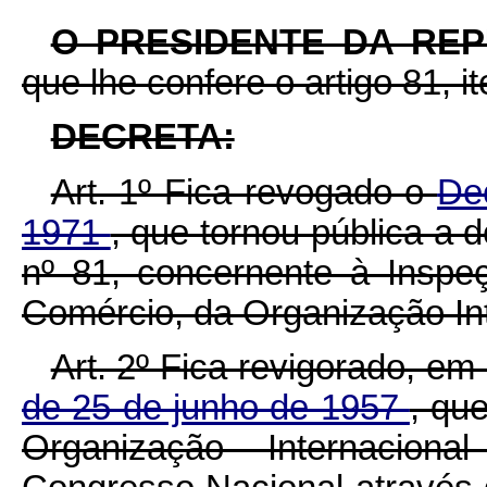
O PRESIDENTE DA RE
que lhe confere o artigo 81, it
DECRETA:
Art. 1º Fica revogado o
De
1971
, que tornou pública a 
nº 81, concernente à Inspe
Comércio, da Organização Int
Art. 2º Fica revigorado, em
de 25 de junho de 1957
, qu
Organização Internacion