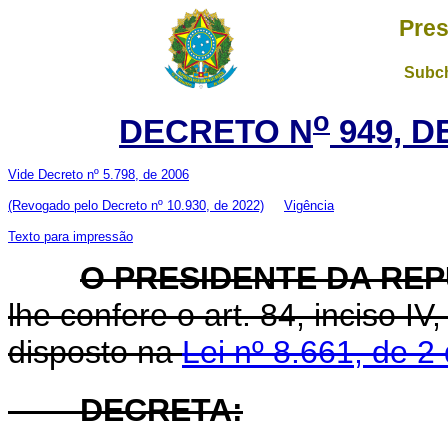
Pres
Subch
o
DECRETO N
949, D
Vide Decreto nº 5.798, de 2006
(Revogado pelo Decreto nº 10.930, de 2022)
Vigência
Texto para impressão
O PRESIDENTE DA RE
lhe confere o art. 84, inciso IV
disposto na
Lei nº 8.661, de 2
DECRETA: