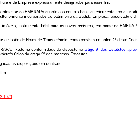
cultura e da Empresa expressamente designados para esse fim.
 o interesse da EMBRAPA quanto aos demais bens anteriormente sob a juris
 ulteriormente incorporados ao patrimônio da aludida Empresa, observado o di
s imóveis, instrumento hábil para os novos registros, em nome da EMBRA
emissão de Notas de Transferência, como previsto no artigo 2º deste Decr
BRAPA, fixado na conformidade do disposto no
artigo 9º dos Estatutos apro
arágrafo único do artigo 9º dos mesmos Estatutos.
gadas as disposições em contrário.
ica.
.3.1979