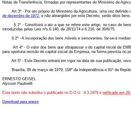
Notas de Transferência, firmadas por representantes do Ministério da Agri
Art 3º - Por ato próprio do Ministério da Agricultura, uma vez definido
de dezembro de 1972
, e não abrangidos por este Decreto, serão ditos bens
§ 1º - Constituirá o ato a que se refere este artigo, no caso de ben
introduzidas pelas Leis nºs 6.140, de 28/11/74 e 6.216, de 30/6/75.
§ 2º - A incorporação dos bens móveis e semoventes, far-se-á mediante 
Art 4º - O valor dos bens que ultrapassar o do capital inicial da EM
para oportuna revisão do capital social da Empresa, na forma prevista no p
Art 5º - Este Decreto entrará em vigor na data de sua publicação, revo
Brasília, 08 de março de 1979; 158º da Independência e 91º da Repúbl
ERNESTO GEISEL
Alysson Paulinélli
Este texto não substitui o publicado no D.O.U. 9.3.1979 e
retificado em 26
Download para anexo