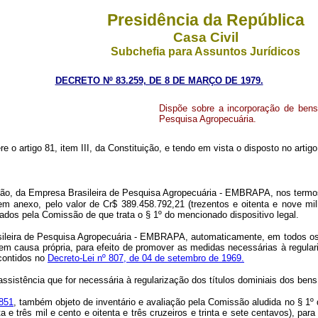
Presidência da República
Casa Civil
Subchefia para Assuntos Jurídicos
DECRETO Nº 83.259, DE 8 DE MARÇO DE 1979.
Dispõe sobre a incorporação de bens 
Pesquisa Agropecuária.
re o artigo 81, item III, da Constituição, e tendo em vista o disposto no arti
a União, da Empresa Brasileira de Pesquisa Agropecuária - EMBRAPA, nos term
em anexo, pelo valor de Cr$ 389.458.792,21 (trezentos e oitenta e nove mil
ados pela Comissão de que trata o § 1º do mencionado dispositivo legal.
leira de Pesquisa Agropecuária - EMBRAPA, automaticamente, em todos os d
 causa própria, para efeito de promover as medidas necessárias à regulariz
contidos no
Decreto-Lei nº 807, de 04 de setembro de 1969.
ência que for necessária à regularização dos títulos dominiais dos bens im
.851
, também objeto de inventário e avaliação pela Comissão aludida no § 1
e três mil e cento e oitenta e três cruzeiros e trinta e sete centavos), para 