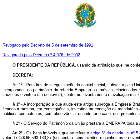
Revogado pelo Decreto de 5 de setembro de 1991
Revigorado pelo Decreto nº 4.076, de 2002
O PRESIDENTE DA REPÚBLICA,
usando da atribuição que lhe confe
DECRETA:
Art
1º - Para fins de integralização do capital social, subscrito pel
incorporados ao patrimônio da referida Empresa os imóveis relacionados 
cruzeiros e vinte e um centavos), conforme levantamento e avaliação realiz
§ 1º - A incorporação a que alude este artigo sub-roga a Empresa Brasi
ficando a mesma, em consequência, investida na condição de mandatária em
públicos competentes, com observância, quando for o caso, dos preceitos 
§ 2º - O Serviço do Patrimônio da União prestará à EMBRAPA toda a assist
Art 2º - Os bens imóveis a que se refere o
artigo 3º da citada Lei nº 5
valor de Cr$ 66.593.183,37 (sessenta e seis milhões e quinhentos e noventa 