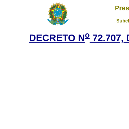
Pres
Subch
o
DECRETO N
72.707,