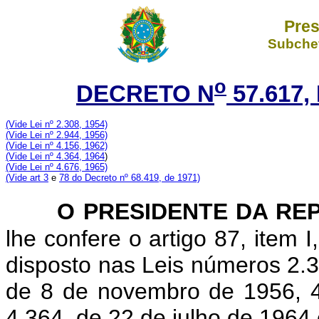
Pres
Subchef
o
DECRETO N
57.617,
(Vide Lei nº 2.308, 1954)
(Vide Lei nº 2.944, 1956)
(Vide Lei nº 4.156, 1962)
(Vide Lei nº 4.364, 1964
)
(Vide Lei nº 4.676, 1965)
(Vide art 3
e
78 do Decreto nº 68.419, de 1971)
O PRESIDENTE DA RE
lhe confere o artigo 87, item I
disposto nas Leis números 2.3
de 8 de novembro de 1956, 
4.364, de 22 de julho de 1964