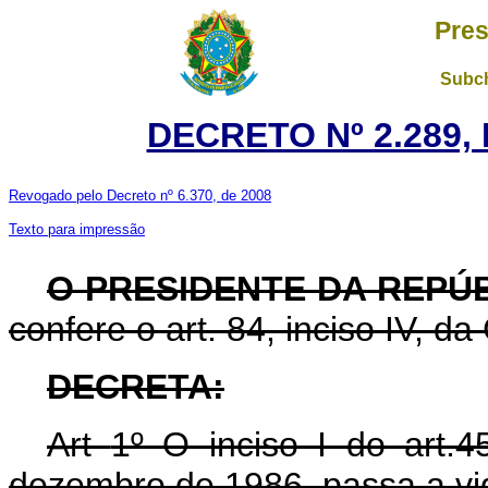
Pres
Subch
DECRETO Nº 2.289,
Revogado pelo Decreto nº 6.370, de 2008
Texto para impressão
O PRESIDENTE DA REPÚ
confere o art. 84, inciso IV, da
DECRETA:
Art
1º O inciso I do art.
dezembro de 1986, passa a vi