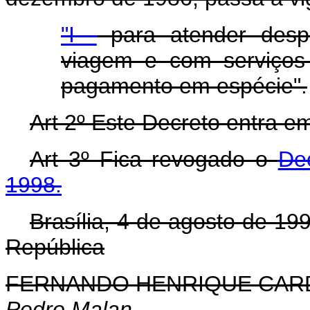
"I -
para atender despe
viagem e com serviços 
pagamento em espécie".
Art 2º Este Decreto entra e
Art 3º Fica revogado o
De
1998.
Brasília, 4 de agosto de 19
República
FERNANDO HENRIQUE CA
Pedro Malan