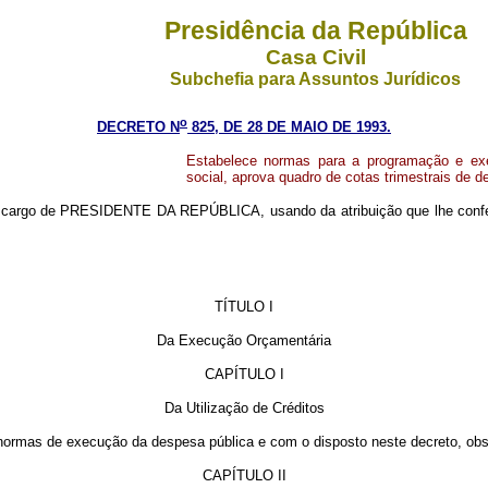
Presidência da República
Casa Civil
Subchefia para Assuntos Jurídicos
o
DECRETO N
825, DE 28 DE MAIO DE 1993.
Estabelece normas para a programação e exe
social, aprova quadro de cotas trimestrais de 
o cargo de PRESIDENTE DA REPÚBLICA, usando da atribuição que lhe confere o
TÍTULO I
Da Execução Orçamentária
CAPÍTULO I
Da Utilização de Créditos
normas de execução da despesa pública e com o disposto neste decreto, obse
CAPÍTULO II