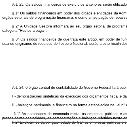
Art. 23. Os saldos financeiros de exercícios anteriores serão utiliza
§ 1° Os saldos financeiros em poder dos órgãos e entidades da Admin
órgãos setoriais de programação financeira, e como antecipação de repasse
§ 2° A Unidade Gestora informará ao seu órgão setorial de programa
categoria "Restos a pagar".
§ 3° Os saldos financeiros de que trata este artigo, em poder de fu
quando originários de recursos do Tesouro Nacional, serão a este recolhidos
Art.
24. 0 órgão central de contabilidade do Governo Federal fará pub
I - demonstrações sintéticas da execução dos orçamentos fiscal e da
II - balanços patrimonial e financeiro na forma estabelecida na Lei n° 
§ 1° As sociedades de economia mista, as empresas públicas e as d
prazos acima assinalados, as demonstrações e balanços referidos neste ar
§ 2° Excluem-se da obrigatoriedade do § 1° as empresas públicas e s