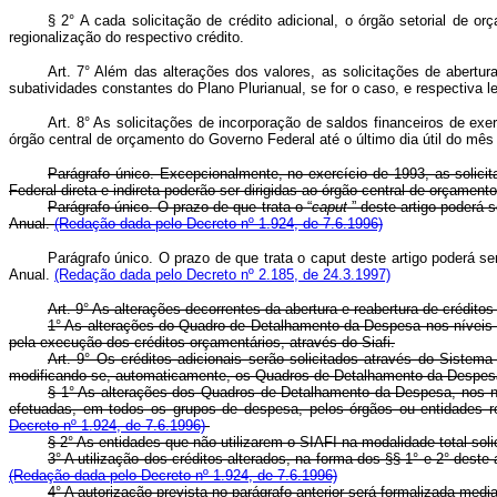
§ 2° A cada solicitação de crédito adicional, o órgão setorial de o
regionalização do respectivo crédito.
Art.
7° Além das alterações dos valores, as solicitações de abertu
subatividades constantes do Plano Plurianual, se for o caso, e respectiva l
Art.
8° As solicitações de incorporação de saldos financeiros de exer
órgão central de orçamento do Governo Federal até o último dia útil do mês
Parágrafo único. Excepcionalmente, no exercício de 1993, as solicit
Federal direta e indireta poderão ser dirigidas ao órgão central de orçament
Parágrafo único. O prazo de que trata o “
caput
” deste artigo poderá 
Anual.
(Redação dada pelo Decreto nº 1.924, de 7.6.1996)
Parágrafo único. O prazo de que trata o caput deste artigo poderá 
Anual.
(Redação dada pelo Decreto nº 2.185, de 24.3.1997)
Art. 9° As alterações decorrentes da abertura e reabertura de crédi
1° As alterações do Quadro de Detalhamento da Despesa nos níveis 
pela execução dos créditos orçamentários, através do Siafi.
Art. 9° Os créditos adicionais serão solicitados através do Siste
modificando-se, automaticamente, os Quadros de Detalhamento da Despe
§ 1° As alterações dos Quadros de Detalhamento da Despesa, nos ní
efetuadas, em todos os grupos de despesa, pelos órgãos ou entidades r
Decreto nº 1.924, de 7.6.1996)
§
2° As entidades que não utilizarem o SIAFI na modalidade total so
3° A utilização dos créditos alterados, na forma dos §§ 1° e 2° dest
(Redação dada pelo Decreto nº 1.924, de 7.6.1996)
4° A autorização prevista no parágrafo anterior será formalizada medi