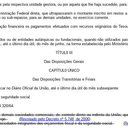
dos pela respectiva unidade gestora, ou por aquela que lhe haja sucedido, par
istração Federal direta, que ultrapassarem o montante inscrito em restos a
 ou sub-repasse, para as demais unidades, no exercício corrente.
ção financeira os pagamentos efetuados com recursos originários do Tesour
ndos ou de entidades autárquicas ou fundacionais, quando não utilizados pa
, até o último dia útil, do mês de junho, na forma estabelecida pelo Ministér
TÍTUL0 III
Das Disposições Gerais
CAPÍTUL0 ÚNICO
Das Disposições Transitórias e Finais
licar no
Diário
Oficial
da União, até o último dia útil do mês subseqüente:
 seguridade social.
4.320/64.
emais sociedades comerciais, de controle direto ou indireto da União, que
tigo.
(Revogado pelo Decreto nº 5.748, de 2006)
ociedades integrantes dos orçamentos fiscal e da seguridade social.
(R