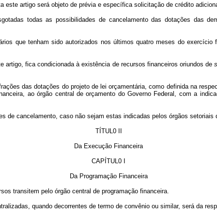
este artigo será objeto de prévia e específica solicitação de crédito adiciona
sgotadas todas as possibilidades de cancelamento das dotações das demai
ários que tenham sido autorizados nos últimos quatro meses do exercício fin
e artigo, fica condicionada à existência de recursos financeiros oriundos de
frações das dotações do projeto de lei orçamentária, como definida na respect
financeira, ao órgão central de orçamento do Governo Federal, com a indica
tes de cancelamento, caso não sejam estas indicadas pelos órgãos setoriais d
TÍTUL0 II
Da Execução Financeira
CAPÍTUL0 I
Da Programação Financeira
rsos transitem pelo órgão central de programação financeira.
ralizadas, quando decorrentes de termo de convênio ou similar, será da respo