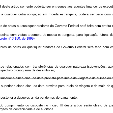
 deste artigo somente poderão ser entregues aos agentes financeiros executa
 a qualquer outra obrigação em moeda estrangeira, poderá ser pago com a
s de obras ou quaisquer credores do Governo Federal será feito com estrita
anceiras com vistas a compra de moeda estrangeira, para liquidação futura, d
reto nº 3.180, de 1999)
tores de obras ou quaisquer credores do Governo Federal será feito co
os relacionados com transferências de qualquer natureza (subvenções, auxí
respectivo cronograma de desembolso;
superior a cinco dias, da data prevista para início da viagem e de quinze ou 
a superior a cinco dias, da data prevista para início da viagem e de mais
o posterior à daqueles ainda pendentes de pagamento.
do cumprimento do disposto no inciso III deste artigo serão objeto de ju
ãos de contabilidade e de auditoria.