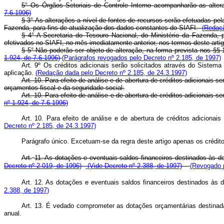
5° Os Órgãos Setoriais de Controle Interno acompanharão as alte
7.6.1996)
§ 3° As alterações a nível de fontes de recursos serão efetuadas pe
Fazenda, para fins de atualização dos dados constantes do SIAFI.
(Redaçã
§ 4° A Secretaria do Tesouro Nacional, do Ministério da Fazenda, 
efetivados no SIAFI, no mês imediatamente anterior, nos termos deste arti
§ 5° Não poderão ser objeto de alteração, na forma prevista nos §§ 
1.924, de 7.6.1996)
(Parágrafos revogados pelo Decreto nº 2.185, de 1997)
Art. 9º Os créditos adicionais serão solicitados através do Siste
aplicação.
(Redação dada pelo Decreto nº 2.185, de 24.3.1997)
Art.
10. Para efeito de análise e de abertura de créditos adicionais 
orçamentos fiscal e da seguridade social.
Art. 10. Para efeito de análise e de abertura de créditos adicionai
nº 1.924, de 7.6.1996)
Art. 10. Para efeito de análise e de abertura de créditos adicio
Decreto nº 2.185, de 24.3.1997)
Parágrafo único. Excetuam-se da regra deste artigo apenas os crédi
Art.
11. As dotações e eventuais saldos financeiros destinados às
Decreto nº 2.019, de 1996)
(Vide Decreto nº 2.388, de 1997)
(Revogado p
Art.
12. As dotações e eventuais saldos financeiros destinados às
2.388, de 1997)
Art.
13. É vedado comprometer as dotações orçamentárias destinada
anual.