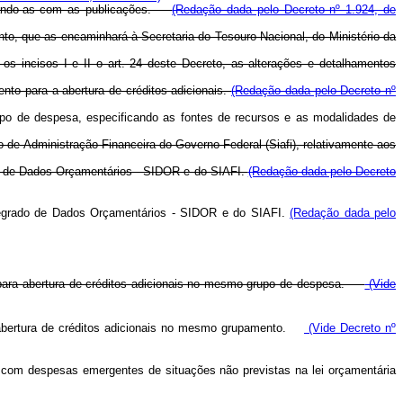
ontando-as com as publicações.
(Redação dada pelo Decreto nº 1.924, de
nto, que as encaminhará à Secretaria do Tesouro Nacional, do Ministério da
s incisos I e II o art. 24 deste Decreto, as alterações e detalhamentos
nto para a abertura de créditos adicionais.
(Redação dada pelo Decreto nº
rupo de despesa, especificando as fontes de recursos e as modalidades de
o de Administração Financeira do Governo Federal (Siafi), relativamente aos
ado de Dados Orçamentários - SIDOR e do SIAFI.
(Redação dada pelo Decreto
Integrado de Dados Orçamentários - SIDOR e do SIAFI.
(Redação dada pelo
te para abertura de créditos adicionais no mesmo grupo de despesa.
(Vide
a abertura de créditos adicionais no mesmo grupamento.
(Vide Decreto nº
 com despesas emergentes de situações não previstas na lei orçamentária