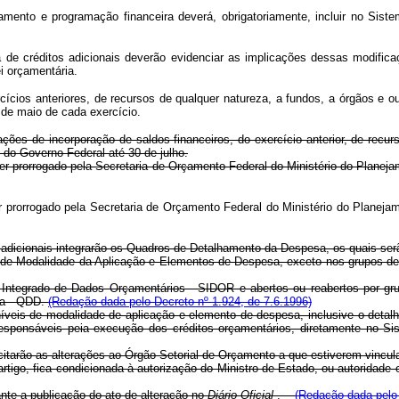
rçamento e programação financeira deverá, obrigatoriamente, incluir no Sis
ra de créditos adicionais deverão evidenciar as implicações dessas modifi
ei orçamentária.
cícios anteriores, de recursos de qualquer natureza, a fundos, a órgãos e out
 de maio de cada exercício.
ações de incorporação de saldos financeiros, do exercício anterior, de recu
o do Governo Federal até 30 de julho.
ser prorrogado pela Secretaria de Orçamento Federal do Ministério do Plane
ser prorrogado pela Secretaria de Orçamento Federal do Ministério do Plane
tos adicionais integrarão os Quadros de Detalhamento da Despesa, os quais 
de Modalidade da Aplicação e Elementos de Despesa, exceto nos grupos de 
ma Integrado de Dados Orçamentários - SIDOR e abertos ou reabertos por g
sa - QDD.
(Redação dada pelo Decreto nº 1.924, de 7.6.1996)
veis de modalidade de aplicação e elemento de despesa, inclusive o detal
esponsáveis peia execução dos créditos orçamentários, diretamente no Si
licitarão as alterações ao Órgão Setorial de Orçamento a que estiverem vin
e artigo, fica condicionada à autorização do Ministro de Estado, ou autoridad
ante a publicação do ato de alteração no
Diário Oficial
.
(Redação dada pelo 