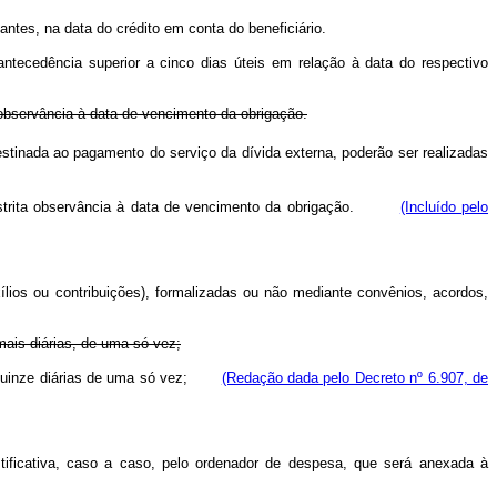
ntes, na data do crédito em conta do beneficiário.
ntecedência superior a cinco dias úteis em relação à data do respectivo
 observância à data de vencimento da obrigação.
estinada ao pagamento do serviço da dívida externa, poderão ser realizadas
m estrita observância à data de vencimento da obrigação.
(Incluído pelo
lios ou contribuições), formalizadas ou não mediante convênios, acordos,
mais diárias, de uma só vez;
 de quinze diárias de uma só vez;
(Redação dada pelo Decreto nº 6.907, de
stificativa, caso a caso, pelo ordenador de despesa, que será anexada à