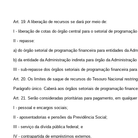
Art. 19. A liberação de recursos se dará por meio de:
I - liberação de cotas do órgão central para o setorial de programação 
II - repasse:
a) do órgão setorial de programação financeira para entidades da Admin
b) da entidade da Administração indireta para órgão da Administração d
III - sub-repasse dos órgãos setoriais de programação financeira par
Art. 20. Os limites de saque de recursos do Tesouro Nacional restrin
Parágrafo único. Caberá aos órgãos setoriais de programação financeir
Art. 21. Serão consideradas prioritárias para pagamento, em qualque
I - pessoal e encargos sociais;
II - aposentadorias e pensões da Previdência Social;
III - serviço da dívida pública federal; e
IV - contrapartida de empréstimos externos.