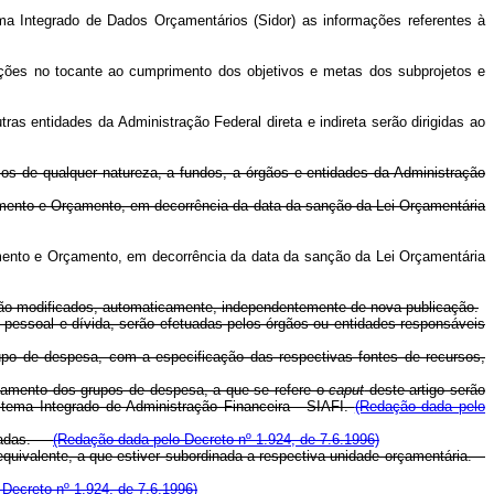
tema Integrado de Dados Orçamentários (Sidor) as informações referentes à
cações no tocante ao cumprimento dos objetivos e metas dos subprojetos e
ras entidades da Administração Federal direta e indireta serão dirigidas ao
rsos de qualquer natureza, a fundos, a órgãos e entidades da Administração
jamento e Orçamento, em decorrência da data da sanção da Lei Orçamentária
jamento e Orçamento, em decorrência da data da sanção da Lei Orçamentária
serão modificados, automaticamente, independentemente de nova publicação.
pessoal e dívida, serão efetuadas pelos órgãos ou entidades responsáveis
rupo de despesa, com a especificação das respectivas fontes de recursos,
hamento dos grupos de despesa, a que se refere o
caput
deste artigo serão
stema Integrado de Administração Financeira - SIAFI.
(Redação dada pelo
culadas.
(Redação dada pelo Decreto nº 1.924, de 7.6.1996)
e equivalente, a que estiver subordinada a respectiva unidade orçamentária.
Decreto nº 1.924, de 7.6.1996)