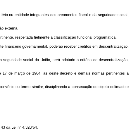
rio ou entidade integrantes dos orçamentos fiscal e da seguridade social,
ão externa.
inente, respeitada fielmente a classificação funcional programática.
te financeiro governamental, poderão receber créditos em descentralização,
 seguridade social da União, será adotado o critério de descentralização,
 de 17 de março de 1964, as deste decreto e demais normas pertinentes à
convênio ou termo similar, disciplinando a consecução do objeto colimado e
 43 da Lei n° 4.320/64.