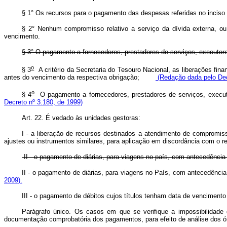
§ 1° Os recursos para o pagamento das despesas referidas no inciso I
§ 2° Nenhum compromisso relativo a serviço da dívida externa, ou
vencimento.
§ 3° O pagamento a fornecedores, prestadores de serviços, executore
o
§ 3
A critério da Secretaria do Tesouro Nacional, as liberações fin
antes do vencimento da respectiva obrigação;
(Redação dada pelo Dec
o
§ 4
O pagamento a fornecedores, prestadores de serviços, execu
Decreto nº 3.180, de 1999)
Art. 22. É vedado às unidades gestoras:
I - a liberação de recursos destinados a atendimento de compromiss
ajustes ou instrumentos similares, para aplicação em discordância com o 
II - o pagamento de diárias, para viagens no país, com antecedência 
II - o pagamento de diárias, para viagens no País, com antecedênci
2009).
III - o pagamento de débitos cujos títulos tenham data de venciment
Parágrafo único. Os casos em que se verifique a impossibilidade 
documentação comprobatória dos pagamentos, para efeito de análise dos órg