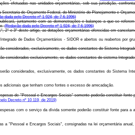
rações efetuadas nas unidades orçamentárias, sob sua jurisdição, confr
la Secretaria de Orçamento Federal, do Ministério do Planejamento e Orçame
o dada pelo Decreto nº 1.924, de 7.6.1996)
publicará, juntamente com as demonstrações e balanços a que se referem o
go.
(Redação dada pelo Decreto nº 1.924, de 7.6.1996)
1°, 2° e 3° deste artigo, as dotações orçamentárias oferecidas em cancelame
ma Integrado de Dados Orçamentários - SIDOR e abertos ou reabertos por g
serão considerados, exclusivamente, os dados constantes do Sistema Integrad
s serão considerados exclusivamente, os dados constantes do sistema Integr
nais serão considerados, exclusivamente, os dados constantes do Sistema 
tos adicionais que tenham como fontes o excesso de arrecadação.
 despesas de "Pessoal e Encargos Sociais" somente poderão constituir fon
elo Decreto nº 10.119, de 2019)
 despesas com o serviço da dívida somente poderão constituir fonte para 
s a "Pessoal e Encargos Sociais", consignadas na lei orçamentária anual,