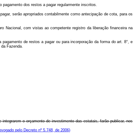
a o pagamento dos restos a pagar regularmente inscritos.
 pagar, serão apropriados contabilmente como antecipação de cota, para os
o Nacional, com vistas ao competente registro da liberação financeira na
ra pagamento de restos a pagar ou para incorporação da forma do art. 8°, e
io da Fazenda.
 integrarem o orçamento de investimento das estatais, farão publicar, nos
evogado pelo Decreto nº 5.748, de 2006)