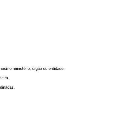
mesmo ministério, órgão ou entidade.
ceira.
rdinadas.