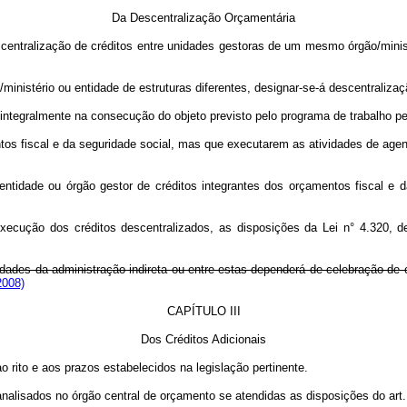
Da Descentralização Orçamentária
entralização de créditos entre unidades gestoras de um mesmo órgão/ministé
ministério ou entidade de estruturas diferentes, designar-se-á descentralizaç
integralmente na consecução do objeto previsto pelo programa de trabalho pert
tos fiscal e da seguridade social, mas que executarem as atividades de agen
tidade ou órgão gestor de créditos integrantes dos orçamentos fiscal e da
 execução dos créditos descentralizados, as disposições da Lei n° 4.320,
tidades da administração indireta ou entre estas dependerá de celebração de 
2008)
CAPÍTULO III
Dos Créditos Adicionais
 rito e aos prazos estabelecidos na legislação pertinente.
analisados no órgão central de orçamento se atendidas as disposições do art.