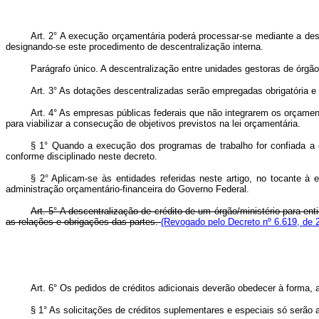
Art.
2° A execução orçamentária poderá processar-se mediante a desc
designando-se este procedimento de descentralização interna.
Parágrafo único. A descentralização entre unidades gestoras de órgão/
Art. 3° As dotações descentralizadas serão empregadas obrigatória e 
Art. 4° As empresas públicas federais que não integrarem os orçamen
para viabilizar a consecução de objetivos previstos na lei orçamentária.
§ 1° Quando a execução dos programas de trabalho for confiada a en
conforme disciplinado neste decreto.
§ 2° Aplicam-se às entidades referidas neste artigo, no tocante à
administração orçamentário-financeira do Governo Federal.
Art.
5° A descentralização de crédito de um órgão/ministério para en
as relações e obrigações das partes.
(Revogado pelo Decreto nº 6.619, de 
Art.
6° Os pedidos de créditos adicionais deverão obedecer à forma, ao
§ 1° As solicitações de créditos suplementares e especiais só serão 