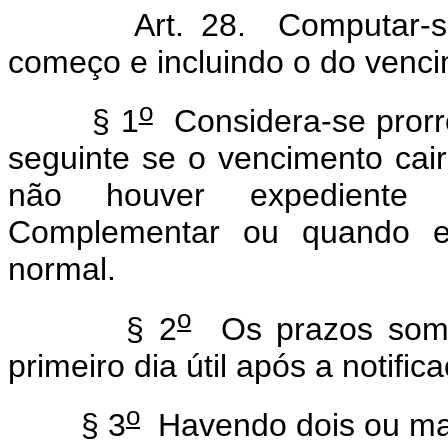
Art. 28. Computar-se-ão
começo e incluindo o do venci
o
§ 1
Considera-se prorro
seguinte se o vencimento cai
não houver expediente 
Complementar ou quando es
normal.
o
§ 2
Os prazos somen
primeiro dia útil após a notific
o
§ 3
Havendo dois ou ma