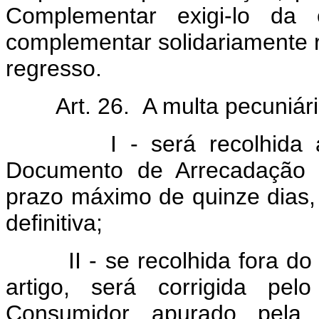
Complementar exigi-lo da 
complementar solidariamente r
regresso.
Art. 26. A multa pecuniária, 
I - será recolhida ao T
Documento de Arrecadação 
prazo máximo de quinze dias,
definitiva;
II - se recolhida fora do pr
artigo, será corrigida pe
Consumidor apurado pela F