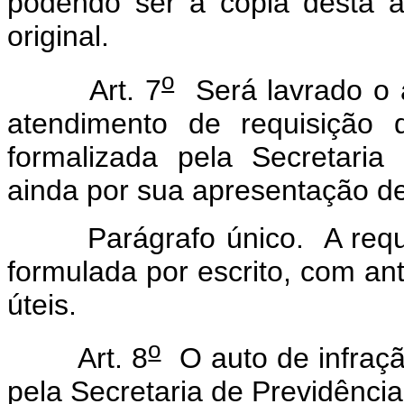
podendo ser a cópia desta au
original.
o
Art. 7
Será lavrado o a
atendimento de requisição
formalizada pela Secretari
ainda por sua apresentação de
Parágrafo único. A requis
formulada por escrito, com an
úteis.
o
Art. 8
O auto de infraçã
pela Secretaria de Previdênci