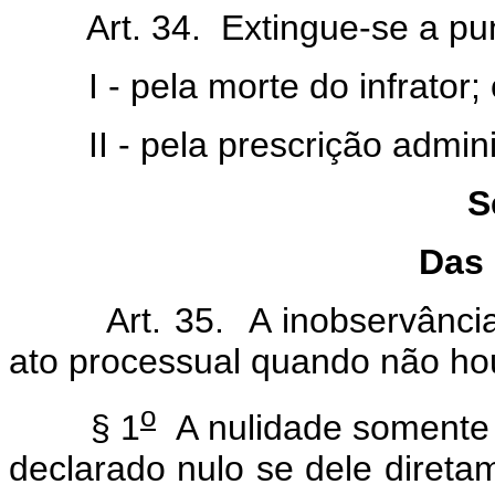
Art. 34. Extingue-se a puni
I - pela morte do infrator;
II - pela prescrição adminis
S
Das 
Art. 35. A inobservância d
ato processual quando não hou
o
§ 1
A nulidade somente p
declarado nulo se dele diret