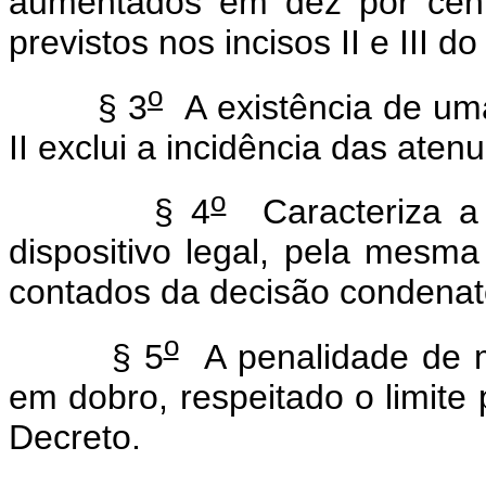
aumentados em dez por cent
previstos nos incisos II e III do 
o
§ 3
A existência de uma
II exclui a incidência das atenu
o
§ 4
Caracteriza a 
dispositivo legal, pela mesm
contados da decisão condenatór
o
§ 5
A penalidade de mu
em dobro, respeitado o limite p
Decreto.