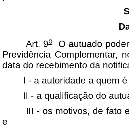
S
Da
o
Art. 9
O autuado poderá
Previdência Complementar, n
data do recebimento da notific
I - a autoridade a quem é d
II - a qualificação do autu
III - os motivos, de fato e 
e