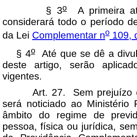
o
§ 3
A primeira at
considerará todo o período d
o
da Lei
Complementar n
109, 
o
§ 4
Até que se dê a divul
deste artigo, serão aplica
vigentes.
Art. 27. Sem prejuízo da a
será noticiado ao Ministério 
âmbito do regime de previd
pessoa, física ou jurídica, se