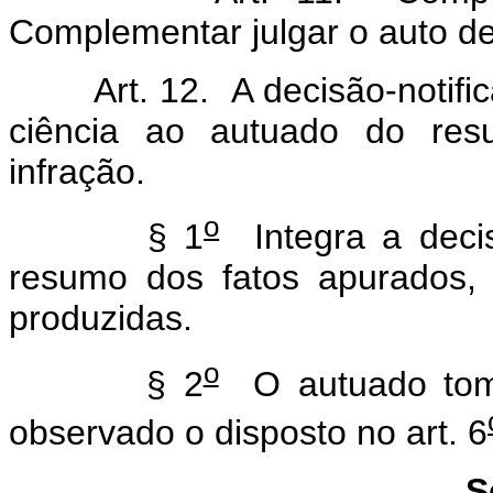
Complementar julgar o auto de
Art. 12. A decisão-notifica
ciência ao autuado do res
infração.
o
§ 1
Integra a decisã
resumo dos fatos apurados,
produzidas.
o
§ 2
O autuado tomar
observado o disposto no art. 6
S