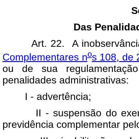
S
Das Penalida
Art. 22. A inobservância 
o
Complementares n
s 108, de
ou de sua regulamentação, 
penalidades administrativas:
I - advertência;
II - suspensão do exercíc
previdência complementar pelo 