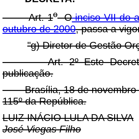
o
Art. 1
O
inciso VII do 
outubro de 2000
, passa a vigo
"g) Diretor de Gestão Or
Art. 2º Este Decreto e
publicação.
Brasília, 18 de novembro d
115º da República.
LUIZ INÁCIO LULA DA SILVA
José Viegas Filho