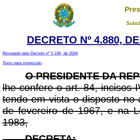
Pres
Subch
DECRETO Nº 4.880, D
Revogado pelo Decreto nº 5.168, de 2004
Texto para impressão
O PRESIDENTE DA RE
lhe confere o art. 84, incisos 
tendo em vista o disposto no 
de fevereiro de 1967, e na 
1983,
DECRETA: