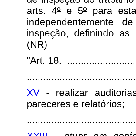
arts. 4
º
e 5
º
para estab
independentemente de
inspeção, definindo as
(NR)
"Art. 18. ...........................
........................................
XV
- realizar auditoria
pareceres e relatórios;
........................................