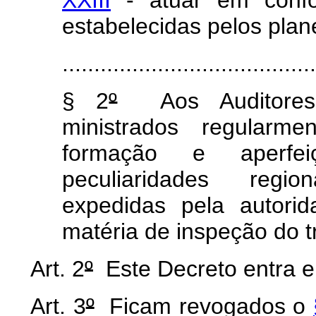
XXIII
- atuar em confo
estabelecidas pelos plan
........................................
§ 2
º
Aos Auditores-F
ministrados regularm
formação e aperfei
peculiaridades regio
expedidas pela autori
matéria de inspeção do t
Art. 2
º
Este Decreto entra e
Art. 3
º
Ficam revogados o