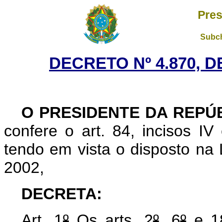
Pres
Subch
DECRETO Nº 4.870, D
O PRESIDENTE DA REPÚ
confere o art. 84, incisos IV 
tendo em vista o disposto na 
2002,
DECRETA:
Art. 1
º
Os arts. 2
º
, 6
º
e 18