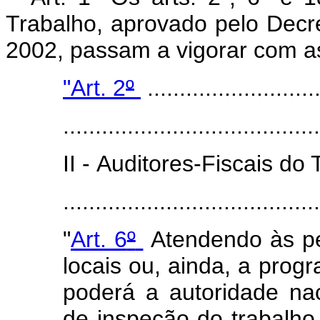
Trabalho, aprovado pelo Decr
2002, passam a vigorar com as
"Art. 2
º
...........................
........................................
II - Auditores-Fiscais do 
.....................................
"
Art. 6
º
Atendendo às pec
locais ou, ainda, a progr
poderá a autoridade na
de inspeção do trabalho a