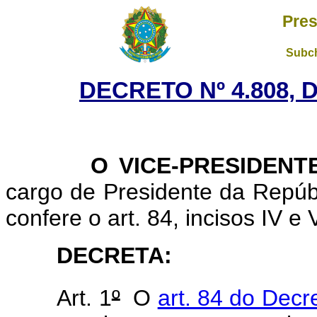
Pres
Subch
DECRETO Nº 4.808, 
O VICE-PRESIDENTE 
cargo de Presidente da Repúbl
confere o art. 84, incisos IV e 
DECRETA:
Art. 1
º
O
art. 84 do Decr