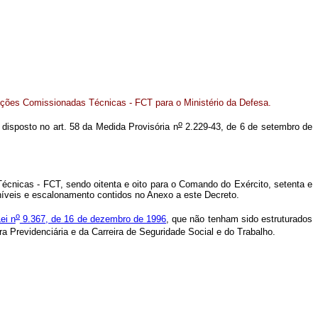
ções Comissionadas Técnicas - FCT para o Ministério da Defesa.
o
o disposto no art. 58 da Medida Provisória n
2.229-43, de 6 de setembro de
cnicas - FCT, sendo oitenta e oito para o Comando do Exército, setenta e
níveis e escalonamento contidos no Anexo a este Decreto.
o
ei n
9.367, de 16 de dezembro de 1996
, que não tenham sido estruturados
a Previdenciária e da Carreira de Seguridade Social e do Trabalho.