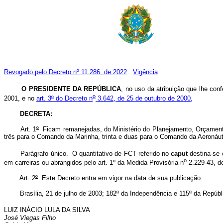
Revogado pelo Decreto nº 11.286, de 2022
Vigência
O PRESIDENTE DA REPÚBLICA
, no uso da atribuição que lhe conf
o
2001, e no
art. 3
º
do Decreto n
3.642, de 25 de outubro de 2000,
DECRETA:
Art. 1
º
Ficam remanejadas, do Ministério do Planejamento, Orçamento
três para o Comando da Marinha, trinta e duas para o Comando da Aeronáut
Parágrafo único. O quantitativo de FCT referido no
caput
destina-se 
o
em carreiras ou abrangidos pelo art. 1
º
da Medida Provisória n
2.229-43, de
Art. 2
º
Este Decreto entra em vigor na data de sua publicação.
Brasília, 21 de julho de 2003; 182
º
da Independência e 115
º
da Repúbl
LUIZ INÁCIO LULA DA SILVA
José Viegas Filho