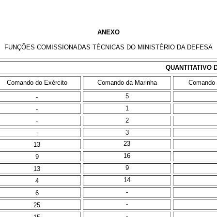
ANEXO
FUNÇÕES COMISSIONADAS TÉCNICAS DO MINISTÉRIO DA DEFESA
QUANTITATIVO 
Comando do Exército
Comando da Marinha
Comando d
5
-
1
-
2
-
-
3
23
13
16
9
9
13
14
4
-
6
-
25
-