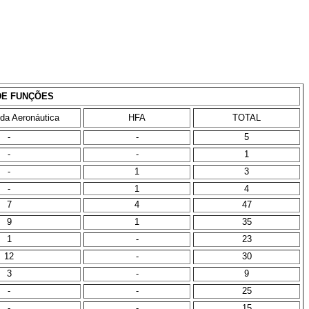
DE FUNÇÕES
a Aeronáutica
HFA
TOTAL
-
-
5
-
-
1
-
1
3
-
1
4
7
4
47
9
1
35
1
-
23
12
-
30
3
-
9
-
-
25
-
-
15