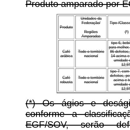
Produto amparado por 
Unidades da
Federação/
Tipo /Class
Produto
Regiões
(*)
Amparadas
tipo 6, beb
para melhor
Café
Todo o território
86 defeitos,
arábica
nacional
14 acima e 
umidade 
12,5
tipo 7, com
defeitos, pe
Café
Todo o território
acima e t
robusta
nacional
umidade 
12,5
(*) Os ágios e desági
conforme a classifica
EGF/SOV, serão defi