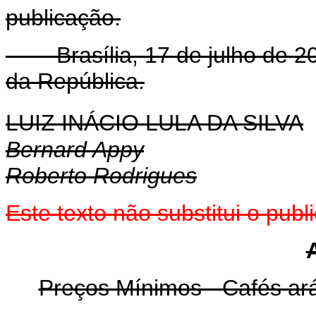
publicação.
Brasília, 17 de julho de 20
da República.
LUIZ INÁCIO LULA DA SILVA
Bernard Appy
Roberto Rodrigues
Este texto não substitui o pu
Preços Mínimos - Cafés ará