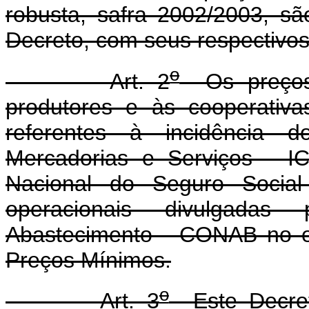
robusta, safra 2002/2003, s
Decreto, com seus respectivos 
o
Art. 2
Os preços 
produtores e às cooperativa
referentes à incidência 
Mercadorias e Serviços - IC
Nacional do Seguro Socia
operacionais divulgada
Abastecimento - CONAB no ex
Preços Mínimos.
o
Art. 3
Este Decret