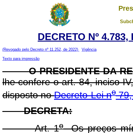
Pres
Subch
DECRETO Nº 4.783, 
(Revogado pelo Decreto nº 11.252, de 2022)
Vigência
Texto para impressão
O PRESIDENTE DA RE
lhe confere o art. 84, inciso I
o
disposto no
Decreto-Lei n
79,
DECRETA:
o
Art. 1
Os preços míni