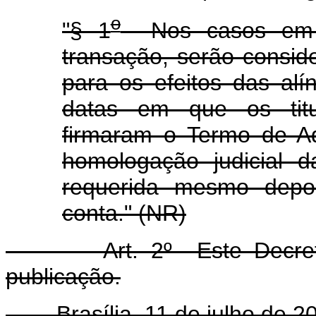
o
"§ 1
Nos casos em 
transação, serão consi
para os efeitos das alín
datas em que os titu
firmaram o Termo de A
homologação judicial 
requerida mesmo depoi
conta." (NR)
Art. 2º Este Decreto e
publicação.
Brasília, 11 de julho de 20