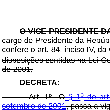
O VICE-PRESIDENTE D
cargo de Presidente da Repúbl
confere o art. 84, inciso IV, d
disposições contidas na Lei 
de 2001,
DECRETA:
o
Art. 1º O
§ 1
do art
setembro de 2001
, passa a vi