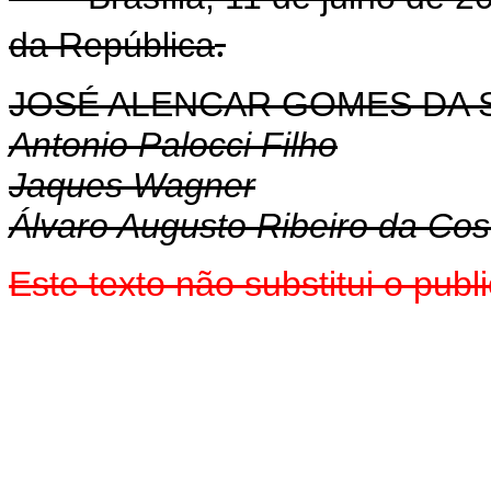
.
da República
JOSÉ ALENCAR GOMES DA S
Antonio Palocci Filho
Jaques Wagner
Álvaro Augusto Ribeiro da Cos
Este texto não substitui o pub