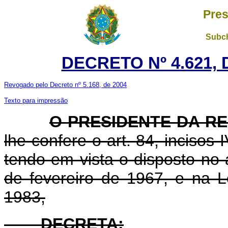
Pres
Subch
DECRETO Nº 4.621, 
Revogado pelo Decreto nº 5.168, de 2004
Texto para impressão
O PRESIDENTE DA R
lhe confere o art. 84, incisos 
tendo em vista o disposto no 
de fevereiro de 1967, e na 
1983,
DECRETA: