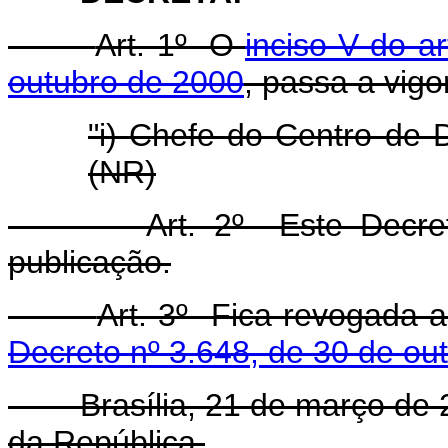
Art. 1º O
inciso V do a
outubro de 2000
, passa a vigo
"i) Chefe do Centro de 
(NR)
Art. 2º Este Decreto e
publicação.
Art. 3º Fica revogada 
Decreto nº 3.648, de 30 de ou
Brasília, 21 de março de 20
da República.