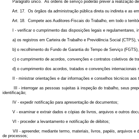
Parágrafo único. As ordens de serviço poderão prever a realização de i
Art. 17. Os órgãos da administração pública direta ou indireta e as empr
Art. 18. Compete aos Auditores-Fiscais do Trabalho, em todo o territóri
I - verificar o cumprimento das disposições legais e regulamentares, inc
a) os registros em Carteira de Trabalho e Previdência Social (CTPS), vi
b) o recolhimento do Fundo de Garantia do Tempo de Serviço (FGTS), o
c) o cumprimento de acordos, convenções e contratos coletivos de tra
d) o cumprimento dos acordos, tratados e convenções internacionais rat
II - ministrar orientações e dar informações e conselhos técnicos aos tra
III - interrogar as pessoas sujeitas à inspeção do trabalho, seus prepos
identificação;
IV - expedir notificação para apresentação de documentos;
V - examinar e extrair dados e cópias de livros, arquivos e outros docum
VI - proceder a levantamento e notificação de débitos;
VII - apreender, mediante termo, materiais, livros, papéis, arquivos e d
de processos;