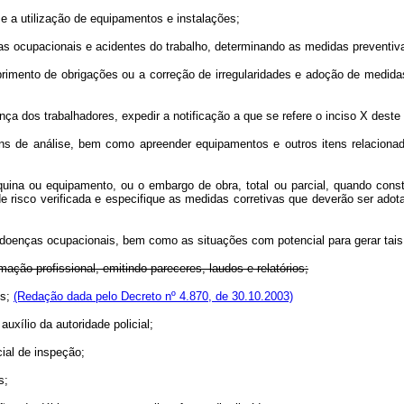
 a utilização de equipamentos e instalações;
s ocupacionais e acidentes do trabalho, determinando as medidas preventiv
mento de obrigações ou a correção de irregularidades e adoção de medidas
dos trabalhadores, expedir a notificação a que se refere o inciso X deste 
s de análise, bem como apreender equipamentos e outros itens relacionad
a ou equipamento, ou o embargo de obra, total ou parcial, quando constat
de risco verificada e especifique as medidas corretivas que deverão ser ado
oenças ocupacionais, bem como as situações com potencial para gerar tais
mação profissional, emitindo pareceres, laudos e relatórios;
os;
(Redação dada pelo Decreto nº 4.870, de 30.10.2003)
ílio da autoridade policial;
al de inspeção;
s;