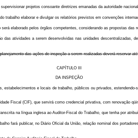
 supervisionar projetos consoante diretrizes emanadas da autoridade naciona
trabalho elaborar e divulgar os relatórios previstos em convenções interna
 será elaborado pelos órgãos competentes, considerando as propostas das r
ão das atividades a serem desenvolvidas nas unidades descentralizadas, de
 planejamento das ações de inspeção a serem realizadas deverá reservar até
CAPÍTULO III
DA INSPEÇÃO
stabelecimentos e locais de trabalho, públicos ou privados, estendendo-se 
ade Fiscal (CIF), que servirá como credencial privativa, com renovação qüi
ranscrita na língua inglesa ao Auditor-Fiscal do Trabalho, que tenha por atri
lho fará publicar, no Diário Oficial da União, relação nominal dos portador