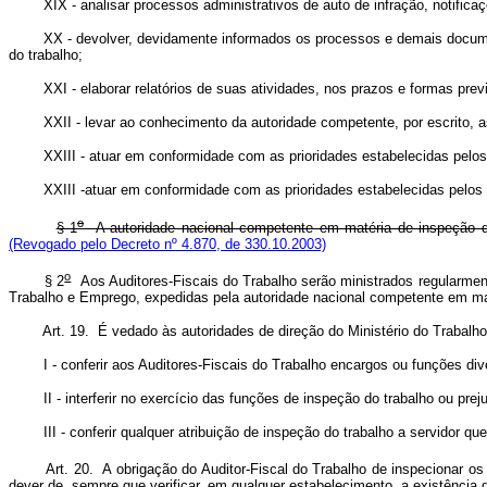
XIX - analisar processos administrativos de auto de infração, notificaçõe
XX - devolver, devidamente informados os processos e demais documentos
do trabalho;
XXI - elaborar relatórios de suas atividades, nos prazos e formas previ
XXII - levar ao conhecimento da autoridade competente, por escrito, as
XXIII - atuar em conformidade com as prioridades estabelecidas pelos pl
XXIII -atuar em conformidade com as prioridades estabelecidas pelos 
o
§ 1
A autoridade nacional competente em matéria de inspeção do 
(Revogado pelo Decreto nº 4.870, de 330.10.2003)
o
§ 2
Aos Auditores-Fiscais do Trabalho serão ministrados regularment
Trabalho e Emprego, expedidas pela autoridade nacional competente em mat
Art. 19. É vedado às autoridades de direção do Ministério do Trabalh
I - conferir aos Auditores-Fiscais do Trabalho encargos ou funções dive
II - interferir no exercício das funções de inspeção do trabalho ou prejud
III - conferir qualquer atribuição de inspeção do trabalho a servidor qu
Art. 20. A obrigação do Auditor-Fiscal do Trabalho de inspecionar os est
dever de, sempre que verificar, em qualquer estabelecimento, a existência 