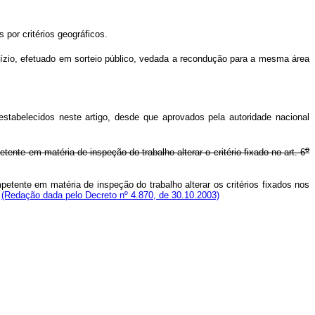
por critérios geográficos.
dízio, efetuado em sorteio público, vedada a recondução para a mesma área
estabelecidos neste artigo, desde que aprovados pela autoridade nacional
o
nte em matéria de inspeção do trabalho alterar o critério fixado no art. 6
etente em matéria de inspeção do trabalho alterar os critérios fixados nos
.
(Redação dada pelo Decreto nº 4.870, de 30.10.2003)