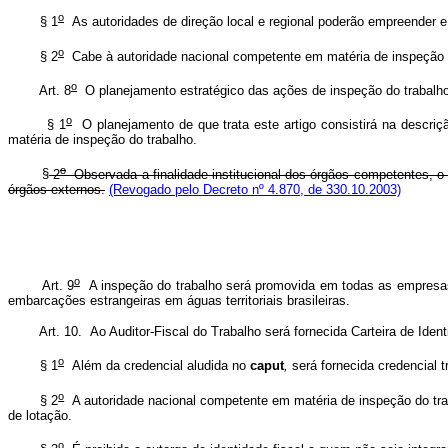
o
§ 1
As autoridades de direção local e regional poderão empreender e
o
§ 2
Cabe à autoridade nacional competente em matéria de inspeção do 
o
Art. 8
O planejamento estratégico das ações de inspeção do trabalho
o
§ 1
O planejamento de que trata este artigo consistirá na descriç
matéria de inspeção do trabalho.
o
§
2
Observada a finalidade institucional dos órgãos competentes, o
órgãos externos.
(Revogado pelo Decreto nº 4.870, de 330.10.2003)
o
Art. 9
A inspeção do trabalho será promovida em todas as empresas, e
embarcações estrangeiras em águas territoriais brasileiras.
Art. 10. Ao Auditor-Fiscal do Trabalho será fornecida Carteira de Identid
o
§ 1
Além da credencial aludida no
caput
,
será fornecida credencial t
o
§ 2
A autoridade nacional competente em matéria de inspeção do traba
de lotação.
o