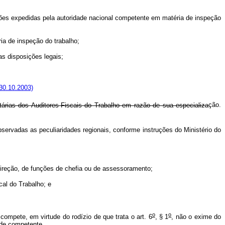
es expedidas pela autoridade nacional competente em matéria de inspeção
a de inspeção do trabalho;
s disposições legais;
30.10.2003)
árias dos Auditores-Fiscais do Trabalho em razão de sua especializa
ção.
ervadas as peculiaridades regionais, conforme instruções do Ministério do
ireção, de funções de chefia ou de assessoramento;
cal do Trabalho; e
o
o
mpete, em virtude do rodízio de que trata o art. 6
, § 1
, não o exime do
ade competente.