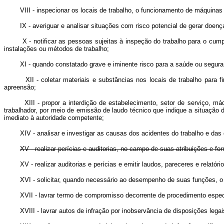
VIII - inspecionar os locais de trabalho, o funcionamento de máquinas e
IX - averiguar e analisar situações com risco potencial de gerar doença
X - notificar as pessoas sujeitas à inspeção do trabalho para o cumpri
instalações ou métodos de trabalho;
XI - quando constatado grave e iminente risco para a saúde ou segurança 
XII - coletar materiais e substâncias nos locais de trabalho para fin
apreensão;
XIII - propor a interdição de estabelecimento, setor de serviço, máquin
trabalhador, por meio de emissão de laudo técnico que indique a situação 
imediato à autoridade competente;
XIV - analisar e investigar as causas dos acidentes do trabalho e das d
XV - realizar perícias e auditorias, no campo de suas atribuições e for
XV - realizar auditorias e perícias e emitir laudos, pareceres e relatóri
XVI - solicitar, quando necessário ao desempenho de suas funções, o aux
XVII - lavrar termo de compromisso decorrente de procedimento especi
XVIII - lavrar autos de infração por inobservância de disposições legai