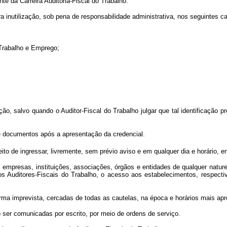
te da Carreira Auditoria-Fiscal do Trabalho.
 inutilização, sob pena de responsabilidade administrativa, nos seguintes c
Trabalho e Emprego;
salvo quando o Auditor-Fiscal do Trabalho julgar que tal identificação prej
 documentos após a apresentação da credencial.
o de ingressar, livremente, sem prévio aviso e em qualquer dia e horário, e
esas, instituições, associações, órgãos e entidades de qualquer natureza
aos Auditores-Fiscais do Trabalho, o acesso aos estabelecimentos, respec
imprevista, cercadas de todas as cautelas, na época e horários mais apro
r comunicadas por escrito, por meio de ordens de serviço.