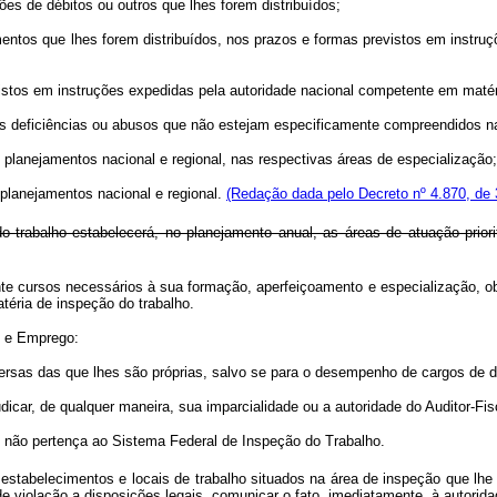
s de débitos ou outros que lhes forem distribuídos;
 que lhes forem distribuídos, nos prazos e formas previstos em instruçõ
stos em instruções expedidas pela autoridade nacional competente em matéri
 deficiências ou abusos que não estejam especificamente compreendidos na
anejamentos nacional e regional, nas respectivas áreas de especialização;
planejamentos nacional e regional.
(Redação dada pelo Decreto nº 4.870, de 
trabalho estabelecerá, no planejamento anual, as áreas de atuação priorit
e cursos necessários à sua formação, aperfeiçoamento e especialização, obs
éria de inspeção do trabalho.
o e Emprego:
rsas das que lhes são próprias, salvo se para o desempenho de cargos de d
icar, de qualquer maneira, sua imparcialidade ou a autoridade do Auditor-Fis
e não pertença ao Sistema Federal de Inspeção do Trabalho.
abelecimentos e locais de trabalho situados na área de inspeção que lhe co
de violação a disposições legais, comunicar o fato, imediatamente, à autorid