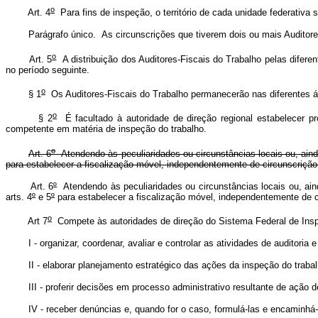
o
Art. 4
Para fins de inspeção, o território de cada unidade federativa 
Parágrafo único. As circunscrições que tiverem dois ou mais Auditores-Fi
o
Art. 5
A distribuição dos Auditores-Fiscais do Trabalho pelas difer
no período seguinte.
o
§ 1
Os Auditores-Fiscais do Trabalho permanecerão nas diferentes 
o
§ 2
É facultado à autoridade de direção regional estabelecer pr
competente em matéria de inspeção do trabalho.
o
Art. 6
Atendendo às peculiaridades ou circunstâncias locais ou, ainda
para estabelecer a fiscalização móvel, independentemente de circunscrição
Art. 6
º
Atendendo às peculiaridades ou circunstâncias locais ou, aind
arts. 4
º
e 5
º
para estabelecer a fiscalização móvel, independentemente de c
o
Art 7
Compete às autoridades de direção do Sistema Federal de Insp
I - organizar, coordenar, avaliar e controlar as atividades de auditoria e 
II - elaborar planejamento estratégico das ações da inspeção do trabal
III - proferir decisões em processo administrativo resultante de ação de
IV - receber denúncias e, quando for o caso, formulá-las e encaminhá-l