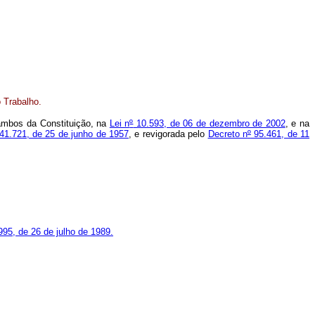
 Trabalho.
, ambos da Constituição, na
Lei n
º
10.593, de 06 de dezembro de 2002
, e na
41.721, de 25 de junho de 1957
, e revigorada pelo
Decreto n
º
95.461, de 11
95, de 26 de julho de 1989.