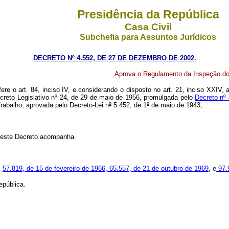
Presidência da República
Casa Civil
Subchefia para Assuntos Jurídicos
DECRETO Nº 4.552, DE 27 DE DEZEMBRO DE 2002.
Aprova o Regulamento da Inspeção do
fere o art. 84, inciso IV, e considerando o disposto no art. 21, inciso XXIV
reto Legislativo n
º
24, de 29 de maio de 1956, promulgada pelo
Decreto n
º
rabalho, aprovada pelo Decreto-Lei n
º
5.452, de 1
º
de maio de 1943,
 este Decreto acompanha.
,
57.819, de 15 de fevereiro de 1966
,
65.557, de 21 de outubro de 1969
, e
97.9
pública.