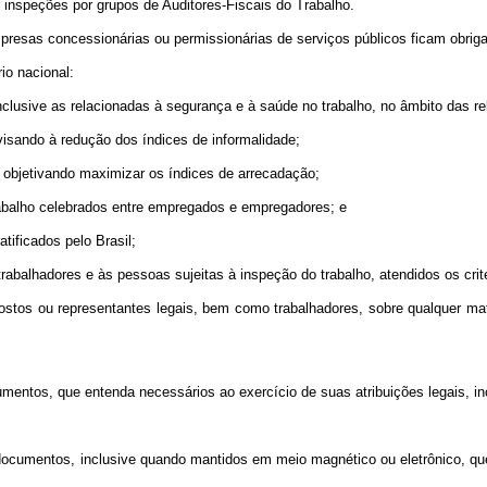
nspeções por grupos de Auditores-Fiscais do Trabalho.
esas concessionárias ou permissionárias de serviços públicos ficam obrigad
o nacional:
lusive as relacionadas à segurança e à saúde no trabalho, no âmbito das re
sando à redução dos índices de informalidade;
bjetivando maximizar os índices de arrecadação;
balho celebrados entre empregados e empregadores; e
ificados pelo Brasil;
balhadores e às pessoas sujeitas à inspeção do trabalho, atendidos os crité
tos ou representantes legais, bem como trabalhadores, sobre qualquer matér
entos, que entenda necessários ao exercício de suas atribuições legais, i
ocumentos, inclusive quando mantidos em meio magnético ou eletrônico, que 