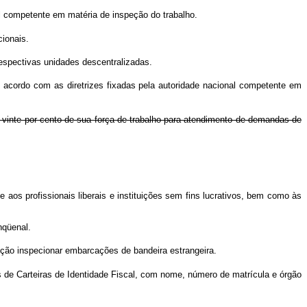
l competente em matéria de inspeção do trabalho.
cionais.
espectivas unidades descentralizadas.
 acordo com as diretrizes fixadas pela autoridade nacional competente em
 vinte por cento de sua força de trabalho para atendimento de demandas de
aos profissionais liberais e instituições sem fins lucrativos, bem como às
nqüenal.
buição inspecionar embarcações de bandeira estrangeira.
es de Carteiras de Identidade Fiscal, com nome, número de matrícula e órgão