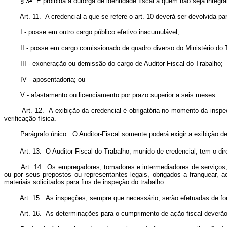
§ 3
É proibida a outorga de identidade fiscal a quem não seja integran
Art. 11. A credencial a que se refere o art. 10 deverá ser devolvida para
I - posse em outro cargo público efetivo inacumulável;
II - posse em cargo comissionado de quadro diverso do Ministério do 
III - exoneração ou demissão do cargo de Auditor-Fiscal do Trabalho;
IV - aposentadoria; ou
V - afastamento ou licenciamento por prazo superior a seis meses.
Art. 12. A exibição da credencial é obrigatória no momento da inspeção, 
verificação física.
Parágrafo único. O Auditor-Fiscal somente poderá exigir a exibição de
Art. 13. O Auditor-Fiscal do Trabalho, munido de credencial, tem o direit
Art. 14. Os empregadores, tomadores e intermediadores de serviços, empr
ou por seus prepostos ou representantes legais, obrigados a franquear, 
materiais solicitados para fins de inspeção do trabalho.
Art. 15. As inspeções, sempre que necessário, serão efetuadas de forma 
Art. 16. As determinações para o cumprimento de ação fiscal deverão se