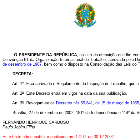
O PRESIDENTE DA REPÚBLICA
, no uso da atribuição que lhe con
Convenção 81 da Organização Internacional do Trabalho, aprovada pelo Dec
de dezembro de 1987
, bem como o disposto na Consolidação das Leis do T
DECRETA:
Art. 1
º
Fica aprovado o Regulamento da Inspeção do Trabalho, que a
Art. 2
º
Este Decreto entra em vigor na data da sua publicação.
Art. 3
º
Revogam-se os
Decretos n
º
s 55.841, de 15 de março de 1965
Brasília, 27 de dezembro de 2002; 181
º
da Independência e 114
º
da Re
FERNANDO HENRIQUE CARDOSO
Paulo Jobim Filho
Este texto não substitui o publicado no D.O.U. de 30.12.2002