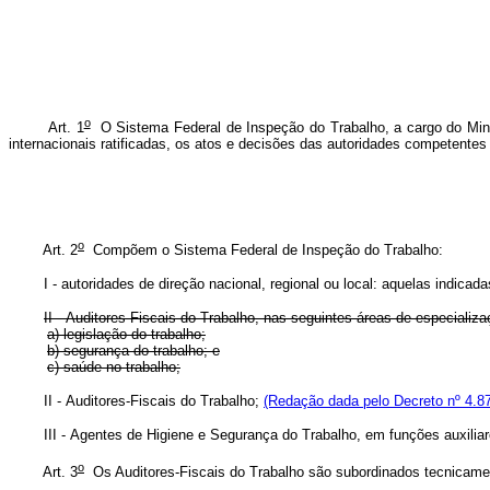
o
Art. 1
O Sistema Federal de Inspeção do Trabalho, a cargo do Minist
internacionais ratificadas, os atos e decisões das autoridades competentes
o
Art. 2
Compõem o Sistema Federal de Inspeção do Trabalho:
I - autoridades de direção nacional, regional ou local: aquelas indicadas
II - Auditores-Fiscais do Trabalho, nas seguintes áreas de especializa
a) legislação do trabalho;
b) segurança do trabalho; e
c) saúde no trabalho;
II - Auditores-Fiscais do Trabalho;
(Redação dada pelo Decreto nº 4.87
III - Agentes de Higiene e Segurança do Trabalho, em funções auxiliare
o
Art. 3
Os Auditores-Fiscais do Trabalho são subordinados tecnicamen