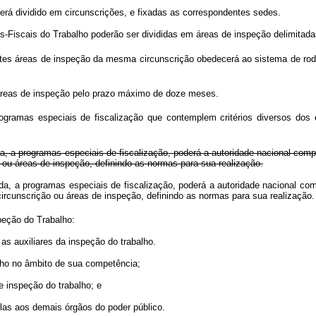
será dividido em circunscrições, e fixadas as correspondentes sedes.
scais do Trabalho poderão ser divididas em áreas de inspeção delimitadas 
entes áreas de inspeção da mesma circunscrição obedecerá ao sistema de ro
áreas de inspeção pelo prazo máximo de doze meses.
ogramas especiais de fiscalização que contemplem critérios diversos dos 
, a programas especiais de fiscalização, poderá a autoridade nacional compete
 ou áreas de inspeção, definindo as normas para sua realização.
a, a programas especiais de fiscalização, poderá a autoridade nacional comp
ircunscrição ou áreas de inspeção, definindo as normas para sua realização
eção do Trabalho:
as auxiliares da inspeção do trabalho.
ho no âmbito de sua competência;
 inspeção do trabalho; e
as aos demais órgãos do poder público.