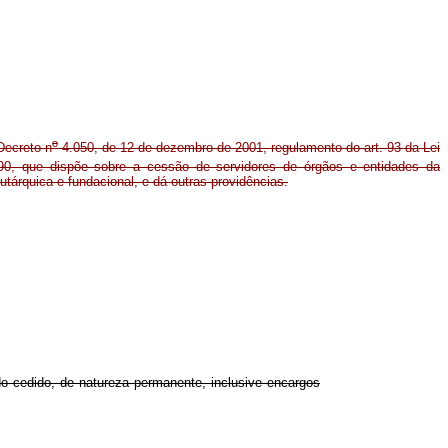
o
Decreto n
4.050, de 12 de dezembro de 2001, regulamento do art. 93 da Lei
0, que dispõe sobre a cessão de servidores de órgãos e entidades da
autárquica e fundacional, e dá outras providências.
 do cedido, de natureza permanente, inclusive encargos