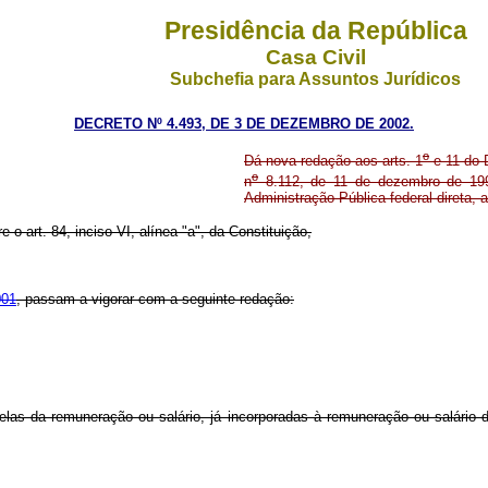
Presidência da República
Casa Civil
Subchefia para Assuntos Jurídicos
DECRETO Nº 4.493, DE 3 DE DEZEMBRO DE 2002.
o
Dá nova redação aos arts. 1
e 11 do 
o
n
8.112, de 11 de dezembro de 199
Administração Pública federal direta, 
e o art. 84, inciso VI, alínea "a", da Constituição,
001
, passam a vigorar com a seguinte redação:
rcelas da remuneração ou salário, já incorporadas à remuneração ou salário