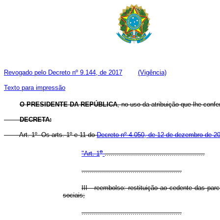
Revogado pelo Decreto nº 9.144, de 2017
(Vigência)
Texto para impressão
O PRESIDENTE DA REPÚBLICA
, no uso da atribuição que lhe confer
DECRETA:
Art. 1º Os arts. 1º e 11 do
Decreto nº 4.050, de 12 de dezembro de 2
o
"Art. 1
...................................................
...................................................
III - reembolso: restituição ao cedente das pa
sociais;
...................................................