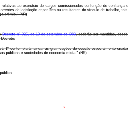
 relativas ao exercício de cargos comissionados ou função de confiança e
orrentes de legislação específica ou resultantes do vínculo de trabalho, tais
nça prêmio." (NR)
do
Decreto nº 925, de 10 de setembro de l983
, poderão ser mantidas, desde
 Decreto.
rt. 1º contemplará, ainda, as gratificações de cessão especialmente criada
esas públicas e sociedades de economia mista." (NR)
pública.
*