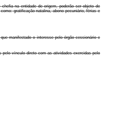
 chefia na entidade de origem, poderão ser objeto de
 como: gratificação natalina, abono pecuniário, férias e
 que manifestado o interesse pelo órgão cessionário e
s pelo vínculo direto com as atividades exercidas pelo