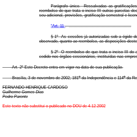
Parágrafo único. Ressalvadas as gratificações
reembolso de que trata o inciso III outras parcelas dec
seu adicional, provisões, gratificação semestral e lice
"Art. 11
. ...................................................
§ 1º As cessões já autorizadas sob a égide 
observado, quanto ao reembolso, as disposições deste
§ 2º O reembolso de que trata o inciso III do a
cedido nos órgãos cessionários, instituídas nas empr
Art. 2º Este Decreto entra em vigor na data de sua publicação.
o
o
Brasília, 3 de novembro de 2002; 181
da Independência e 114
da Re
FERNANDO HENRIQUE CARDOSO
Guilherme Gomes Dias
Pedro Parente
Este texto não substitui o publicado no DOU de 4.12.2002