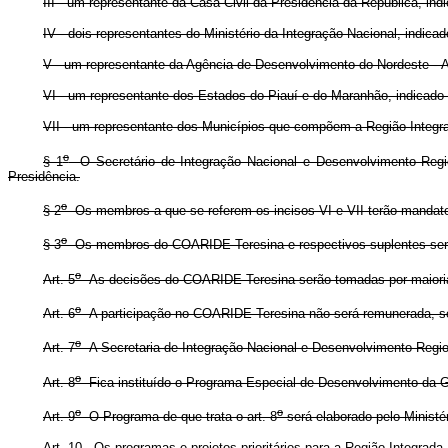
III - um representante da Casa Civil da Presidência da República, indic
IV - dois representantes do Ministério da Integração Nacional, indicado
V - um representante da Agência de Desenvolvimento do Nordeste - A
VI - um representante dos Estados do Piauí e do Maranhão, indicado
VII - um representante dos Municípios que compõem a Região Integrad
o
§ 1
O Secretário de Integração Nacional e Desenvolvimento Regio
Presidência.
o
§ 2
Os membros a que se referem os incisos VI e VII terão mandato
o
§ 3
Os membros do COARIDE Teresina e respectivos suplentes serão
o
Art. 5
As decisões do COARIDE Teresina serão tomadas por maioria 
o
Art. 6
A participação no COARIDE Teresina não será remunerada, sen
o
Art. 7
A Secretaria de Integração Nacional e Desenvolvimento Region
o
Art. 8
Fica instituído o Programa Especial de Desenvolvimento da G
o
o
Art. 9
O Programa de que trata o art. 8
será elaborado pelo Minist
Art. 10. Os programas e projetos prioritários para a Região Integrada