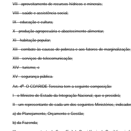
VII - aproveitamento de recursos hídricos e minerais;
VIII - saúde e assistência social;
IX - educação e cultura;
X - produção agropecuária e abastecimento alimentar;
XI - habitação popular;
XII - combate às causas de pobreza e aos fatores de marginalização;
XIII - serviços de telecomunicação;
XIV - turismo; e
XV - segurança pública.
o
Art. 4
O COARIDE Teresina tem a seguinte composição:
I - o Ministro de Estado da Integração Nacional, que o presidirá;
II - um representante de cada um dos seguintes Ministérios, indicados
a) do Planejamento, Orçamento e Gestão;
b) da Fazenda;