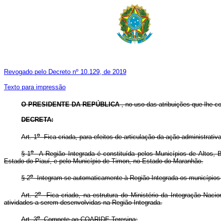
Revogado pelo Decreto nº 10.129, de 2019
Texto para impressão
O PRESIDENTE DA REPÚBLICA
, no uso das atribuições que lhe co
DECRETA:
o
Art. 1
Fica criada, para efeitos de articulação da ação administrat
o
§ 1
A Região Integrada é constituída pelos Municípios de Altos, B
Estado do Piauí, e pelo Município de Timon, no Estado do Maranhão.
o
§ 2
Integram-se automaticamente à Região Integrada os municípios
o
Art. 2
Fica criado, na estrutura do Ministério da Integração Naci
atividades a serem desenvolvidas na Região Integrada.
o
Art. 3
Compete ao COARIDE Teresina: