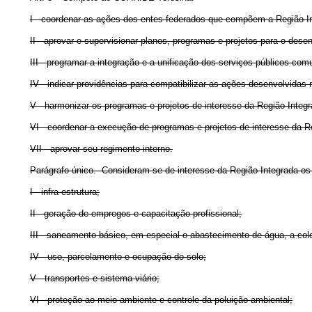
I - coordenar as ações dos entes federados que compõem a Região In
II - aprovar e supervisionar planos, programas e projetos para o dese
III - programar a integração e a unificação dos serviços públicos
IV - indicar providências para compatibilizar as ações desenvolvidas
V - harmonizar os programas e projetos de interesse da Região Integ
VI - coordenar a execução de programas e projetos de interesse da R
VII - aprovar seu regimento interno.
Parágrafo único. Consideram-se de interesse da Região Integrada o
I - infra-estrutura;
II - geração de empregos e capacitação profissional;
III - saneamento básico, em especial o abastecimento de água, a cole
IV - uso, parcelamento e ocupação do solo;
V - transportes e sistema viário;
VI - proteção ao meio ambiente e controle da poluição ambiental;