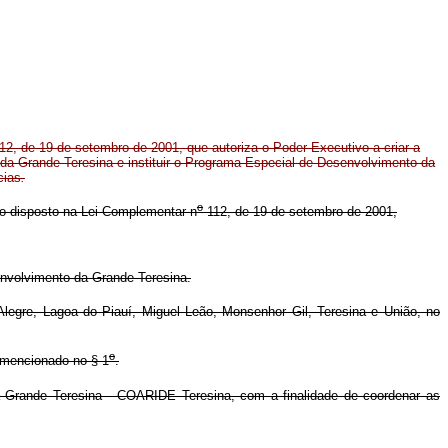
12, de 19 de setembro de 2001, que autoriza o Poder Executivo a criar a
da Grande Teresina e instituir o Programa Especial de Desenvolvimento da
cias
.
o
ta o disposto na Lei Complementar n
112, de 19 de setembro de 2001,
envolvimento da Grande Teresina.
Alegre, Lagoa do Piauí, Miguel Leão, Monsenhor Gil, Teresina e União, no
o
 mencionado no § 1
.
da Grande Teresina - COARIDE Teresina, com a finalidade de coordenar as