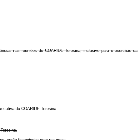
ências nas reuniões do COARIDE Teresina, inclusive para o exercício da
.
-Executiva do COARIDE Teresina.
Teresina.
egos, serão financiados com recursos: