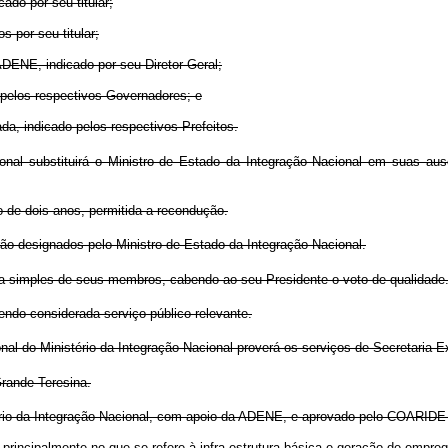
ado por seu titular;
s por seu titular;
DENE, indicado por seu Diretor-Geral;
 pelos respectivos Governadores; e
a, indicado pelos respectivos Prefeitos.
nal substituirá o Ministro de Estado da Integração Nacional em suas aus
 de dois anos, permitida a recondução.
 designados pelo Ministro de Estado da Integração Nacional.
simples de seus membros, cabendo ao seu Presidente o voto de qualidade
do considerada serviço público relevante.
al do Ministério da Integração Nacional proverá os serviços de Secretaria
rande Teresina.
ério da Integração Nacional, com apoio da ADENE, e aprovado pelo COARIDE 
, principalmente no que se refere à infra-estrutura básica e geração de empr