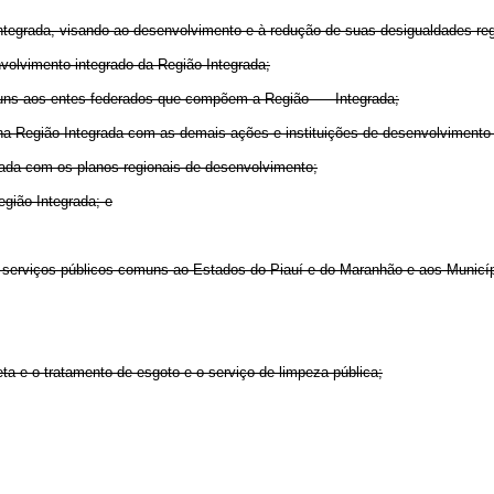
tegrada, visando ao desenvolvimento e à redução de suas desigualdades reg
nvolvimento integrado da Região Integrada;
 comuns aos entes federados que compõem a Região Integrada;
 na Região Integrada com as demais ações e instituições de desenvolvimento 
rada com os planos regionais de desenvolvimento;
egião Integrada; e
s serviços públicos comuns ao Estados do Piauí e do Maranhão e aos Municí
ta e o tratamento de esgoto e o serviço de limpeza pública;