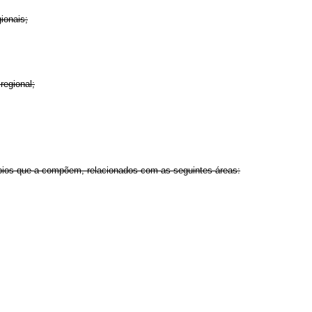
ionais;
regional;
pios que a compõem, relacionados com as seguintes áreas: