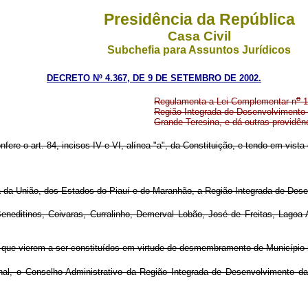
Presidência da República
Casa Civil
Subchefia para Assuntos Jurídicos
DECRETO Nº 4.367, DE 9 DE SETEMBRO DE 2002.
o
Regulamenta a Lei Complementar n
1
Região Integrada de Desenvolvimento 
Grande Teresina, e dá outras providên
nfere o art. 84, incisos IV e VI, alínea "a", da Constituição, e tendo em vis
iva da União, dos Estados do Piauí e do Maranhão, a Região Integrada de Des
eneditinos, Coivaras, Curralinho, Demerval Lobão, José de Freitas, Lagoa 
 que vierem a ser constituídos em virtude de desmembramento de Município
onal, o Conselho Administrativo da Região Integrada de Desenvolvimento 