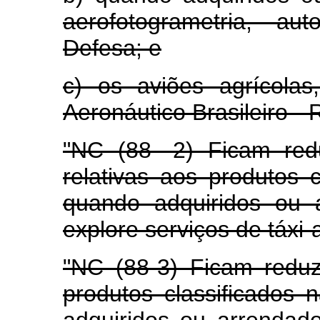
aerofotogrametria, au
Defesa; e
c) os aviões agrícolas
Aeronáutico Brasileiro -
"NC (88- 2) Ficam red
relativas aos produtos 
quando adquiridos ou 
explore serviços de táxi-
"NC (88-3) Ficam reduz
produtos classificados
adquiridos ou arrendad