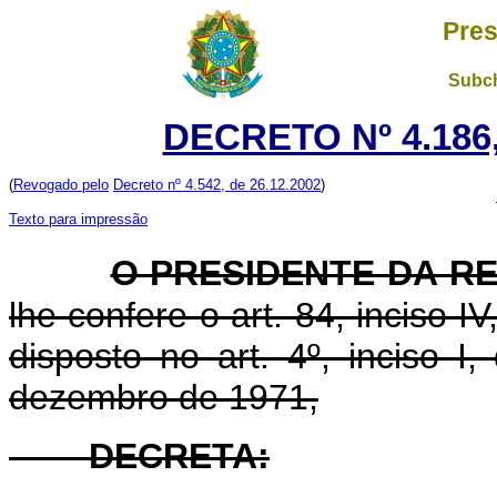
Pres
Subch
DECRETO Nº 4.186,
(
Revogado pelo
Decreto nº 4.542, de 26.12.2002
)
Texto para impressão
O PRESIDENTE DA RE
lhe confere o art. 84, inciso I
disposto no art. 4º, inciso I
dezembro de 1971,
DECRETA: