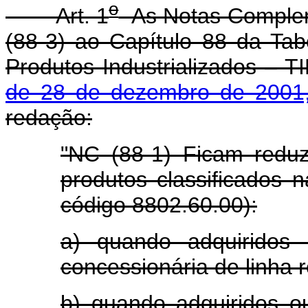
o
Art. 1
As Notas Complem
(88-3) ao Capítulo 88 da Tab
Produtos Industrializados – T
de 28 de dezembro de 2001
redação:
"NC (88-1) Ficam reduz
produtos classificados 
código 8802.60.00):
a) quando adquiridos
concessionária de linha r
b) quando adquiridos 