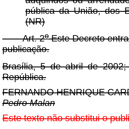
pública da União, dos E
(NR)
o
Art. 2
Este Decreto entra
publicação.
Brasília, 5 de abril de 2002;
República.
FERNANDO HENRIQUE CA
Pedro Malan
Este texto não substitui o pu