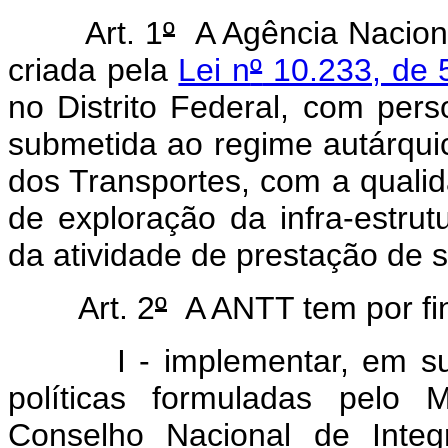
Art. 1
º
A Agência Naciona
criada pela
Lei n
º
10.233, de 
no Distrito Federal, com perso
submetida ao regime autárquic
dos Transportes, com a qualid
de exploração da infra-estrutu
da atividade de prestação de s
Art. 2
º
A ANTT tem por fin
I - implementar, em sua r
políticas formuladas pelo 
Conselho Nacional de Integ