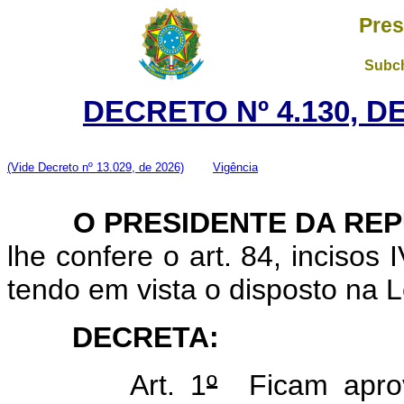
Pres
Subch
DECRETO Nº 4.130, D
(Vide Decreto nº 13.029, de 2026)
Vigência
O
PRESIDENTE DA RE
lhe confere o art. 84, incisos 
tendo em vista o disposto na L
DECRETA:
Art. 1
º
Ficam aprov