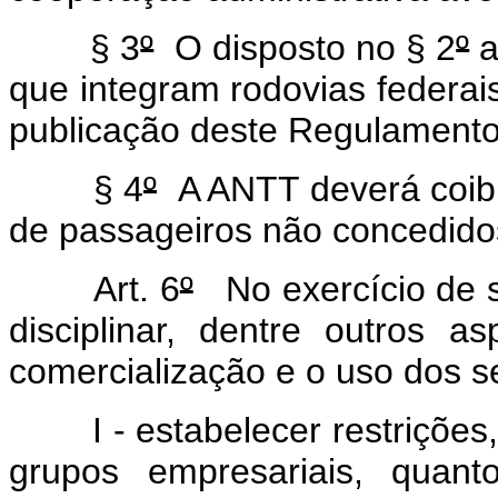
§ 3
º
O disposto no § 2
º
a
que integram rodovias federais
publicação deste Regulamento
§ 4
º
A ANTT deverá coibir
de passageiros não concedidos
Art. 6
º
No exercício de s
disciplinar, dentre outros a
comercialização e o uso dos s
I - estabelecer restrições, 
grupos empresariais, quant