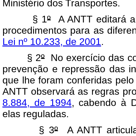
Ministério dos Transportes.
§ 1
º
A ANTT editará a
procedimentos para as diferen
Lei nº 10.233, de 2001
.
§ 2
º
No exercício das co
prevenção e repressão das i
que lhe foram conferidas pel
ANTT observará as regras pr
8.884, de 1994
, cabendo à D
elas reguladas.
§ 3
º
A ANTT articula