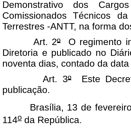
Demonstrativo dos Cargo
Comissionados Técnicos da 
Terrestres -ANTT, na forma d
Art. 2
º
O regimento in
Diretoria e publicado no Diár
noventa dias, contado da data
Art. 3
º
Este Decret
publicação.
Brasília, 13 de fevereiro
o
114
da República.