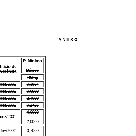
.
A N E X O
P. Mínimo
Início de
Básico
Vigência
R$/kg
dez/2001
0,3864
dez/2001
0,6500
dez/2001
2,4000
dez/2001
0,1725
4,0000
dez/2001
2,0000
fev/2002
0,7000