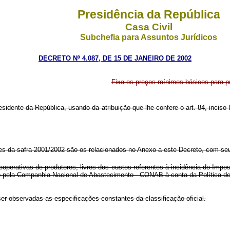
Presidência da República
Casa Civil
Subchefia para Assuntos Jurídicos
DECRETO Nº 4.087, DE 15 DE JANEIRO DE 2002
Fixa os preços mínimos básicos para p
esidente da República, usando da atribuição que lhe confere o art. 84, inciso
 da safra 2001/2002 são os relacionados no Anexo a este Decreto, com seus
erativas de produtores, livres dos custos referentes à incidência do Impos
uado pela Companhia Nacional de Abastecimento - CONAB à conta da Política
bservadas as especificações constantes da classificação oficial.