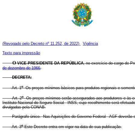
(Revogado pelo Decreto nº 11.252, de 2022)
Vigência
Texto para impressão
O
VICE-PRESIDENTE DA REPÚBLICA
, no exercício do cargo de Pr
de dezembro de 1966,
DECRETA:
o
Art. 1
Os preços mínimos básicos para produtos regionais e sementes
o
Art. 2
Os preços mínimos serão assegurados aos produtores e às coop
Instituto Nacional do Seguro Social - INSS, cujo recolhimento será efet
divulgadas pela CONAB.
Parágrafo único. Nas Aquisições do Governo Federal - AGF deverão ser o
o
Art. 3
Este Decreto entra em vigor na data de sua publicação.