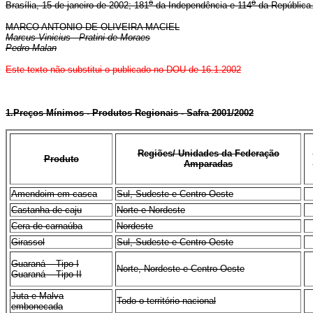
o
o
Brasília, 15 de janeiro de 2002; 181
da Independência e 114
da República
MARCO ANTONIO DE OLIVEIRA MACIEL
M
arcus Vinicius Pratini de Moraes
Pedro Malan
Este texto não substitui o publicado no DOU de 16.1.2002
1.Preços Mínimos - Produtos Regionais - Safra 2001/2002
Regiões/ Unidades da Federação
Produto
Amparadas
Amendoim em casca
Sul, Sudeste e Centro-Oeste
Castanha de caju
Norte e Nordeste
Cera de carnaúba
Nordeste
Girassol
Sul, Sudeste e Centro-Oeste
Guaraná – Tipo I
Norte, Nordeste e Centro-Oeste
Guaraná – Tipo II
Juta e Malva
Todo o território nacional
embonecada