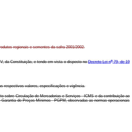
rodutos regionais e sementes da safra 2001/2002.
o
 IV, da Constituição, e tendo em vista o disposto no
Decreto-Lei n
79, de 19
 respectivos valores, especificações e vigência.
to sobre Circulação de Mercadorias e Serviços - ICMS e da contribuição ao
 de Garantia de Preços Mínimos - PGPM, observadas as normas operacionais