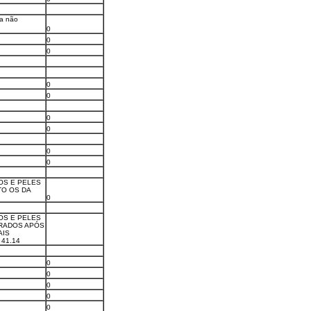
ia não
0
0
0
0
0
0
0
0
0
OS E PELES
TO OS DA
0
OS E PELES
ARADOS APÓS
AIS
41.14
0
0
0
0
0