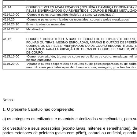
41.14
COUROS E PELES ACAMURÇADOS (INCLUÍDA A CAMURÇA COMBINADA); 
PELES ENVERNIZADOS OU REVESTIDOS; COUROS E PELES METALIZA
4114.10.00
-Couros e peles acamurçados (incluída a camurça combinada)
4114.20
-Couros e peles envernizados ou revestidos; couros e peles metalizados
4114.20.10
Envernizados ou revestidos
4114.20.20
Metalizados
41.15
COURO RECONSTITUÍDO, À BASE DE COURO OU DE FIBRAS DE COURO,
FOLHAS OU TIRAS, MESMO ENROLADAS; APARAS E OUTROS DESPERDÍ
COUROS OU DE PELES PREPARADOS OU DE COURO RECONSTITUÍDO, 
UTILIZÁVEIS PARA FABRICAÇÃO DE OBRAS DE COURO; SERRAGEM, PÓ 
DE COURO
4115.10.00
-Couro reconstituído, à base de couro ou de fibras de couro, em placas, folhas
mesmo enroladas
4115.20.00
-Aparas e outros desperdícios de couros ou de peles preparados ou de couro 
não utilizáveis para fabricação de obras de couro; serragem, pó e farinha de 
Notas
1. O presente Capítulo não compreende:
a) os categutes esterilizados e materiais esterilizados semelhantes, para su
b) o vestuário e seus acessórios (exceto luvas, mitenes e semelhantes), de 
partes exteriores de peleteria (peles com pêlo*), natural ou artificial, qu