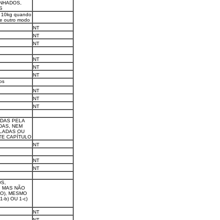
NHADOS,
S
 a 10kg quando
de outro modo
NT
NT
NT
NT
NT
NT
os
NT
NT
NT
ADAS PELA
DAS, NEM
LADAS OU
TE CAPÍTULO
NT
NT
NT
S,
, MAS NÃO
O), MESMO
b) OU 1-c)
NT
NT