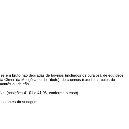
eles em bruto não depiladas de bovinos (incluídos os búfalos), de eqüídeos,
da China, da Mongólia ou do Tibete), de caprinos (exceto as peles de
 montês ou de cão.
vel (posições 41.01 a 41.03, conforme o caso).
anho antes da secagem.