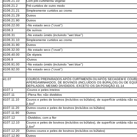
4106.21.10
Com pré-curtimenta vegetal
4106.21.2
Pré-curtidos de outro modo
4106.21.21
Simplesmente curtidos ao cromo
4106.21.29
Outros
4106.21.90
Outros
4106.22.00
--No estado seco ("crust")
4106.3
-De suínos
4106.31
--No estado úmido (incluindo "wet blue")
4106.31.10
Simplesmente curtidos ao cromo
4106.31.90
Outros
4106.32.00
--No estado seco ("crust")
4106.40.00
-De répteis
4106.9
-Outros
4106.91.00
--No estado úmido (incluindo "wet blue")
4106.92.00
--No estado seco ("crust")
41.07
COUROS PREPARADOS APÓS CURTIMENTA OU APÓS SECAGEM E COUR
APERGAMINHADOS, DE BOVINOS (INCLUÍDOS OS BÚFALOS) OU DE EQÜ
DEPILADOS, MESMO DIVIDIDOS, EXCETO OS DA POSIÇÃO 41.14
4107.1
-Couros e peles inteiros
4107.11
--Plena flor, não divididos
4107.11.10
Couros e peles de bovinos (incluídos os búfalos), de superfície unitária não su
2
2,6m
4107.11.20
Outros couros e peles de bovinos (incluídos os búfalos)
4107.11.90
Outros
4107.12
--Divididos, com a flor
4107.12.10
Couros e peles de bovinos (incluídos os búfalos), de superfície unitária não su
2
2,6m
4107.12.20
Outros couros e peles de bovinos (incluídos os búfalos)
4107.12.90
Outros