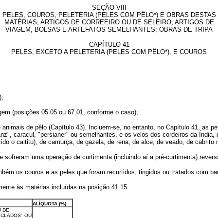
SEÇÃO VIII
PELES, COUROS, PELETERIA (PELES COM PÊLO*) E OBRAS DESTAS
MATÉRIAS; ARTIGOS DE CORREEIRO OU DE SELEIRO; ARTIGOS DE
VIAGEM, BOLSAS E ARTEFATOS SEMELHANTES; OBRAS DE TRIPA
CAPÍTULO 41
PELES, EXCETO A PELETERIA (PELES COM PÊLO*), E COUROS
);
ugem (posições 05.05 ou 67.01, conforme o caso);
 animais de pêlo (Capítulo 43). Incluem-se, no entanto, no Capítulo 41, as p
z", caracul, "persianer" ou semelhantes, e os velos dos cordeiros da Índia, 
ído o caititu), de camurça, de gazela, de rena, de alce, de veado, de cabrito
sofreram uma operação de curtimenta (incluindo aí a pré-curtimenta) reversí
bém os couros e as peles que foram recurtidos, tingidos ou tratados com b
mente às matérias incluídas na posição 41.15.
ALÍQUOTA (%)
U DE
ICLADOS" OU