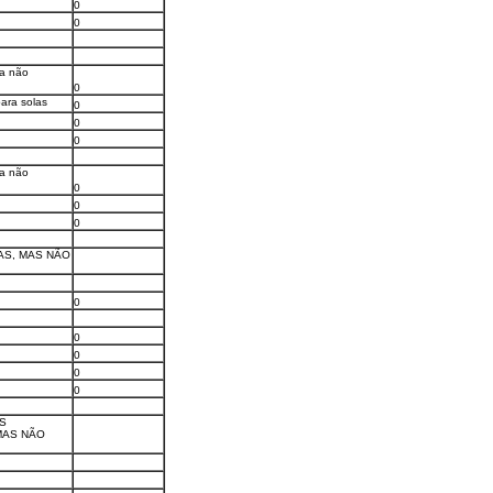
0
0
ia não
0
para solas
0
0
0
ia não
0
0
0
AS, MAS NÃO
0
0
0
0
0
S
MAS NÃO