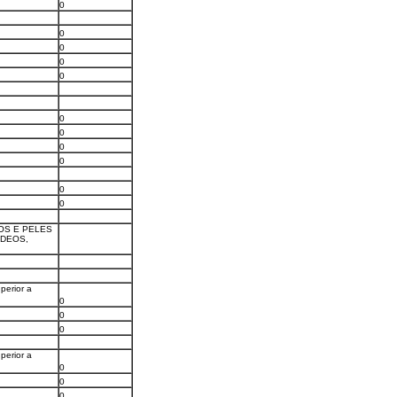
0
0
0
0
0
0
0
0
0
0
0
OS E PELES
ÍDEOS,
perior a
0
0
0
perior a
0
0
0