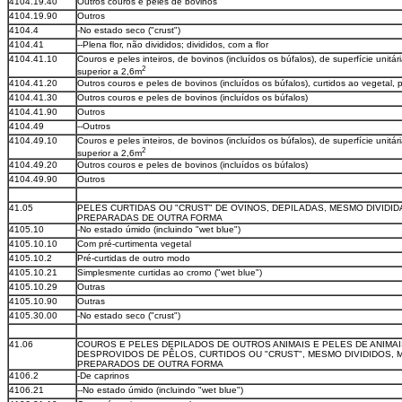
4104.19.40
Outros couros e peles de bovinos
4104.19.90
Outros
4104.4
-No estado seco ("crust")
4104.41
--Plena flor, não divididos; divididos, com a flor
4104.41.10
Couros e peles inteiros, de bovinos (incluídos os búfalos), de superfície unitár
2
superior a 2,6m
4104.41.20
Outros couros e peles de bovinos (incluídos os búfalos), curtidos ao vegetal, 
4104.41.30
Outros couros e peles de bovinos (incluídos os búfalos)
4104.41.90
Outros
4104.49
--Outros
4104.49.10
Couros e peles inteiros, de bovinos (incluídos os búfalos), de superfície unitár
2
superior a 2,6m
4104.49.20
Outros couros e peles de bovinos (incluídos os búfalos)
4104.49.90
Outros
41.05
PELES CURTIDAS OU "CRUST" DE OVINOS, DEPILADAS, MESMO DIVIDID
PREPARADAS DE OUTRA FORMA
4105.10
-No estado úmido (incluindo "wet blue")
4105.10.10
Com pré-curtimenta vegetal
4105.10.2
Pré-curtidas de outro modo
4105.10.21
Simplesmente curtidas ao cromo ("wet blue")
4105.10.29
Outras
4105.10.90
Outras
4105.30.00
-No estado seco ("crust")
41.06
COUROS E PELES DEPILADOS DE OUTROS ANIMAIS E PELES DE ANIMAI
DESPROVIDOS DE PÊLOS, CURTIDOS OU "CRUST", MESMO DIVIDIDOS, 
PREPARADOS DE OUTRA FORMA
4106.2
-De caprinos
4106.21
--No estado úmido (incluindo "wet blue")