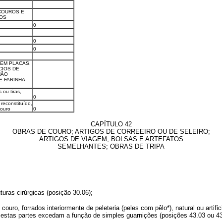
COUROS E
DOS
0
0
0
 EM PLACAS,
CIOS DE
NÃO
E FARINHA
 ou tiras,
0
reconstituído,
couro
0
CAPÍTULO 42
OBRAS DE COURO; ARTIGOS DE CORREEIRO OU DE SELEIRO;
ARTIGOS DE VIAGEM, BOLSAS E ARTEFATOS
SEMELHANTES; OBRAS DE TRIPA
turas cirúrgicas (posição 30.06);
couro, forrados interiormente de peleteria (peles com pêlo*), natural ou arti
ando estas partes excedam a função de simples guarnições (posições 43.03 ou 4