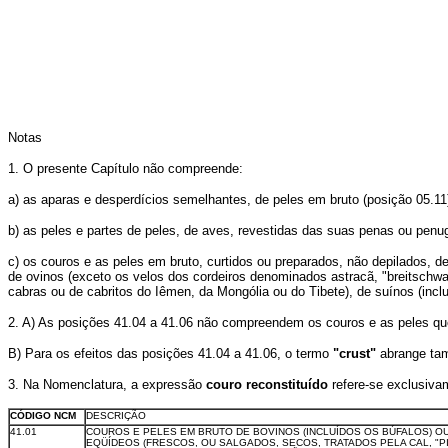
Notas
1. O presente Capítulo não compreende:
a) as aparas e desperdícios semelhantes, de peles em bruto (posição 05.11
b) as peles e partes de peles, de aves, revestidas das suas penas ou pen
c) os couros e as peles em bruto, curtidos ou preparados, não depilados, de
de ovinos (exceto os velos dos cordeiros denominados astracã, "breitschwan
cabras ou de cabritos do Iêmen, da Mongólia ou do Tibete), de suínos (inclu
2. A) As posições 41.04 a 41.06 não compreendem os couros e as peles que 
B) Para os efeitos das posições 41.04 a 41.06, o termo
"crust"
abrange tam
3. Na Nomenclatura, a expressão
couro reconstituído
refere-se exclusiva
CÓDIGO NCM
DESCRIÇÃO
41.01
COUROS E PELES EM BRUTO DE BOVINOS (INCLUÍDOS OS BÚFALOS) O
EQÜÍDEOS (FRESCOS, OU SALGADOS, SECOS, TRATADOS PELA CAL, "P