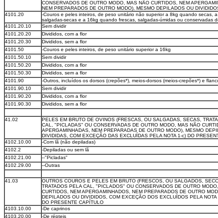
CONSERVADOS DE OUTRO MODO, MAS NÃO CURTIDOS, NEM APERGAMI
NEM PREPARADOS DE OUTRO MODO), MESMO DEPILADOS OU DIVIDIDO
4101.20
-Couros e peles inteiros, de peso unitário não superior a 8kg quando secas,
salgadas-secas e a 16kg quando frescas, salgadas-úmidas ou conservadas 
4101.20.10
Sem dividir
4101.20.20
Divididos, com a flor
4101.20.30
Divididos, sem a flor
4101.50
-Couros e peles inteiros, de peso unitário superior a 16kg
4101.50.10
Sem dividir
4101.50.20
Divididos, com a flor
4101.50.30
Divididos, sem a flor
4101.90
-Outros, incluídos os dorsos (crepões*), meios-dorsos (meios-crepões*) e flanc
4101.90.10
Sem dividir
4101.90.20
Divididos, com a flor
4101.90.30
Divididos, sem a flor
41.02
PELES EM BRUTO DE OVINOS (FRESCAS, OU SALGADAS, SECAS, TRAT
CAL, "PICLADAS" OU CONSERVADAS DE OUTRO MODO, MAS NÃO CURTI
APERGAMINHADAS, NEM PREPARADAS DE OUTRO MODO), MESMO DEPI
DIVIDIDAS, COM EXCEÇÃO DAS EXCLUÍDAS PELA NOTA 1-c) DO PRESEN
4102.10.00
-Com lã (não depiladas)
4102.2
-Depiladas ou sem lã
4102.21.00
--"Picladas"
4102.29.00
--Outras
41.03
OUTROS COUROS E PELES EM BRUTO (FRESCOS, OU SALGADOS, SECO
TRATADOS PELA CAL, "PICLADOS" OU CONSERVADOS DE OUTRO MODO
CURTIDOS, NEM APERGAMINHADOS, NEM PREPARADOS DE OUTRO MOD
DEPILADOS OU DIVIDIDOS, COM EXCEÇÃO DOS EXCLUÍDOS PELA NOTA 1-
DO PRESENTE CAPÍTULO
4103.10.00
-De caprinos
4103.20.00
-De répteis