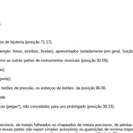
;
s de bijuteria (posição 71.17);
xemplo: freios, estribos, fivelas), apresentados isoladamente (em geral, Seçã
mo as outras partes de instrumentos musicais (posição 92.09);
o);
porte);
e botões de pressão, os esboços de botões, da posição 96.06.
nde:
as (pegas*), não concebidos para uso prolongado (posição 39.23);
eciosos, de metais folheados ou chapeados de metais preciosos, de pérolas 
e essas partes não sejam simples acessórios ou guarnições de mínima impor