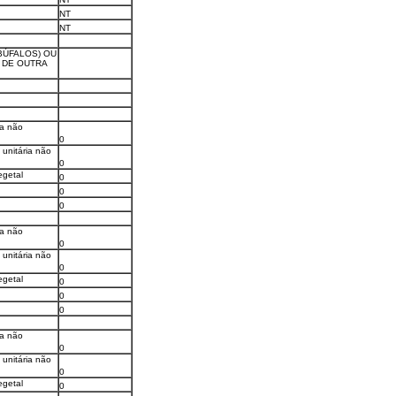
NT
NT
BÚFALOS) OU
 DE OUTRA
ia não
0
 unitária não
0
egetal
0
0
0
ia não
0
 unitária não
0
egetal
0
0
0
ia não
0
 unitária não
0
egetal
0