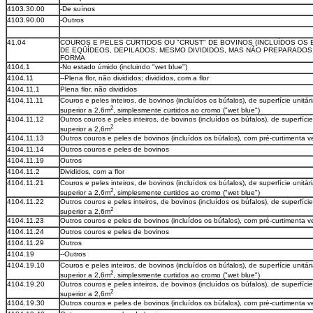
4103.30.00
-De suínos
4103.90.00
-Outros
41.04
COUROS E PELES CURTIDOS OU "CRUST" DE BOVINOS (INCLUÍDOS OS 
DE EQÜÍDEOS, DEPILADOS, MESMO DIVIDIDOS, MAS NÃO PREPARADOS
FORMA
4104.1
-No estado úmido (incluindo "wet blue")
4104.11
--Plena flor, não divididos; divididos, com a flor
4104.11.1
Plena flor, não divididos
4104.11.11
Couros e peles inteiros, de bovinos (incluídos os búfalos), de superfície unitár
2
superior a 2,6m
, simplesmente curtidos ao cromo ("wet blue")
4104.11.12
Outros couros e peles inteiros, de bovinos (incluídos os búfalos), de superfície
2
superior a 2,6m
4104.11.13
Outros couros e peles de bovinos (incluídos os búfalos), com pré-curtimenta v
4104.11.14
Outros couros e peles de bovinos
4104.11.19
Outros
4104.11.2
Divididos, com a flor
4104.11.21
Couros e peles inteiros, de bovinos (incluídos os búfalos), de superfície unitár
2
superior a 2,6m
, simplesmente curtidos ao cromo ("wet blue")
4104.11.22
Outros couros e peles inteiros, de bovinos (incluídos os búfalos), de superfície
2
superior a 2,6m
4104.11.23
Outros couros e peles de bovinos (incluídos os búfalos), com pré-curtimenta v
4104.11.24
Outros couros e peles de bovinos
4104.11.29
Outros
4104.19
--Outros
4104.19.10
Couros e peles inteiros, de bovinos (incluídos os búfalos), de superfície unitár
2
superior a 2,6m
, simplesmente curtidos ao cromo ("wet blue")
4104.19.20
Outros couros e peles inteiros, de bovinos (incluídos os búfalos), de superfície
2
superior a 2,6m
4104.19.30
Outros couros e peles de bovinos (incluídos os búfalos), com pré-curtimenta v