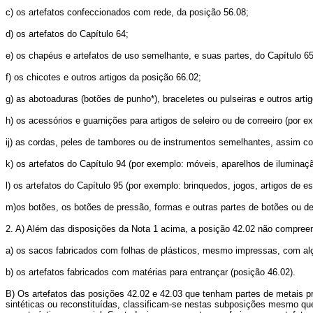
c) os artefatos confeccionados com rede, da posição 56.08;
d) os artefatos do Capítulo 64;
e) os chapéus e artefatos de uso semelhante, e suas partes, do Capítulo 65
f) os chicotes e outros artigos da posição 66.02;
g) as abotoaduras (botões de punho*), braceletes ou pulseiras e outros artigo
h) os acessórios e guarnições para artigos de seleiro ou de correeiro (por e
ij) as cordas, peles de tambores ou de instrumentos semelhantes, assim co
k) os artefatos do Capítulo 94 (por exemplo: móveis, aparelhos de iluminaçã
l) os artefatos do Capítulo 95 (por exemplo: brinquedos, jogos, artigos de es
m)os botões, os botões de pressão, formas e outras partes de botões ou d
2. A) Além das disposições da Nota 1 acima, a posição 42.02 não compree
a) os sacos fabricados com folhas de plásticos, mesmo impressas, com alç
b) os artefatos fabricados com matérias para entrançar (posição 46.02).
B) Os artefatos das posições 42.02 e 42.03 que tenham partes de metais pr
sintéticas ou reconstituídas, classificam-se nestas subposições mesmo qu