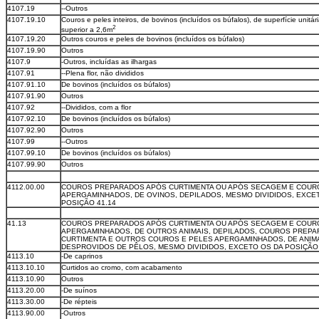
4107.19
--Outros
4107.19.10
Couros e peles inteiros, de bovinos (incluídos os búfalos), de superfície unitár
2
superior a 2,6m
4107.19.20
Outros couros e peles de bovinos (incluídos os búfalos)
4107.19.90
Outros
4107.9
-Outros, incluídas as ilhargas
4107.91
--Plena flor, não divididos
4107.91.10
De bovinos (incluídos os búfalos)
4107.91.90
Outros
4107.92
--Divididos, com a flor
4107.92.10
De bovinos (incluídos os búfalos)
4107.92.90
Outros
4107.99
--Outros
4107.99.10
De bovinos (incluídos os búfalos)
4107.99.90
Outros
4112.00.00
COUROS PREPARADOS APÓS CURTIMENTA OU APÓS SECAGEM E COUR
APERGAMINHADOS, DE OVINOS, DEPILADOS, MESMO DIVIDIDOS, EXCE
POSIÇÃO 41.14
41.13
COUROS PREPARADOS APÓS CURTIMENTA OU APÓS SECAGEM E COUR
APERGAMINHADOS, DE OUTROS ANIMAIS, DEPILADOS, COUROS PREP
CURTIMENTA E OUTROS COUROS E PELES APERGAMINHADOS, DE ANIM
DESPROVIDOS DE PÊLOS, MESMO DIVIDIDOS, EXCETO OS DA POSIÇÃO 
4113.10
-De caprinos
4113.10.10
Curtidos ao cromo, com acabamento
4113.10.90
Outros
4113.20.00
-De suínos
4113.30.00
-De répteis
4113.90.00
-Outros