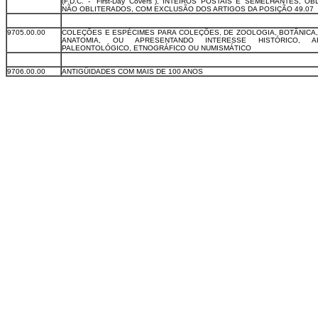
(F.D.C. - "First-Day Covers"), INTEIROS POSTAIS E SEMELHANTES, O
NÃO OBLITERADOS, COM EXCLUSÃO DOS ARTIGOS DA POSIÇÃO 49.07
9705.00.00
COLEÇÕES E ESPÉCIMES PARA COLEÇÕES, DE ZOOLOGIA, BOTÂNICA,
ANATOMIA, OU APRESENTANDO INTERESSE HISTÓRICO, AR
PALEONTOLÓGICO, ETNOGRÁFICO OU NUMISMÁTICO
9706.00.00
ANTIGÜIDADES COM MAIS DE 100 ANOS