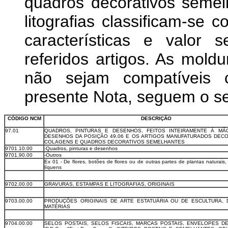
quadros decorativos semel
litografias classificam-se
características e valor
referidos artigos. As moldu
não sejam compatíveis c
presente Nota, seguem o se
CÓDIGO NCM
DESCRIÇÃO
97.01
QUADROS, PINTURAS E DESENHOS, FEITOS INTEIRAMENTE À MÃ
DESENHOS DA POSIÇÃO 49.06 E OS ARTIGOS MANUFATURADOS DEC
COLAGENS E QUADROS DECORATIVOS SEMELHANTES
9701.10.00
-Quadros, pinturas e desenhos
9701.90.00
-Outros
Ex 01 - De flores, botões de flores ou de outras partes de plantas naturais
líquens
9702.00.00
GRAVURAS, ESTAMPAS E LITOGRAFIAS, ORIGINAIS
9703.00.00
PRODUÇÕES ORIGINAIS DE ARTE ESTATUÁRIA OU DE ESCULTURA,
MATÉRIAS
9704.00.00
SELOS POSTAIS, SELOS FISCAIS, MARCAS POSTAIS, ENVELOPES DE