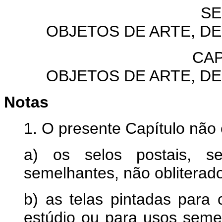
SE
OBJETOS DE ARTE, D
CAP
OBJETOS DE ARTE, D
Notas
1. O presente Capítulo nã
a) os selos postais, sel
semelhantes, não obliterado
b) as telas pintadas para 
estúdio ou para usos semel