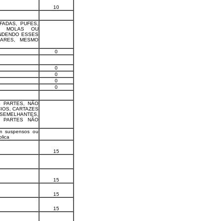
10
FADAS, PUFES,
OM MOLAS OU
ENDENDO ESSES
LARES, MESMO
0
0
0
0
0
S PARTES, NÃO
IOS, CARTAZES
SEMELHANTES,
S PARTES NÃO
rem suspensos ou
blica
15
15
15
15