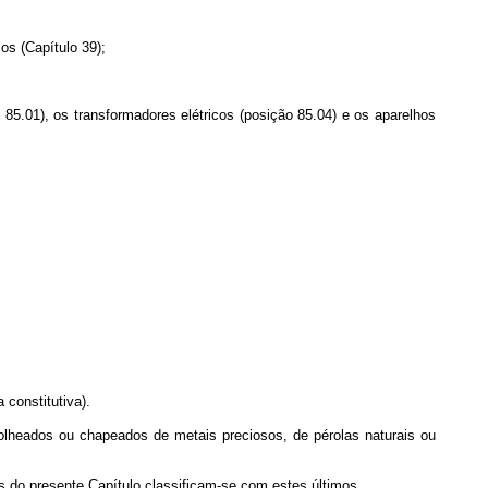
os (Capítulo 39);
 85.01), os transformadores elétricos (posição 85.04) e os aparelhos
constitutiva).
olheados ou chapeados de metais preciosos, de pérolas naturais ou
s do presente Capítulo classificam-se com estes últimos.