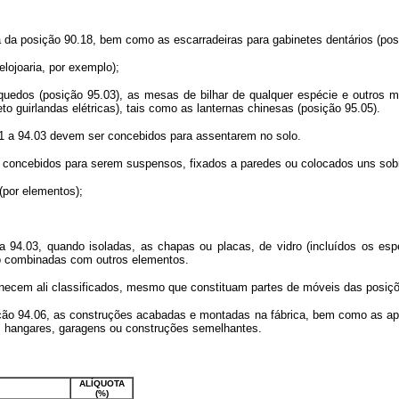
ia da posição 90.18, bem como as escarradeiras para gabinetes dentários (pos
elojoaria, por exemplo);
nquedos (posição 95.03), as mesas de bilhar de qualquer espécie e outros
o guirlandas elétricas), tais como as lanternas chinesas (posição 95.05).
01 a 94.03 devem ser concebidos para assentarem no solo.
concebidos para serem suspensos, fixados a paredes ou colocados uns sobr
(por elementos);
a 94.03, quando isoladas, as chapas ou placas, de vidro (incluídos os esp
o combinadas com outros elementos.
anecem ali classificados, mesmo que constituam partes de móveis das posiçõ
ção 94.06, as construções acabadas e montadas na fábrica, bem como as ap
as, hangares, garagens ou construções semelhantes.
ALÍQUOTA
(%)