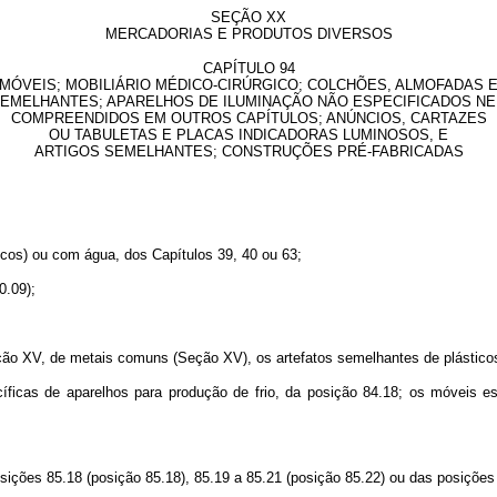
SEÇÃO XX
MERCADORIAS E PRODUTOS DIVERSOS
CAPÍTULO 94
MÓVEIS; MOBILIÁRIO MÉDICO-CIRÚRGICO; COLCHÕES, ALMOFADAS 
EMELHANTES; APARELHOS DE ILUMINAÇÃO NÃO ESPECIFICADOS N
COMPREENDIDOS EM OUTROS CAPÍTULOS; ANÚNCIOS, CARTAZES
OU TABULETAS E PLACAS INDICADORAS LUMINOSOS, E
ARTIGOS SEMELHANTES; CONSTRUÇÕES PRÉ-FABRICADAS
icos) ou com água, dos Capítulos 39, 40 ou 63;
0.09);
ção XV, de metais comuns (Seção XV), os artefatos semelhantes de plásticos 
ficas de aparelhos para produção de frio, da posição 84.18; os móveis 
ições 85.18 (posição 85.18), 85.19 a 85.21 (posição 85.22) ou das posições 