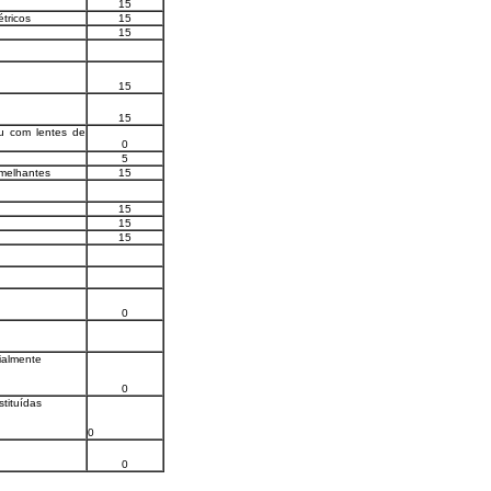
15
étricos
15
15
15
15
ou com lentes de
0
5
emelhantes
15
15
15
15
0
ialmente
0
ituídas
0
0