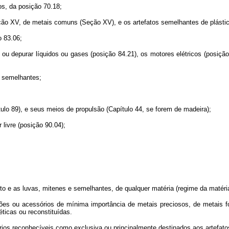
os, da posição 70.18;
ção XV, de metais comuns (Seção XV), e os artefatos semelhantes de plástic
o 83.06;
r ou depurar líquidos ou gases (posição 84.21), os motores elétricos (posição
e semelhantes;
ulo 89), e seus meios de propulsão (Capítulo 44, se forem de madeira);
 livre (posição 90.04);
o e as luvas, mitenes e semelhantes, de qualquer matéria (regime da matéria 
ções ou acessórios de mínima importância de metais preciosos, de metais f
ticas ou reconstituídas.
ios reconhecíveis como exclusiva ou principalmente destinados aos artefato