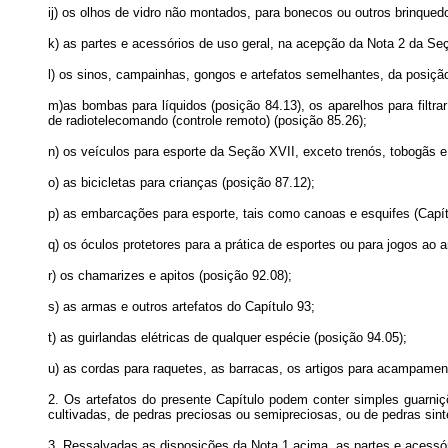
ij) os olhos de vidro não montados, para bonecos ou outros brinqued
k) as partes e acessórios de uso geral, na acepção da Nota 2 da Se
l) os sinos, campainhas, gongos e artefatos semelhantes, da posiçã
m)as bombas para líquidos (posição 84.13), os aparelhos para filtra
de radiotelecomando (controle remoto) (posição 85.26);
n) os veículos para esporte da Seção XVII, exceto trenós, tobogãs 
o) as bicicletas para crianças (posição 87.12);
p) as embarcações para esporte, tais como canoas e esquifes (Capít
q) os óculos protetores para a prática de esportes ou para jogos ao ar
r) os chamarizes e apitos (posição 92.08);
s) as armas e outros artefatos do Capítulo 93;
t) as guirlandas elétricas de qualquer espécie (posição 94.05);
u) as cordas para raquetes, as barracas, os artigos para acampament
2. Os artefatos do presente Capítulo podem conter simples guarni
cultivadas, de pedras preciosas ou semipreciosas, ou de pedras sinté
3. Ressalvadas as disposições da Nota 1 acima, as partes e acessór