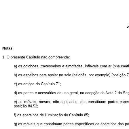
S
Notas
1. O presente Capítulo não compreende:
a) os colchões, travesseiros e almofadas, infláveis com ar (pneumát
b) os espelhos para apoiar no solo (psichês, por exemplo) (posição 7
c) os artigos do Capítulo 71;
d) as partes e acessórios de uso geral, na acepção da Nota 2 da Se
e) os móveis, mesmo não equipados, que constituam partes especí
posição 84.52;
f) os aparelhos de iluminação do Capítulo 85;
g) os móveis que constituam partes específicas de aparelhos das pos