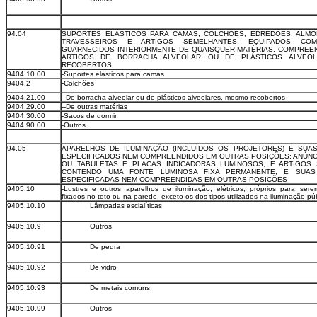
94.04
SUPORTES ELÁSTICOS PARA CAMAS; COLCHÕES, EDREDÕES, ALMO
TRAVESSEIROS E ARTIGOS SEMELHANTES, EQUIPADOS C
GUARNECIDOS INTERIORMENTE DE QUAISQUER MATÉRIAS, COMPRE
ARTIGOS DE BORRACHA ALVEOLAR OU DE PLÁSTICOS ALVEO
RECOBERTOS
9404.10.00
-Suportes elásticos para camas
9404.2
-Colchões
9404.21.00
--De borracha alveolar ou de plásticos alveolares, mesmo recobertos
9404.29.00
--De outras matérias
9404.30.00
-Sacos de dormir
9404.90.00
-Outros
94.05
APARELHOS DE ILUMINAÇÃO (INCLUÍDOS OS PROJETORES) E SUA
ESPECIFICADOS NEM COMPREENDIDOS EM OUTRAS POSIÇÕES; ANÚNC
OU TABULETAS E PLACAS INDICADORAS LUMINOSOS, E ARTIGOS 
CONTENDO UMA FONTE LUMINOSA FIXA PERMANENTE, E SUA
ESPECIFICADAS NEM COMPREENDIDAS EM OUTRAS POSIÇÕES
9405.10
-Lustres e outros aparelhos de iluminação, elétricos, próprios para se
fixados no teto ou na parede, exceto os dos tipos utilizados na iluminação pú
9405.10.10
Lâmpadas escialíticas
9405.10.9
Outros
9405.10.91
De pedra
9405.10.92
De vidro
9405.10.93
De metais comuns
9405.10.99
Outros