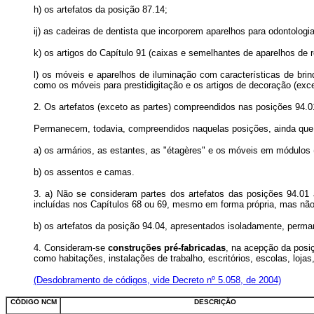
h) os artefatos da posição 87.14;
ij) as cadeiras de dentista que incorporem aparelhos para odontolog
k) os artigos do Capítulo 91 (caixas e semelhantes de aparelhos de r
l) os móveis e aparelhos de iluminação com características de bri
como os móveis para prestidigitação e os artigos de decoração (excet
2. Os artefatos (exceto as partes) compreendidos nas posições 94.
Permanecem, todavia, compreendidos naquelas posições, ainda que 
a) os armários, as estantes, as "étagères" e os móveis em módulos 
b) os assentos e camas.
3. a) Não se consideram partes dos artefatos das posições 94.01 
incluídas nos Capítulos 68 ou 69, mesmo em forma própria, mas nã
b) os artefatos da posição 94.04, apresentados isoladamente, perm
4. Consideram-se
construções pré-fabricadas
, na acepção da posi
como habitações, instalações de trabalho, escritórios, escolas, loj
(Desdobramento de códigos, vide Decreto nº 5.058, de 2004)
CÓDIGO NCM
DESCRIÇÃO