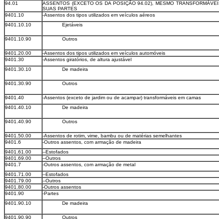
94.01
ASSENTOS (EXCETO OS DA POSIÇÃO 94.02), MESMO TRANSFORMÁVEI
SUAS PARTES
9401.10
-Assentos dos tipos utilizados em veículos aéreos
9401.10.10
Ejetáveis
9401.10.90
Outros
9401.20.00
-Assentos dos tipos utilizados em veículos automóveis
9401.30
-Assentos giratórios, de altura ajustável
9401.30.10
De madeira
9401.30.90
Outros
9401.40
-Assentos (exceto de jardim ou de acampar) transformáveis em camas
9401.40.10
De madeira
9401.40.90
Outros
9401.50.00
-Assentos de rotim, vime, bambu ou de matérias semelhantes
9401.6
-Outros assentos, com armação de madeira
9401.61.00
--Estofados
9401.69.00
--Outros
9401.7
-Outros assentos, com armação de metal
9401.71.00
--Estofados
9401.79.00
--Outros
9401.80.00
-Outros assentos
9401.90
-Partes
9401.90.10
De madeira
9401.90.90
Outros