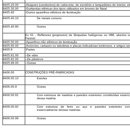
9405.20.00
-Abajures (candeeiros) de cabeceira, de escritório e lampadários de interior, el
9405.30.00
-Guirlandas elétricas dos tipos utilizados em árvores de Natal
9405.40
-Outros aparelhos elétricos de iluminação
9405.40.10
De metais comuns
9405.40.90
Outros
Ex 01 - Refletores (projetores) de lâmpadas halógenas ou HMI, abertos 
Fresnel
9405.50.00
-Aparelhos não elétricos de iluminação
9405.60.00
-Anúncios, cartazes ou tabuletas e placas indicadoras luminosos, e artigos s
9405.9
-Partes
9405.91.00
--De vidro
9405.92.00
--De plásticos
9405.99.00
--Outras
9406.00
CONSTRUÇÕES PRÉ-FABRICADAS
9406.00.10
Estufas
9406.00.9
Outras
9406.00.91
Com estrutura de madeira e paredes exteriores constituídas essenc
dessa matéria
9406.00.92
Com estrutura de ferro ou aço e paredes exteriores const
essencialmente dessas matérias
9406.00.99
Outras