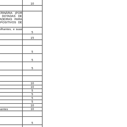
10
RINÁRIA (POR
 DOTADAS DE
ADEIRAS PARA
POSITIVOS DE
elhantes, e suas
5
15
5
5
5
10
10
5
5
5
5
10
hantes
10
5