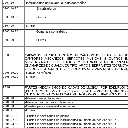
9207.10
-Instrumentos de teclado, exceto acordeões
9207.10.10
Sintetizadores
9207.10.90
Outros
9207.90
-Outros
9207.90.10
Guitarra e contrabaixo
9207.90.90
Outros
92.08
CAIXAS DE MÚSICA, ORGÃOS MECÂNICOS DE FEIRA, REALEJ
CANTORES MECÂNICOS, SERROTES MUSICAIS E OUTROS I
MUSICAIS NÃO ESPECIFICADOS EM OUTRA POSIÇÃO DO PRESEN
CHAMARIZES DE QUALQUER TIPO; APITOS, BERRANTES (CORNETAS
OUTROS INSTRUMENTOS, DE BOCA, PARA CHAMADA OU SINALIZA
9208.10.00
-Caixas de música
9208.90.00
-Outros
92.09
PARTES (MECANISMOS DE CAIXAS DE MÚSICA, POR EXEMPLO) 
(POR EXEMPLO: CARTÕES, DISCOS E ROLOS PARA INSTRUMENTO
DE INSTRUMENTOS MUSICAIS; METRÔNOMOS E DIAPASÕES DE TO
9209.10.00
-Metrônomos e diapasões
9209.20.00
-Mecanismos de caixas de música
9209.30.00
-Cordas para instrumentos musicais
9209.9
-Outros
9209.91.00
--Partes e acessórios de pianos
9209.92.00
--Partes e acessórios de instrumentos musicais da posição 92.02
9209.93.00
--Partes e acessórios de instrumentos musicais da posição 92.03
9209.94.00