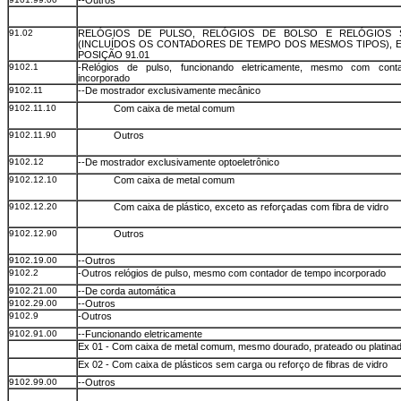
--Outros
91.02
RELÓGIOS DE PULSO, RELÓGIOS DE BOLSO E RELÓGIOS 
(INCLUÍDOS OS CONTADORES DE TEMPO DOS MESMOS TIPOS), 
POSIÇÃO 91.01
9102.1
-Relógios de pulso, funcionando eletricamente, mesmo com con
incorporado
9102.11
--De mostrador exclusivamente mecânico
9102.11.10
Com caixa de metal comum
9102.11.90
Outros
9102.12
--De mostrador exclusivamente optoeletrônico
9102.12.10
Com caixa de metal comum
9102.12.20
Com caixa de plástico, exceto as reforçadas com fibra de vidro
9102.12.90
Outros
9102.19.00
--Outros
9102.2
-Outros relógios de pulso, mesmo com contador de tempo incorporado
9102.21.00
--De corda automática
9102.29.00
--Outros
9102.9
-Outros
9102.91.00
--Funcionando eletricamente
Ex 01 - Com caixa de metal comum, mesmo dourado, prateado ou platina
Ex 02 - Com caixa de plásticos sem carga ou reforço de fibras de vidro
9102.99.00
--Outros