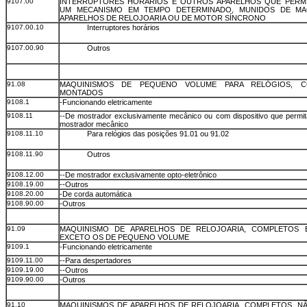
9107.00
INTERRUPTORES HORÁRIOS E OUTROS APARELHOS QUE PERM
UM MECANISMO EM TEMPO DETERMINADO, MUNIDOS DE MA
APARELHOS DE RELOJOARIA OU DE MOTOR SÍNCRONO
9107.00.10
Interruptores horários
9107.00.90
Outros
91.08
MAQUINISMOS DE PEQUENO VOLUME PARA RELÓGIOS, C
MONTADOS
9108.1
-Funcionando eletricamente
9108.11
--De mostrador exclusivamente mecânico ou com dispositivo que permit
mostrador mecânico
9108.11.10
Para relógios das posições 91.01 ou 91.02
9108.11.90
Outros
9108.12.00
--De mostrador exclusivamente opto-eletrônico
9108.19.00
--Outros
9108.20.00
-De corda automática
9108.90.00
-Outros
91.09
MAQUINISMO DE APARELHOS DE RELOJOARIA, COMPLETOS 
EXCETO OS DE PEQUENO VOLUME
9109.1
-Funcionando eletricamente
9109.11.00
--Para despertadores
9109.19.00
--Outros
9109.90.00
-Outros
91.10
MAQUINISMOS DE APARELHOS DE RELOJOARIA, COMPLETOS, 