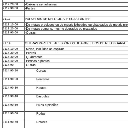
9112.20.00
-Caixas e semelhantes
9112.90.00
-Partes
91.13
PULSEIRAS DE RELÓGIOS, E SUAS PARTES
9113.10.00
-De metais preciosos ou de metais folheados ou chapeados de metais pr
9113.20.00
-De metais comuns, mesmo dourados ou prateados
9113.90.00
-Outras
91.14
OUTRAS PARTES E ACESSÓRIOS DE APARELHOS DE RELOJOARIA
9114.10.00
-Molas, incluídas as espirais
9114.20.00
-Pedras
9114.30.00
-Quadrantes
9114.40.00
-Platinas e pontes
9114.90
-Outras
9114.90.10
Coroas
9114.90.20
Ponteiros
9114.90.30
Hastes
9114.90.40
Básculas
9114.90.50
Eixos e pinhões
9114.90.60
Rodas
9114.90.70
Rotores