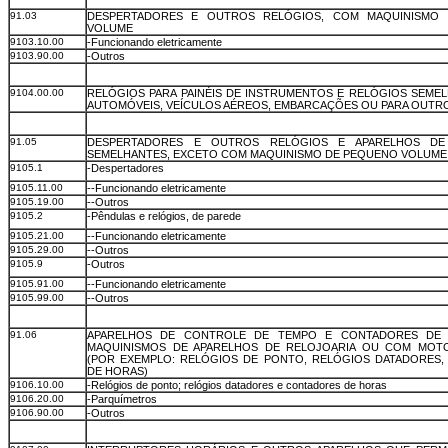
91.03
DESPERTADORES E OUTROS RELÓGIOS, COM MAQUINISMO
VOLUME
9103.10.00
-Funcionando eletricamente
9103.90.00
-Outros
9104.00.00
RELÓGIOS PARA PAINÉIS DE INSTRUMENTOS E RELÓGIOS SEMEL
AUTOMÓVEIS, VEÍCULOS AÉREOS, EMBARCAÇÕES OU PARA OUTR
91.05
DESPERTADORES E OUTROS RELÓGIOS E APARELHOS DE
SEMELHANTES, EXCETO COM MAQUINISMO DE PEQUENO VOLUME
9105.1
-Despertadores
9105.11.00
--Funcionando eletricamente
9105.19.00
--Outros
9105.2
-Pêndulas e relógios, de parede
9105.21.00
--Funcionando eletricamente
9105.29.00
--Outros
9105.9
-Outros
9105.91.00
--Funcionando eletricamente
9105.99.00
--Outros
91.06
APARELHOS DE CONTROLE DE TEMPO E CONTADORES DE
MAQUINISMOS DE APARELHOS DE RELOJOARIA OU COM MOT
(POR EXEMPLO: RELÓGIOS DE PONTO, RELÓGIOS DATADORES
DE HORAS)
9106.10.00
-Relógios de ponto; relógios datadores e contadores de horas
9106.20.00
-Parquímetros
9106.90.00
-Outros