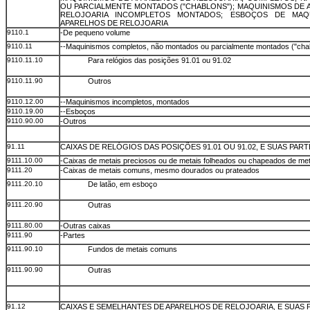
OU PARCIALMENTE MONTADOS ("CHABLONS"); MAQUINISMOS DE 
RELOJOARIA INCOMPLETOS MONTADOS; ESBOÇOS DE MAQ
APARELHOS DE RELOJOARIA
9110.1
-De pequeno volume
9110.11
--Maquinismos completos, não montados ou parcialmente montados ("cha
9110.11.10
Para relógios das posições 91.01 ou 91.02
9110.11.90
Outros
9110.12.00
--Maquinismos incompletos, montados
9110.19.00
--Esboços
9110.90.00
-Outros
91.11
CAIXAS DE RELÓGIOS DAS POSIÇÕES 91.01 OU 91.02, E SUAS PART
9111.10.00
-Caixas de metais preciosos ou de metais folheados ou chapeados de met
9111.20
-Caixas de metais comuns, mesmo dourados ou prateados
9111.20.10
De latão, em esboço
9111.20.90
Outras
9111.80.00
-Outras caixas
9111.90
-Partes
9111.90.10
Fundos de metais comuns
9111.90.90
Outras
91.12
CAIXAS E SEMELHANTES DE APARELHOS DE RELOJOARIA, E SUAS 