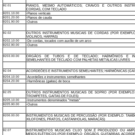
92.01
PIANOS, MESMO AUTOMÁTICOS; CRAVOS E OUTROS INST
CORDAS, COM TECLADO
9201.10.00
-Pianos verticais
9201.20.00
-Pianos de cauda
9201.90.00
-Outros
92.02
OUTROS INSTRUMENTOS MUSICAIS DE CORDAS (POR EXEMPLO
VIOLINOS, HARPAS)
9202.10.00
-De cordas, tocados com auxílio de um arco
9202.90.00
-Outros
9203.00.00
ORGÃOS DE TUBOS E DE TECLADO; HARMÔNIOS E IN
SEMELHANTES DE TECLADO COM PALHETAS METÁLICAS LIVRES
92.04
ACORDEÕES E INSTRUMENTOS SEMELHANTES; HARMÔNICAS (GAI
9204.10.00
-Acordeões e instrumentos semelhantes
9204.20.00
-Harmônicas (gaitas) de boca
92.05
OUTROS INSTRUMENTOS MUSICAIS DE SOPRO (POR EXEMPLO:
TROMPETES, GAITAS DE FOLES)
9205.10.00
-Instrumentos denominados "metais"
9205.90.00
-Outros
9206.00.00
INSTRUMENTOS MUSICAIS DE PERCUSSÃO (POR EXEMPLO: TAMBO
XILOFONES, PRATOS, CASTANHOLAS, MARACÁS)
92.07
INSTRUMENTOS MUSICAIS CUJO SOM É PRODUZIDO OU AMPL
MEIOS ELÉTRICOS (POR EXEMPLO: ÓRGÃOS, GUITARRAS, ACORD