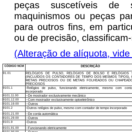
peças suscetíveis de 
maquinismos ou peças par
para outros fins, em parti
ou de precisão, classificam
(Alteração de alíquota, vid
CÓDIGO NCM
DESCRIÇÃO
91.01
RELÓGIOS DE PULSO, RELÓGIOS DE BOLSO E RELÓGIOS 
(INCLUÍDOS OS CONTADORES DE TEMPO DOS MESMOS TIPOS), 
METAIS PRECIOSOS OU DE METAIS FOLHEADOS OU CHAPEAD
PRECIOSOS
9101.1
-Relógios de pulso, funcionando eletricamente, mesmo com con
incorporado
9101.11.00
--De mostrador exclusivamente mecânico
9101.12.00
--Com mostrador exclusivamente optoeletrônico
9101.19.00
--Outros
9101.2
-Outros relógios de pulso, mesmo com contador de tempo incorporado
9101.21.00
--De corda automática
9101.29.00
--Outros
9101.9
-Outros
9101.91.00
--Funcionando eletricamente
9101.99.00