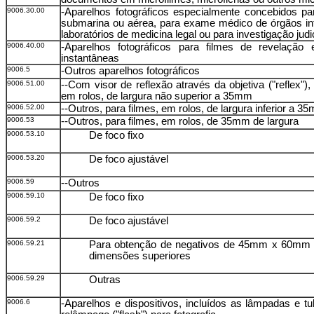
9006.30.00
-Aparelhos fotográficos especialmente concebidos par
submarina ou aérea, para exame médico de órgãos in
laboratórios de medicina legal ou para investigação judic
9006.40.00
-Aparelhos fotográficos para filmes de revelação
instantâneas
9006.5
-Outros aparelhos fotográficos
9006.51.00
--Com visor de reflexão através da objetiva ("reflex"),
em rolos, de largura não superior a 35mm
9006.52.00
--Outros, para filmes, em rolos, de largura inferior a 3
9006.53
--Outros, para filmes, em rolos, de 35mm de largura
9006.53.10
De foco fixo
9006.53.20
De foco ajustável
9006.59
--Outros
9006.59.10
De foco fixo
9006.59.2
De foco ajustável
9006.59.21
Para obtenção de negativos de 45mm x 60mm 
dimensões superiores
9006.59.29
Outras
9006.6
-Aparelhos e dispositivos, incluídos as lâmpadas e tu