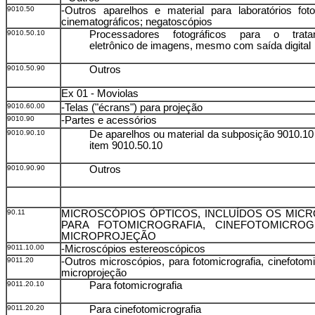
9010.50
-Outros aparelhos e material para laboratórios fot
cinematográficos; negatoscópios
9010.50.10
Processadores fotográficos para o trata
eletrônico de imagens, mesmo com saída digital
9010.50.90
Outros
Ex 01 - Moviolas
9010.60.00
-Telas ("écrans") para projeção
9010.90
-Partes e acessórios
9010.90.10
De aparelhos ou material da subposição 9010.10
item 9010.50.10
9010.90.90
Outros
90.11
MICROSCÓPIOS ÓPTICOS, INCLUÍDOS OS MIC
PARA FOTOMICROGRAFIA, CINEFOTOMICROG
MICROPROJEÇÃO
9011.10.00
-Microscópios estereoscópicos
9011.20
-Outros microscópios, para fotomicrografia, cinefotomi
microprojeção
9011.20.10
Para fotomicrografia
9011.20.20
Para cinefotomicrografia