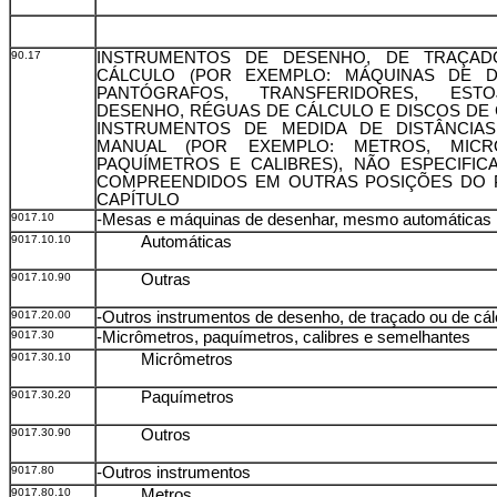
90.17
INSTRUMENTOS DE DESENHO, DE TRAÇA
CÁLCULO (POR EXEMPLO: MÁQUINAS DE D
PANTÓGRAFOS, TRANSFERIDORES, EST
DESENHO, RÉGUAS DE CÁLCULO E DISCOS DE 
INSTRUMENTOS DE MEDIDA DE DISTÂNCIA
MANUAL (POR EXEMPLO: METROS, MICR
PAQUÍMETROS E CALIBRES), NÃO ESPECIFI
COMPREENDIDOS EM OUTRAS POSIÇÕES DO 
CAPÍTULO
9017.10
-Mesas e máquinas de desenhar, mesmo automáticas
9017.10.10
Automáticas
9017.10.90
Outras
9017.20.00
-Outros instrumentos de desenho, de traçado ou de cál
9017.30
-Micrômetros, paquímetros, calibres e semelhantes
9017.30.10
Micrômetros
9017.30.20
Paquímetros
9017.30.90
Outros
9017.80
-Outros instrumentos
9017.80.10
Metros