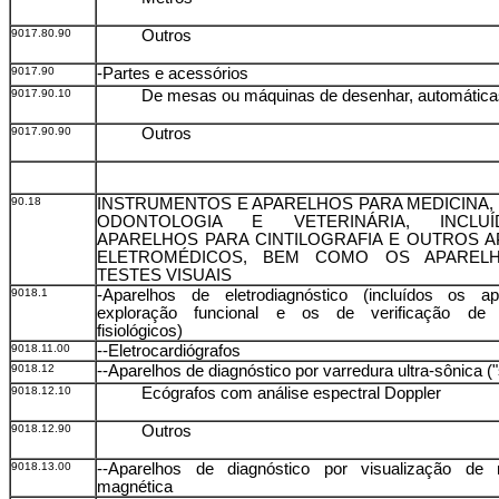
9017.80.90
Outros
9017.90
-Partes e acessórios
9017.90.10
De mesas ou máquinas de desenhar, automática
9017.90.90
Outros
90.18
INSTRUMENTOS E APARELHOS PARA MEDICINA, 
ODONTOLOGIA E VETERINÁRIA, INCLU
APARELHOS PARA CINTILOGRAFIA E OUTROS 
ELETROMÉDICOS, BEM COMO OS APAREL
TESTES VISUAIS
9018.1
-Aparelhos de eletrodiagnóstico (incluídos os a
exploração funcional e os de verificação de 
fisiológicos)
9018.11.00
--Eletrocardiógrafos
9018.12
--Aparelhos de diagnóstico por varredura ultra-sônica (
9018.12.10
Ecógrafos com análise espectral Doppler
9018.12.90
Outros
9018.13.00
--Aparelhos de diagnóstico por visualização de 
magnética