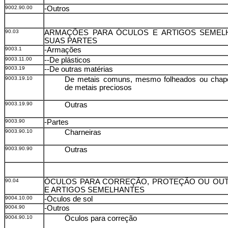
9002.90.00
-Outros
90.03
ARMAÇÕES PARA ÓCULOS E ARTIGOS SEMELH
SUAS PARTES
9003.1
-Armações
9003.11.00
--De plásticos
9003.19
--De outras matérias
9003.19.10
De metais comuns, mesmo folheados ou chap
de metais preciosos
9003.19.90
Outras
9003.90
-Partes
9003.90.10
Charneiras
9003.90.90
Outras
90.04
ÓCULOS PARA CORREÇÃO, PROTEÇÃO OU OUT
E ARTIGOS SEMELHANTES
9004.10.00
-Óculos de sol
9004.90
-Outros
9004.90.10
Óculos para correção