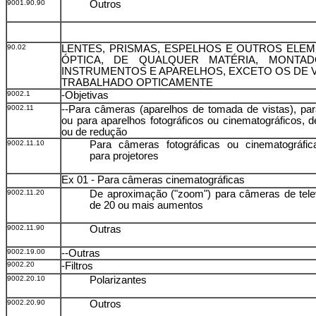
9001.90.90
Outros
90.02
LENTES, PRISMAS, ESPELHOS E OUTROS ELE
ÓPTICA, DE QUALQUER MATÉRIA, MONTAD
INSTRUMENTOS E APARELHOS, EXCETO OS DE 
TRABALHADO OPTICAMENTE
9002.1
-Objetivas
9002.11
--Para câmeras (aparelhos de tomada de vistas), par
ou para aparelhos fotográficos ou cinematográficos, 
ou de redução
9002.11.10
Para câmeras fotográficas ou cinematográfi
para projetores
Ex 01 - Para câmeras cinematográficas
9002.11.20
De aproximação ("zoom") para câmeras de tele
de 20 ou mais aumentos
9002.11.90
Outras
9002.19.00
--Outras
9002.20
-Filtros
9002.20.10
Polarizantes
9002.20.90
Outros