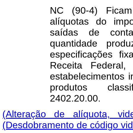
NC (90-4) Ficam
alíquotas do imp
saídas de conta
quantidade prod
especificações fi
Receita Federal,
estabelecimentos in
produtos clas
2402.20.00.
(Alteração de alíquota, vi
(Desdobramento de código vid