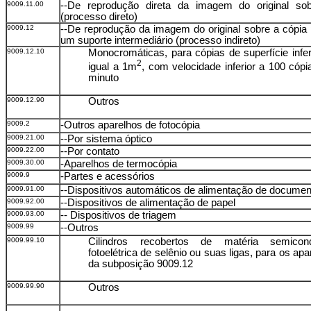
9009.11.00
--De reprodução direta da imagem do original so
(processo direto)
9009.12
--De reprodução da imagem do original sobre a cópia
um suporte intermediário (processo indireto)
9009.12.10
Monocromáticas, para cópias de superfície infer
2
igual a 1m
, com velocidade inferior a 100 cópi
minuto
9009.12.90
Outros
9009.2
-Outros aparelhos de fotocópia
9009.21.00
--Por sistema óptico
9009.22.00
--Por contato
9009.30.00
-Aparelhos de termocópia
9009.9
-Partes e acessórios
9009.91.00
--Dispositivos automáticos de alimentação de docume
9009.92.00
--Dispositivos de alimentação de papel
9009.93.00
-- Dispositivos de triagem
9009.99
--Outros
9009.99.10
Cilindros recobertos de matéria semicond
fotoelétrica de selênio ou suas ligas, para os apa
da subposição 9009.12
9009.99.90
Outros