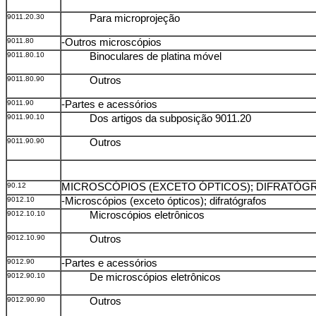
9011.20.30
Para microprojeção
9011.80
-Outros microscópios
9011.80.10
Binoculares de platina móvel
9011.80.90
Outros
9011.90
-Partes e acessórios
9011.90.10
Dos artigos da subposição 9011.20
9011.90.90
Outros
90.12
MICROSCÓPIOS (EXCETO ÓPTICOS); DIFRATÓG
9012.10
-Microscópios (exceto ópticos); difratógrafos
9012.10.10
Microscópios eletrônicos
9012.10.90
Outros
9012.90
-Partes e acessórios
9012.90.10
De microscópios eletrônicos
9012.90.90
Outros