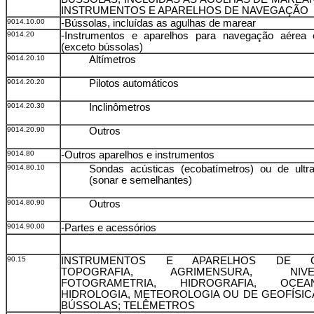
INSTRUMENTOS E APARELHOS DE NAVEGAÇÃO
9014.10.00
-Bússolas, incluídas as agulhas de marear
9014.20
-Instrumentos e aparelhos para navegação aérea 
(exceto bússolas)
9014.20.10
Altímetros
9014.20.20
Pilotos automáticos
9014.20.30
Inclinômetros
9014.20.90
Outros
9014.80
-Outros aparelhos e instrumentos
9014.80.10
Sondas acústicas (ecobatímetros) ou de ultr
(sonar e semelhantes)
9014.80.90
Outros
9014.90.00
-Partes e acessórios
90.15
INSTRUMENTOS E APARELHOS DE GE
TOPOGRAFIA, AGRIMENSURA, NIVEL
FOTOGRAMETRIA, HIDROGRAFIA, OCEAN
HIDROLOGIA, METEOROLOGIA OU DE GEOFÍSIC
BÚSSOLAS; TELÊMETROS