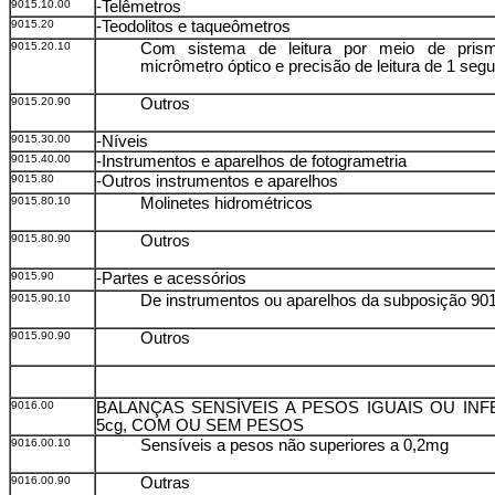
9015.10.00
-Telêmetros
9015.20
-Teodolitos e taqueômetros
9015.20.10
Com sistema de leitura por meio de pris
micrômetro óptico e precisão de leitura de 1 seg
9015.20.90
Outros
9015.30.00
-Níveis
9015.40.00
-Instrumentos e aparelhos de fotogrametria
9015.80
-Outros instrumentos e aparelhos
9015.80.10
Molinetes hidrométricos
9015.80.90
Outros
9015.90
-Partes e acessórios
9015.90.10
De instrumentos ou aparelhos da subposição 90
9015.90.90
Outros
9016.00
BALANÇAS SENSÍVEIS A PESOS IGUAIS OU INF
5cg, COM OU SEM PESOS
9016.00.10
Sensíveis a pesos não superiores a 0,2mg
9016.00.90
Outras