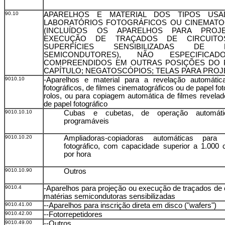
90.10
APARELHOS E MATERIAL DOS TIPOS US
LABORATÓRIOS FOTOGRÁFICOS OU CINEMATO
(INCLUÍDOS OS APARELHOS PARA PRO
EXECUÇÃO DE TRAÇADOS DE CIRCUITO
SUPERFÍCIES SENSIBILIZADAS DE MA
SEMICONDUTORES), NÃO ESPECIFICA
COMPREENDIDOS EM OUTRAS POSIÇÕES DO 
CAPÍTULO; NEGATOSCÓPIOS; TELAS PARA PRO
9010.10
-Aparelhos e material para a revelação automátic
fotográficos, de filmes cinematográficos ou de papel fo
rolos, ou para copiagem automática de filmes revela
de papel fotográfico
9010.10.10
Cubas e cubetas, de operação automát
programáveis
9010.10.20
Ampliadoras-copiadoras automáticas para 
fotográfico, com capacidade superior a 1.000 
por hora
9010.10.90
Outros
9010.4
-Aparelhos para projeção ou execução de traçados de 
matérias semicondutoras sensibilizadas
9010.41.00
--Aparelhos para inscrição direta em disco ("wafers")
9010.42.00
--Fotorrepetidores
9010.49.00
--Outros