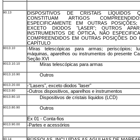
90.13
DISPOSITIVOS DE CRISTAIS LÍQUIDOS
CONSTITUAM ARTIGOS COMPREENDID
ESPECIFICAMENTE EM OUTRAS POSIÇÕES; "
EXCETO DIODOS "LASER"; OUTROS APA
INSTRUMENTOS DE ÓPTICA, NÃO ESPECIFIC
COMPREENDIDOS EM OUTRAS POSIÇÕES DO 
CAPÍTULO
9013.10
-Miras telescópicas para armas; periscópios; l
máquinas, aparelhos ou instrumentos do presente Ca
Seção XVI
9013.10.10
Miras telescópicas para armas
9013.10.90
Outros
9013.20.00
-"Lasers", exceto diodos "laser"
9013.80
-Outros dispositivos, aparelhos e instrumentos
9013.80.10
Dispositivos de cristais líquidos (LCD)
9013.80.90
Outros
Ex 01 - Conta-fios
9013.90.00
-Partes e acessórios
90.14
BÚSSOLAS, INCLUÍDAS AS AGULHAS DE MAREA