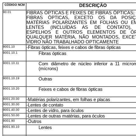
CÓDIGO NCM
DESCRIÇÃO
90.01
FIBRAS ÓPTICAS E FEIXES DE FIBRAS ÓPTICAS
FIBRAS ÓPTICAS, EXCETO OS DA POSIÇÃ
MATÉRIAS POLARIZANTES EM FOLHAS OU EM
LENTES (INCLUÍDAS AS DE CONTATO), 
ESPELHOS E OUTROS ELEMENTOS DE ÓP
QUALQUER MATÉRIA, NÃO MONTADOS, EXCE
VIDRO NÃO TRABALHADO OPTICAMENTE
9001.10
-Fibras ópticas, feixes e cabos de fibras ópticas
9001.10.1
Fibras ópticas
9001.10.11
Com diâmetro de núcleo inferior a 11 micro
(mícrons)
9001.10.19
Outras
9001.10.20
Feixes e cabos de fibras ópticas
9001.20.00
-Matérias polarizantes, em folhas e placas
9001.30.00
-Lentes de contato
9001.40.00
-Lentes de vidro, para óculos
9001.50.00
-Lentes de outras matérias, para óculos
9001.90
-Outros
9001.90.10
Lentes