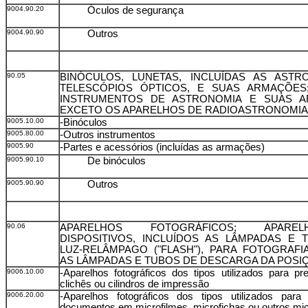
9004.90.20
Óculos de segurança
9004.90.90
Outros
90.05
BINÓCULOS, LUNETAS, INCLUÍDAS AS ASTR
TELESCÓPIOS ÓPTICOS, E SUAS ARMAÇÕES
INSTRUMENTOS DE ASTRONOMIA E SUAS A
EXCETO OS APARELHOS DE RADIOASTRONOMIA
9005.10.00
-Binóculos
9005.80.00
-Outros instrumentos
9005.90
-Partes e acessórios (incluídas as armações)
9005.90.10
De binóculos
9005.90.90
Outros
90.06
APARELHOS FOTOGRÁFICOS; APAR
DISPOSITIVOS, INCLUÍDOS AS LÂMPADAS E 
LUZ-RELÂMPAGO ("FLASH"), PARA FOTOGRAFI
AS LÂMPADAS E TUBOS DE DESCARGA DA POSIÇ
9006.10.00
-Aparelhos fotográficos dos tipos utilizados para p
clichês ou cilindros de impressão
9006.20.00
-Aparelhos fotográficos dos tipos utilizados para 
documentos em microfilmes, microfichas ou outros mi