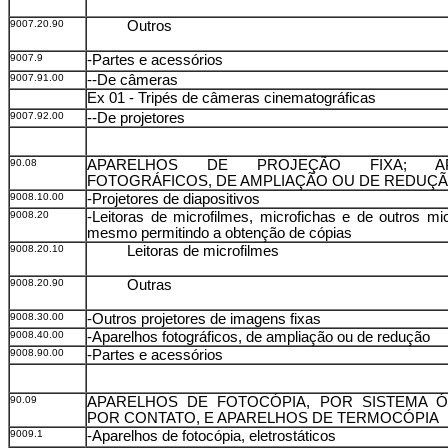
9007.20.90
Outros
9007.9
-Partes e acessórios
9007.91.00
--De câmeras
Ex 01 - Tripés de câmeras cinematográficas
9007.92.00
--De projetores
90.08
APARELHOS DE PROJEÇÃO FIXA; AP
FOTOGRÁFICOS, DE AMPLIAÇÃO OU DE REDUÇ
9008.10.00
-Projetores de diapositivos
9008.20
-Leitoras de microfilmes, microfichas e de outros mi
mesmo permitindo a obtenção de cópias
9008.20.10
Leitoras de microfilmes
9008.20.90
Outras
9008.30.00
-Outros projetores de imagens fixas
9008.40.00
-Aparelhos fotográficos, de ampliação ou de redução
9008.90.00
-Partes e acessórios
90.09
APARELHOS DE FOTOCÓPIA, POR SISTEMA Ó
POR CONTATO, E APARELHOS DE TERMOCÓPIA
9009.1
-Aparelhos de fotocópia, eletrostáticos