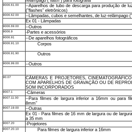
relâmpago ("flash") para fotografia
9006.61.00
--Aparelhos de tubo de descarga para produção de l
("flashes" eletrônicos)
9006.62.00
--Lâmpadas, cubos e semelhantes, de luz-relâmpago ("
Ex 01 - Lâmpadas
9006.69.00
--Outros
9006.9
-Partes e acessórios
9006.91
--De aparelhos fotográficos
9006.91.10
Corpos
9006.91.90
Outros
9006.99.00
--Outros
90.07
CÂMERAS E PROJETORES, CINEMATOGRÁFICO
COM APARELHOS DE GRAVAÇÃO OU DE REPRO
SOM INCORPORADOS
9007.1
-Câmeras
9007.11.00
--Para filmes de largura inferior a 16mm ou para fi
8mm"
9007.19.00
--Outras
Ex 01 - Para filmes de 16 mm de largura ou de largura 
a 35 mm
9007.20
-Projetores
9007.20.10
Para filmes de largura inferior a 16mm