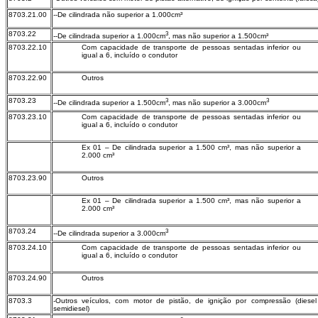
8703.21.00
--De cilindrada não superior a 1.000cm³
8703.22
3
--De cilindrada superior a 1.000cm
, mas não superior a 1.500cm³
8703.22.10
Com capacidade de transporte de pessoas sentadas inferior ou
igual a 6, incluído o condutor
8703.22.90
Outros
8703.23
3
3
--De cilindrada superior a 1.500cm
, mas não superior a 3.000cm
8703.23.10
Com capacidade de transporte de pessoas sentadas inferior ou
igual a 6, incluído o condutor
Ex 01 – De cilindrada superior a 1.500 cm³, mas não superior a
2.000 cm³
8703.23.90
Outros
Ex 01 – De cilindrada superior a 1.500 cm³, mas não superior a
2.000 cm³
8703.24
3
--De cilindrada superior a 3.000cm
8703.24.10
Com capacidade de transporte de pessoas sentadas inferior ou
igual a 6, incluído o condutor
8703.24.90
Outros
8703.3
-Outros veículos, com motor de pistão, de ignição por compressão (diese
semidiesel)