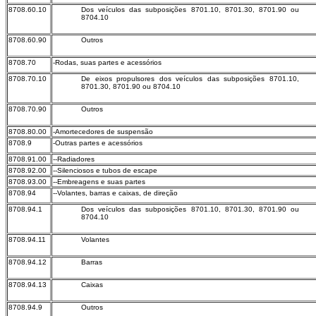
8708.60.10
Dos veículos das subposições 8701.10, 8701.30, 8701.90 ou
8704.10
8708.60.90
Outros
8708.70
-Rodas, suas partes e acessórios
8708.70.10
De eixos propulsores dos veículos das subposições 8701.10,
8701.30, 8701.90 ou 8704.10
8708.70.90
Outros
8708.80.00
-Amortecedores de suspensão
8708.9
-Outras partes e acessórios
8708.91.00
--Radiadores
8708.92.00
--Silenciosos e tubos de escape
8708.93.00
--Embreagens e suas partes
8708.94
--Volantes, barras e caixas, de direção
8708.94.1
Dos veículos das subposições 8701.10, 8701.30, 8701.90 ou
8704.10
8708.94.11
Volantes
8708.94.12
Barras
8708.94.13
Caixas
8708.94.9
Outros