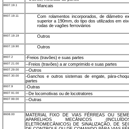
8607.19.1
Mancais
8607.19.11
Com rolamentos incorporados, de diâmetro ext
superior a 190mm, do tipo dos utilizados em ei
rodas de vagões ferroviários
8607.19.19
Outros
8607.19.90
Outros
8607.2
-Freios (travões) e suas partes
8607.21.00
--Freios (travões) a ar comprimido e suas partes
8607.29.00
--Outros
8607.30.00
-Ganchos e outros sistemas de engate, pára-choq
partes
8607.9
-Outras
8607.91.00
--De locomotivas ou de locotratores
8607.99.00
--Outras
8608.00
MATERIAL FIXO DE VIAS FÉRREAS OU SEME
APARELHOS MECÂNICOS (INCLUÍ
ELETROMECÂNICOS) DE SINALIZAÇÃO, DE SE
DE CONTROLE OU DE COMANDO PARA VIAS FÉ