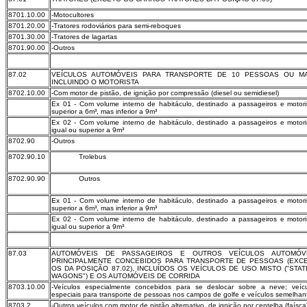
8701.10.00
-Motocultores
8701.20.00
-Tratores rodoviários para semi-reboques
8701.30.00
-Tratores de lagartas
8701.90.00
-Outros
87.02
VEÍCULOS AUTOMÓVEIS PARA TRANSPORTE DE 10 PESSOAS OU MA
INCLUINDO O MOTORISTA
8702.10.00
-Com motor de pistão, de ignição por compressão (diesel ou semidiesel)
Ex 01 - Com volume interno de habitáculo, destinado a passageiros e motori
superior a 6m³, mas inferior a 9m³
Ex 02 - Com volume interno de habitáculo, destinado a passageiros e motori
igual ou superior a 9m³
8702.90
-Outros
8702.90.10
Trolebus
8702.90.90
Outros
Ex 01 - Com volume interno de habitáculo, destinado a passageiros e motori
superior a 6m³, mas inferior a 9m³
Ex 02 - Com volume interno de habitáculo, destinado a passageiros e motori
igual ou superior a 9m³
87.03
AUTOMÓVEIS DE PASSAGEIROS E OUTROS VEÍCULOS AUTOMÓV
PRINCIPALMENTE CONCEBIDOS PARA TRANSPORTE DE PESSOAS (EXC
OS DA POSIÇÃO 87.02), INCLUÍDOS OS VEÍCULOS DE USO MISTO ("STAT
WAGONS") E OS AUTOMÓVEIS DE CORRIDA
8703.10.00
-Veículos especialmente concebidos para se deslocar sobre a neve; veíc
especiais para transporte de pessoas nos campos de golfe e veículos semelhan
8703.2
-Outros veículos com motor de pistão alternativo, de ignição por centelha (faísca