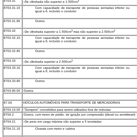
8703.31
3
--De cilindrada não superior a 1.500cm
8703.31.10
Com capacidade de transporte de pessoas sentadas inferior ou
igual a 6, incluído o condutor
8703.31.90
Outros
8703.32
3
3
--De cilindrada superior a 1.500cm
mas não superior a 2.500cm
8703.32.10
Com capacidade de transporte de pessoas sentadas inferior ou
igual a 6, incluído o condutor
8703.32.90
Outros
8703.33
3
--De cilindrada superior a 2.500cm
8703.33.10
Com capacidade de transporte de pessoas sentadas inferior ou
igual a 6, incluído o condutor
8703.33.90
Outros
8703.90.00
-Outros
87.04
VEÍCULOS AUTOMÓVEIS PARA TRANSPORTE DE MERCADORIAS
8704.10.00
-"Dumpers" concebidos para serem utilizados fora de rodovias
8704.2
-Outros, com motor de pistão, de ignição por compressão (diesel ou semidiesel)
8704.21
--De peso em carga máxima não superior a 5 toneladas
8704.21.10
Chassis com motor e cabina