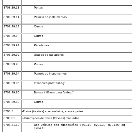
8708.29.13
Portas
8708.29.14
Painéis de instrumentos
8708.29.19
Outros
8708.29.9
Outros
8708.29.91
Pára-lamas
8708.29.92
Grades de radiadores
8708.29.93
Portas
8708.29.94
Painéis de instrumentos
8708.29.95
Infladores para"airbag"
8708.29.96
Bolsas infláveis para "airbag"
8708.29.99
Outros
8708.3
-Freios (travões) e servo-freios, e suas partes
8708.31
--Guarnições de freios (travões) montadas
8708.31.10
Dos veículos das subposições 8701.10, 8701.30, 8701.90 ou
8704.10