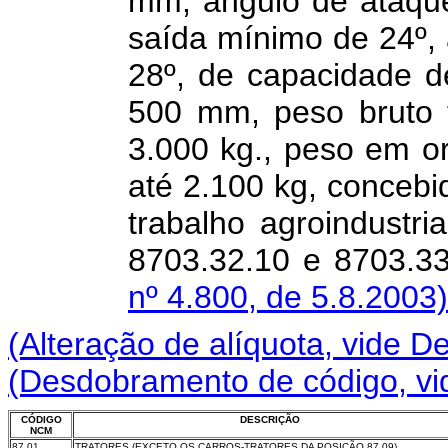
mm, ângulo de ataqu
saída mínimo de 24º,
28º, de capacidade de
500 mm, peso bruto t
3.000 kg., peso em 
até 2.100 kg, concebid
trabalho agroindustria
8703.32.10 e 8703.3
nº 4.800, de 5.8.2003)
(Alteração de alíquota, vide D
(Desdobramento de código, vi
CÓDIGO
DESCRIÇÃO
NCM
87.01
TRATORES (EXCETO OS CARROS-TRATORES DA POSIÇÃO 87.09)