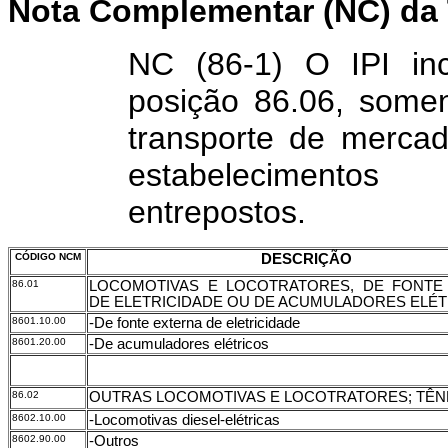
Nota Complementar (NC) da 
NC (86-1) O IPI
in
posição 86.06, some
transporte de mercad
estabelecimento
entrepostos.
CÓDIGO NCM
DESCRIÇÃO
86.01
LOCOMOTIVAS E LOCOTRATORES, DE FONTE
DE ELETRICIDADE OU DE ACUMULADORES ELÉ
8601.10.00
-De fonte externa de eletricidade
8601.20.00
-De acumuladores elétricos
86.02
OUTRAS LOCOMOTIVAS E LOCOTRATORES; TÊ
8602.10.00
-Locomotivas diesel-elétricas
8602.90.00
-Outros