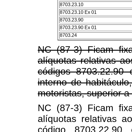
8703.23.10
8703.23.10 Ex 01
8703.23.90
8703.23.90 Ex 01
8703.24
NC (87-3) Ficam fix
alíquotas relativas ao
códigos 8703.22.90 
interno de habitáculo
motoristas, superior a
NC (87-3) Ficam fix
alíquotas relativas a
código 8703.22.9