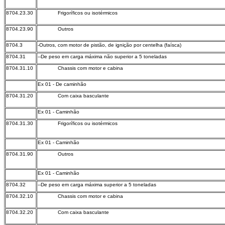
8704.23.30
Frigoríficos ou isotérmicos
8704.23.90
Outros
8704.3
-Outros, com motor de pistão, de ignição por centelha (faísca)
8704.31
--De peso em carga máxima não superior a 5 toneladas
8704.31.10
Chassis com motor e cabina
Ex 01 - De caminhão
8704.31.20
Com caixa basculante
Ex 01 - Caminhão
8704.31.30
Frigoríficos ou isotérmicos
Ex 01 - Caminhão
8704.31.90
Outros
Ex 01 - Caminhão
8704.32
--De peso em carga máxima superior a 5 toneladas
8704.32.10
Chassis com motor e cabina
8704.32.20
Com caixa basculante