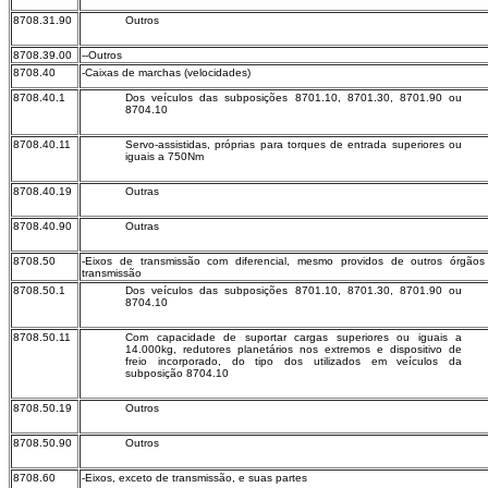
8708.31.90
Outros
8708.39.00
--Outros
8708.40
-Caixas de marchas (velocidades)
8708.40.1
Dos veículos das subposições 8701.10, 8701.30, 8701.90 ou
8704.10
8708.40.11
Servo-assistidas, próprias para torques de entrada superiores ou
iguais a 750Nm
8708.40.19
Outras
8708.40.90
Outras
8708.50
-Eixos de transmissão com diferencial, mesmo providos de outros órgão
transmissão
8708.50.1
Dos veículos das subposições 8701.10, 8701.30, 8701.90 ou
8704.10
8708.50.11
Com capacidade de suportar cargas superiores ou iguais a
14.000kg, redutores planetários nos extremos e dispositivo de
freio incorporado, do tipo dos utilizados em veículos da
subposição 8704.10
8708.50.19
Outros
8708.50.90
Outros
8708.60
-Eixos, exceto de transmissão, e suas partes