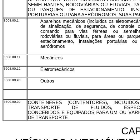
SEMELHANTES, RODOVIÁRIAS OU FLUVIAIS, P
OU PARQUES DE ESTACIONAMENTO, INS
PORTUÁRIAS OU PARA AERÓDROMOS; SUAS PA
8608.00.1
Aparelhos mecânicos (incluídos os eletromecân
de sinalização, de segurança, de controle 
comando para vias férreas ou semelha
rodoviárias ou fluviais, para áreas ou parqu
estacionamento, instalações portuárias ou
aeródromos
8608.00.11
Mecânicos
8608.00.12
Eletromecânicos
8608.00.90
Outros
8609.00.00
CONTEINERES (CONTENTORES), INCLUÍD
TRANSPORTE DE FLUIDOS, ESPECI
CONCEBIDOS E EQUIPADOS PARA UM OU VÁRI
DE TRANSPORTE
CAP