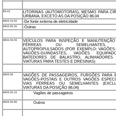
86.03
LITORINAS (AUTOMOTORAS), MESMO PARA CI
URBANA, EXCETO AS DA POSIÇÃO 86.04
8603.10.00
-De fonte externa de eletricidade
8603.90.00
-Outras
8604.00.00
VEÍCULOS PARA INSPEÇÃO E MANUTENÇÃO
FÉRREAS OU SEMELHANTES,
AUTOPROPULSADOS (POR EXEMPLO: VAGÕES-O
VAGÕES-GUINDASTES, VAGÕES EQUIPA
BATEDORES DE BALASTRO, ALINHADORES 
VIATURAS PARA TESTES E DRESINAS)
8605.00
VAGÕES DE PASSAGEIROS, FURGÕES PARA 
VAGÕES-POSTAIS E OUTROS VAGÕES ESPECIA
VIAS FÉRREAS OU SEMELHANTES (EXCL
VIATURAS DA POSIÇÃO 86.04)
8605.00.10
Vagões de passageiros
8605.00.90
Outros