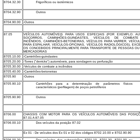
8704.32.30
Frigoríficos ou isotérmicos
8704.32.90
Outros
8704.90.00
-Outros
87.05
VEÍCULOS AUTOMÓVEIS PARA USOS ESPECIAIS (POR EXEMPLO: AU
SOCORROS, CAMINHÕES-GUINDASTES, VEÍCULOS DE COMBAT
INCÊNDIOS, CAMINHÕES-BETONEIRAS, VEÍCULOS PARA VARRER, VEÍCU
PARA ESPALHAR, VEÍCULOS-OFICINAS, VEÍCULOS RADIOLÓGICOS), EXC
OS CONCEBIDOS PRINCIPALMENTE PARA TRANSPORTE DE PESSOAS OU
MERCADORIAS
8705.10.00
-Caminhões-guindastes
8705.20.00
-Torres ("derricks") automóveis, para sondagem ou perfuração
8705.30.00
-Veículos de combate a incêndios
8705.40.00
-Caminhões-betoneiras
8705.90
-Outros
8705.90.10
Caminhões para a determinação de parâmetros físicos
característicos (perfilagem) de poços petrolíferos
8705.90.90
Outros
8706.00
CHASSIS COM MOTOR PARA OS VEÍCULOS AUTOMÓVEIS DAS POSIÇ
87.01 A 87.05
8706.00.10
Dos veículos da posição 87.02
Ex 01 - De veículos dos Ex 01 e 02 dos códigos 8702.10.00 e 8702.90.90
8706.00.20
Dos veículos das subposições 8701.10, 8701.30, 8701.90 ou