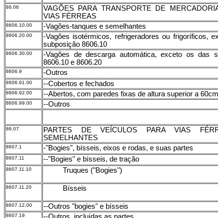
86.06
VAGÕES PARA TRANSPORTE DE MERCADORI
VIAS FÉRREAS
8606.10.00
-Vagões-tanques e semelhantes
8606.20.00
-Vagões isotérmicos, refrigeradores ou frigoríficos, 
subposição 8606.10
8606.30.00
-Vagões de descarga automática, exceto os das s
8606.10 e 8606.20
8606.9
-Outros
8606.91.00
--Cobertos e fechados
8606.92.00
--Abertos, com paredes fixas de altura superior a 60c
8606.99.00
--Outros
86.07
PARTES DE VEÍCULOS PARA VIAS FÉR
SEMELHANTES
8607.1
-"Bogies", bísseis, eixos e rodas, e suas partes
8607.11
--"Bogies" e bísseis, de tração
8607.11.10
Truques ("Bogies")
8607.11.20
Bísseis
8607.12.00
--Outros "bogies" e bísseis
8607.19
--Outros, incluídas as partes