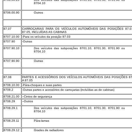
8704.10
8706.00.90
Outros
87.07
CARROÇARIAS PARA OS VEÍCULOS AUTOMÓVEIS DAS POSIÇÕES 87.0
87.05, INCLUÍDAS AS CABINAS
8707.10.00
-Para os veículos da posição 87.03
8707.90
-Outras
8707.90.10
Dos veículos das subposições 8701.10, 8701.30, 8701.90 ou
8704.10
8707.90.90
Outras
87.08
PARTES E ACESSÓRIOS DOS VEÍCULOS AUTOMÓVEIS DAS POSIÇÕES 87
A 87.05
8708.10.00
-Pára-choques e suas partes
8708.2
-Outras partes e acessórios de carroçarias (incluídas as de cabinas)
8708.21.00
--Cintos de segurança
8708.29
--Outros
8708.29.1
Dos veículos das subposições 8701.10, 8701.30, 8701.90 ou
8704.10
8708.29.11
Pára-lamas
8708.29.12
Grades de radiadores