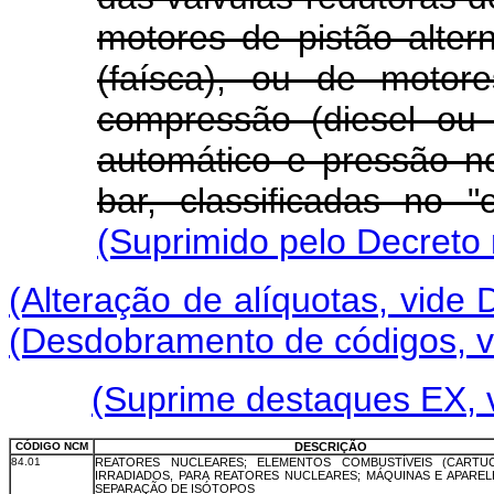
motores de pistão altern
(faísca), ou de motor
compressão (diesel ou s
automático e pressão n
bar, classificadas no 
(Suprimido pelo Decreto 
(Alteração de alíquotas, vide 
(Desdobramento de códigos, vi
(Suprime destaques EX, v
CÓDIGO NCM
DESCRIÇÃO
84.01
REATORES NUCLEARES; ELEMENTOS COMBUSTÍVEIS (CARTU
IRRADIADOS, PARA REATORES NUCLEARES; MÁQUINAS E APAREL
SEPARAÇÃO DE ISÓTOPOS