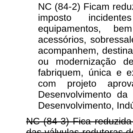
NC (84-2) Ficam reduz
imposto inciden
equipamentos, be
acessórios, sobressa
acompanhem, destinad
ou modernização de 
fabriquem, única e ex
com projeto aprov
Desenvolvimento da 
Desenvolvimento, Indú
NC (84-3) Fica reduzida
das válvulas redutoras 