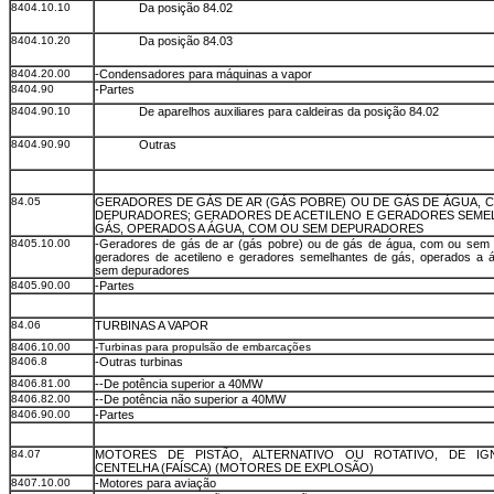
8404.10.10
Da posição 84.02
8404.10.20
Da posição 84.03
8404.20.00
-Condensadores para máquinas a vapor
8404.90
-Partes
8404.90.10
De aparelhos auxiliares para caldeiras da posição 84.02
8404.90.90
Outras
84.05
GERADORES DE GÁS DE AR (GÁS POBRE) OU DE GÁS DE ÁGUA, 
DEPURADORES; GERADORES DE ACETILENO E GERADORES SEME
GÁS, OPERADOS A ÁGUA, COM OU SEM DEPURADORES
8405.10.00
-Geradores de gás de ar (gás pobre) ou de gás de água, com ou sem 
geradores de acetileno e geradores semelhantes de gás, operados a 
sem depuradores
8405.90.00
-Partes
84.06
TURBINAS A VAPOR
8406.10.00
-Turbinas para propulsão de embarcações
8406.8
-Outras turbinas
8406.81.00
--De potência superior a 40MW
8406.82.00
--De potência não superior a 40MW
8406.90.00
-Partes
84.07
MOTORES DE PISTÃO, ALTERNATIVO OU ROTATIVO, DE IG
CENTELHA (FAÍSCA) (MOTORES DE EXPLOSÃO)
8407.10.00
-Motores para aviação