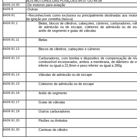
AOS MOTORES DAS POSIÇÕES 84.07 OU 84.08
8409.10.00
-De motores para aviação
8409.9
-Outras
8409.91
--Reconhecíveis como exclusiva ou principalmente destinadas aos motor
de ignição por centelha (faísca)
8409.91.1
Bielas, blocos de cilindros, cabeçotes, cárteres, carburadores, vá
de admissão ou de escape, coletores de admissão ou de es
anéis de segmento e guias de válvulas
8409.91.11
Bielas
8409.91.12
Blocos de cilindros, cabeçotes e cárteres
8409.91.13
Carburadores, com bomba e dispositivo de compensação de nív
combustível incorporados, ambos a membrana, de diâmetro de ve
inferior ou igual a 22,8mm e peso inferior ou igual a 280g
8409.91.14
Válvulas de admissão ou de escape
8409.91.15
Coletores de admissão ou de escape
8409.91.16
Anéis de segmento
8409.91.17
Guias de válvulas
8409.91.18
Outros carburadores
8409.91.20
Pistões ou êmbolos
8409.91.30
Camisas de cilindro