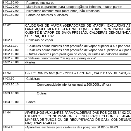
8401.10.00
-Reatores nucleares
8401.20.00
-Máquinas e aparelhos para a separação de isótopos, e suas partes
8401.30.00
-Elementos combustíveis (cartuchos) não irradiados
8401.40.00
-Partes de reatores nucleares
84.02
CALDEIRAS DE VAPOR (GERADORES DE VAPOR), EXCLUÍDAS AS
PARA AQUECIMENTO CENTRAL CONCEBIDAS PARA PRODUÇÃ
QUENTE E VAPOR DE BAIXA PRESSÃO; CALDEIRAS DENOMINADA
SUPERAQUECIDA"
8402.1
-Caldeiras de vapor
8402.11.00
--Caldeiras aquatubulares com produção de vapor superior a 45t por hora
8402.12.00
--Caldeiras aquatubulares com produção de vapor não superior a 45t por 
8402.19.00
--Outras caldeiras para produção de vapor, incluídas as caldeiras mistas
8402.20.00
-Caldeiras denominadas "de água superaquecida"
8402.90.00
-Partes
84.03
CALDEIRAS PARA AQUECIMENTO CENTRAL, EXCETO AS DA POSIÇÃO
8403.10
-Caldeiras
8403.10.10
Com capacidade inferior ou igual a 200.000kcal/hora
8403.10.90
Outras
8403.90.00
-Partes
84.04
APARELHOS AUXILIARES PARA CALDEIRAS DAS POSIÇÕES 84.02 OU
EXEMPLO: ECONOMIZADORES, SUPERAQUECEDORES, APA
LIMPEZA DE TUBOS OU DE RECUPERACAO DE GÁS); CONDENSA
MÁQUINAS A VAPOR
8404.10
-Aparelhos auxiliares para caldeiras das posições 84.02 ou 84.03