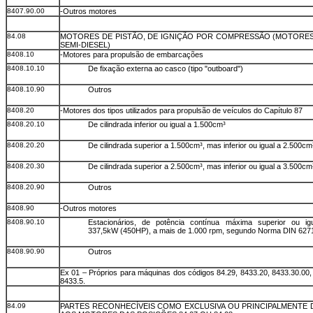
8407.90.00
-Outros motores
84.08
MOTORES DE PISTÃO, DE IGNIÇÃO POR COMPRESSÃO (MOTORES
SEMI-DIESEL)
8408.10
-Motores para propulsão de embarcações
8408.10.10
De fixação externa ao casco (tipo "outboard")
8408.10.90
Outros
8408.20
-Motores dos tipos utilizados para propulsão de veículos do Capítulo 87
8408.20.10
De cilindrada inferior ou igual a 1.500cm³
8408.20.20
De cilindrada superior a 1.500cm³, mas inferior ou igual a 2.500cm
8408.20.30
De cilindrada superior a 2.500cm³, mas inferior ou igual a 3.500cm
8408.20.90
Outros
8408.90
-Outros motores
8408.90.10
Estacionários, de potência contínua máxima superior ou ig
337,5kW (450HP), a mais de 1.000 rpm, segundo Norma DIN 6271
8408.90.90
Outros
Ex 01 – Próprios para máquinas dos códigos 84.29, 8433.20, 8433.30.00,
8433.5.
84.09
PARTES RECONHECÍVEIS COMO EXCLUSIVA OU PRINCIPALMENTE 