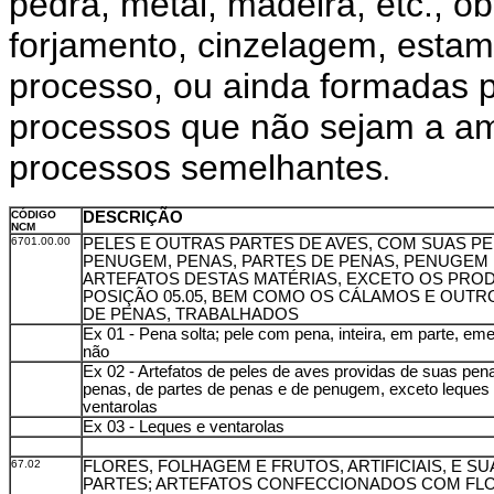
pedra, metal, madeira, etc., 
forjamento, cinzelagem, esta
processo, ou ainda formadas p
processos que não sejam a am
processos semelhantes
.
CÓDIGO
DESCRIÇÃO
NCM
6701.00.00
PELES E OUTRAS PARTES DE AVES, COM SUAS P
PENUGEM, PENAS, PARTES DE PENAS, PENUGEM 
ARTEFATOS DESTAS MATÉRIAS, EXCETO OS PRO
POSIÇÃO 05.05, BEM COMO OS CÁLAMOS E OUT
DE PENAS, TRABALHADOS
Ex 01 - Pena solta; pele com pena, inteira, em parte, e
não
Ex 02 - Artefatos de peles de aves providas de suas pen
penas, de partes de penas e de penugem, exceto leques
ventarolas
Ex 03 - Leques e ventarolas
67.02
FLORES, FOLHAGEM E FRUTOS, ARTIFICIAIS, E SU
PARTES; ARTEFATOS CONFECCIONADOS COM FL