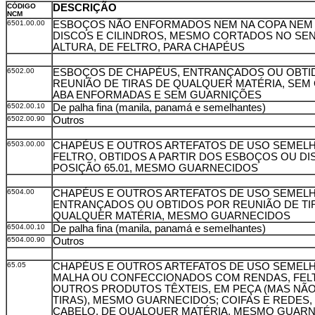
CÓDIGO
DESCRIÇÃO
NCM
6501.00.00
ESBOÇOS NÃO ENFORMADOS NEM NA COPA NEM 
DISCOS E CILINDROS, MESMO CORTADOS NO SEN
ALTURA, DE FELTRO, PARA CHAPÉUS
6502.00
ESBOÇOS DE CHAPÉUS, ENTRANÇADOS OU OBTI
REUNIÃO DE TIRAS DE QUALQUER MATÉRIA, SEM
ABA ENFORMADAS E SEM GUARNIÇÕES
6502.00.10
De palha fina (manila, panamá e semelhantes)
6502.00.90
Outros
6503.00.00
CHAPÉUS E OUTROS ARTEFATOS DE USO SEMELH
FELTRO, OBTIDOS A PARTIR DOS ESBOÇOS OU DI
POSIÇÃO 65.01, MESMO GUARNECIDOS
6504.00
CHAPÉUS E OUTROS ARTEFATOS DE USO SEMELH
ENTRANÇADOS OU OBTIDOS POR REUNIÃO DE TIR
QUALQUER MATÉRIA, MESMO GUARNECIDOS
6504.00.10
De palha fina (manila, panamá e semelhantes)
6504.00.90
Outros
65.05
CHAPÉUS E OUTROS ARTEFATOS DE USO SEMELH
MALHA OU CONFECCIONADOS COM RENDAS, FEL
OUTROS PRODUTOS TÊXTEIS, EM PEÇA (MAS NÃ
TIRAS), MESMO GUARNECIDOS; COIFAS E REDES,
CABELO, DE QUALQUER MATÉRIA, MESMO GUAR