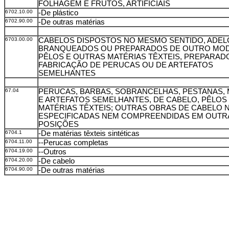
FOLHAGEM E FRUTOS, ARTIFICIAIS
6702.10.00
-De plástico
6702.90.00
-De outras matérias
6703.00.00
CABELOS DISPOSTOS NO MESMO SENTIDO, ADE
BRANQUEADOS OU PREPARADOS DE OUTRO MODO
PÊLOS E OUTRAS MATÉRIAS TÊXTEIS, PREPARADO
FABRICAÇÃO DE PERUCAS OU DE ARTEFATOS
SEMELHANTES
67.04
PERUCAS, BARBAS, SOBRANCELHAS, PESTANAS,
E ARTEFATOS SEMELHANTES, DE CABELO, PÊLOS
MATÉRIAS TÊXTEIS; OUTRAS OBRAS DE CABELO 
ESPECIFICADAS NEM COMPREENDIDAS EM OUTR
POSIÇÕES
6704.1
-De matérias têxteis sintéticas
6704.11.00
--Perucas completas
6704.19.00
--Outros
6704.20.00
-De cabelo
6704.90.00
-De outras matérias