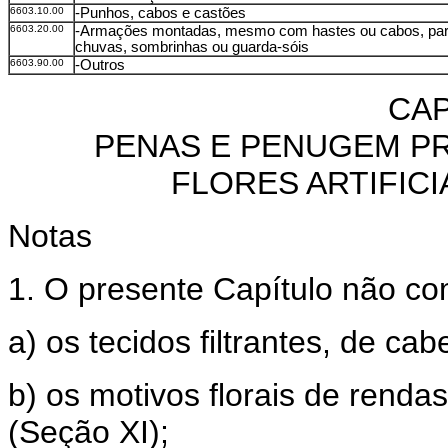
6603.10.00
-Punhos, cabos e castões
6603.20.00
-Armações montadas, mesmo com hastes ou cabos, par
chuvas, sombrinhas ou guarda-sóis
6603.90.00
-Outros
CAP
PENAS E PENUGEM PR
FLORES ARTIFICI
Notas
1. O presente Capítulo não c
a) os tecidos filtrantes, de cab
b) os motivos florais de renda
(Seção XI);