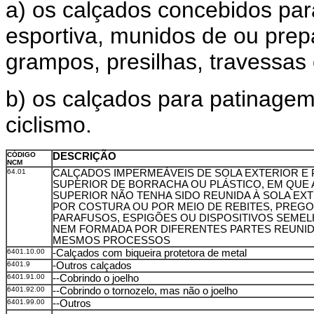
a) os calçados concebidos par
esportiva, munidos de ou prep
grampos, presilhas, travessas 
b) os calçados para patinagem,
ciclismo.
CÓDIGO
DESCRIÇÃO
NCM
64.01
CALÇADOS IMPERMEÁVEIS DE SOLA EXTERIOR E 
SUPERIOR DE BORRACHA OU PLÁSTICO, EM QUE 
SUPERIOR NÃO TENHA SIDO REUNIDA À SOLA EX
POR COSTURA OU POR MEIO DE REBITES, PREGO
PARAFUSOS, ESPIGÕES OU DISPOSITIVOS SEMEL
NEM FORMADA POR DIFERENTES PARTES REUNI
MESMOS PROCESSOS
6401.10.00
-Calçados com biqueira protetora de metal
6401.9
-Outros calçados
6401.91.00
--Cobrindo o joelho
6401.92.00
--Cobrindo o tornozelo, mas não o joelho
6401.99.00
--Outros