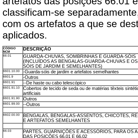
artefatos das posições 66.01 e
classificam-se separadament
com os artefatos a que se des
aplicados.
CÓDIGO
DESCRIÇÃO
NCM
66.01
GUARDA-CHUVAS, SOMBRINHAS E GUARDA-SÓIS
(INCLUÍDOS AS BENGALAS-GUARDA-CHUVAS E O
SÓIS DE JARDIM E SEMELHANTES)
6601.10.00
-Guarda-sóis de jardim e artefatos semelhantes
6601.9
-Outros
6601.91
--De haste ou cabo telescópico
6601.91.10
Cobertos de tecido de seda ou de matérias têxteis sintét
artificiais
6601.91.90
Outros
6601.99.00
--Outros
6602.00.00
BENGALAS, BENGALAS-ASSENTOS, CHICOTES, R
E ARTEFATOS SEMELHANTES
66.03
PARTES, GUARNIÇÕES E ACESSÓRIOS, PARA OS 
DAS POSIÇÕES 66.01 E 66.02