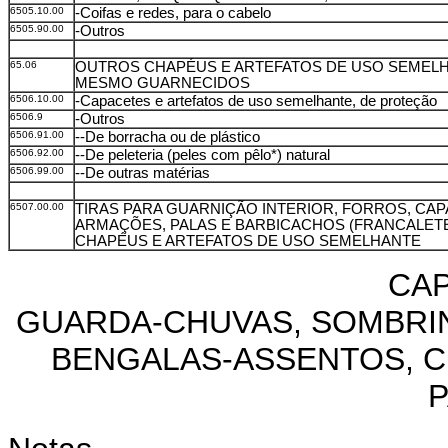
6505.10.00
-Coifas e redes, para o cabelo
6505.90.00
-Outros
65.06
OUTROS CHAPÉUS E ARTEFATOS DE USO SEMELH
MESMO GUARNECIDOS
6506.10.00
-Capacetes e artefatos de uso semelhante, de proteção
6506.9
-Outros
6506.91.00
--De borracha ou de plástico
6506.92.00
--De peleteria (peles com pêlo*) natural
6506.99.00
--De outras matérias
6507.00.00
TIRAS PARA GUARNIÇÃO INTERIOR, FORROS, CAP
ARMAÇÕES, PALAS E BARBICACHOS (FRANCALETE
CHAPÉUS E ARTEFATOS DE USO SEMELHANTE
CAP
GUARDA-CHUVAS, SOMBRIN
BENGALAS-ASSENTOS, C