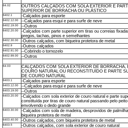
64.02
OUTROS CALÇADOS COM SOLA EXTERIOR E PAR
SUPERIOR DE BORRACHA OU PLÁSTICO
6402.1
-Calçados para esporte
6402.12.00
--Calçados para esqui e para surfe de neve
6402.19.00
--Outros
6402.20.00
-Calçados com parte superior em tiras ou correias fixada
pregos, tachas, pinos e semelhantes
6402.30.00
-Outros calçados, com biqueira protetora de metal
6402.9
-Outros calçados
6402.91.00
--Cobrindo o tornozelo
6402.99.00
--Outros
64.03
CALÇADOS COM SOLA EXTERIOR DE BORRACHA, 
COURO NATURAL OU RECONSTITUÍDO E PARTE S
DE COURO NATURAL
6403.1
-Calçados para esporte
6403.12.00
--Calçados para esqui e para surfe de neve
6403.19.00
--Outros
6403.20.00
-Calçados com sola exterior de couro natural e parte supe
constituída por tiras de couro natural passando pelo peito
envolvendo o dedo grande
6403.30.00
-Calçados com sola de madeira, desprovidos de palmilha
biqueira protetora de metal
6403.40.00
-Outros calçados, com biqueira protetora de metal
6403.5
-Outros calçados, com sola exterior de couro natural