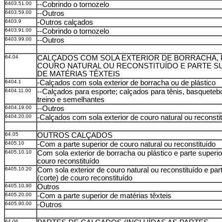
6403.51.00
--Cobrindo o tornozelo
6403.59.00
--Outros
6403.9
-Outros calçados
6403.91.00
--Cobrindo o tornozelo
6403.99.00
--Outros
64.04
CALÇADOS COM SOLA EXTERIOR DE BORRACHA, 
COURO NATURAL OU RECONSTITUÍDO E PARTE S
DE MATÉRIAS TÊXTEIS
6404.1
-Calçados com sola exterior de borracha ou de plástico
6404.11.00
--Calçados para esporte; calçados para tênis, basquetebol
treino e semelhantes
6404.19.00
--Outros
6404.20.00
-Calçados com sola exterior de couro natural ou reconsti
64.05
OUTROS CALÇADOS
6405.10
-Com a parte superior de couro natural ou reconstituído
6405.10.10
Com sola exterior de borracha ou plástico e parte superio
couro reconstituído
6405.10.20
Com sola exterior de couro natural ou reconstituído e par
(corte) de couro reconstituído
6405.10.90
Outros
6405.20.00
-Com a parte superior de matérias têxteis
6405.90.00
-Outros
64.06