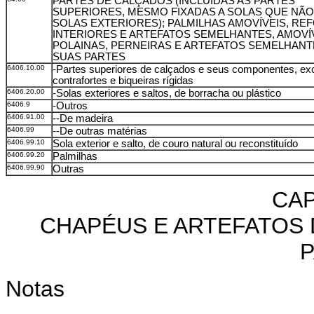
PARTES DE CALÇADOS (INCLUÍDAS AS PARTES
SUPERIORES, MESMO FIXADAS A SOLAS QUE NÃ
SOLAS EXTERIORES); PALMILHAS AMOVÍVEIS, R
INTERIORES E ARTEFATOS SEMELHANTES, AMOVÍV
POLAINAS, PERNEIRAS E ARTEFATOS SEMELHANT
SUAS PARTES
6406.10.00
-Partes superiores de calçados e seus componentes, ex
contrafortes e biqueiras rígidas
6406.20.00
-Solas exteriores e saltos, de borracha ou plástico
6406.9
-Outros
6406.91.00
--De madeira
6406.99
--De outras matérias
6406.99.10
Sola exterior e salto, de couro natural ou reconstituído
6406.99.20
Palmilhas
6406.99.90
Outras
CAP
CHAPÉUS E ARTEFATOS 
Notas