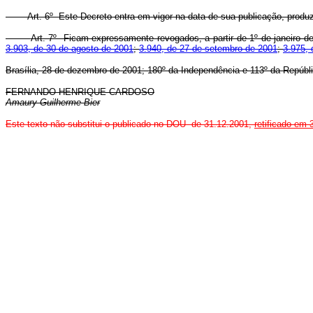
Art. 6º Este Decreto entra em vigor na data de sua publicação, produzi
Art. 7º Ficam expressamente revogados, a partir de 1º de janeiro d
3.903, de 30 de agosto de 2001
;
3.940, de 27 de setembro de 2001
;
3.975, 
Brasília, 28 de dezembro de 2001; 180º da Independência e 113º da Repúbli
FERNANDO HENRIQUE CARDOSO
Amaury Guilherme Bier
Este texto não substitui o publicado no DOU de 31.12.2001,
retificado em 