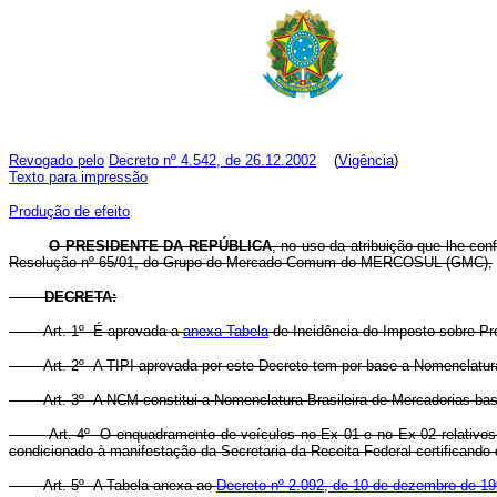
Revogado pelo
Decreto nº 4.542, de 26.12.2002
(
Vigência
)
Texto para impressão
Produção de efeito
O PRESIDENTE DA REPÚBLICA
, no uso da atribuição que lhe conf
Resolução nº 65/01, do Grupo do Mercado Comum do MERCOSUL (GMC),
DECRETA:
Art. 1º É aprovada a
anexa Tabela
de Incidência do Imposto sobre Pro
Art. 2º A TIPI aprovada por este Decreto tem por base a Nomenc
Art. 3º A NCM constitui a Nomenclatura Brasileira de Mercadorias b
Art. 4º O enquadramento de veículos no Ex 01 e no Ex 02 relativos
condicionado à manifestação da Secretaria da Receita Federal certificando 
Art. 5º A Tabela anexa ao
Decreto nº 2.092, de 10 de dezembro de 1