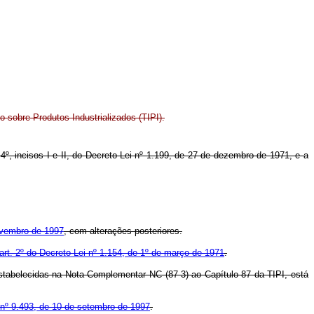
 sobre Produtos Industrializados (TIPI).
. 4º, incisos I e II, do Decreto-Lei nº 1.199, de 27 de dezembro de 1971, e a
ovembro de 1997
, com alterações posteriores.
art. 2º do Decreto-Lei nº 1.154, de 1º de março de 1971
.
tabelecidas na Nota Complementar NC (87-3) ao Capítulo 87 da TIPI, está
i nº 9.493, de 10 de setembro de 1997
.