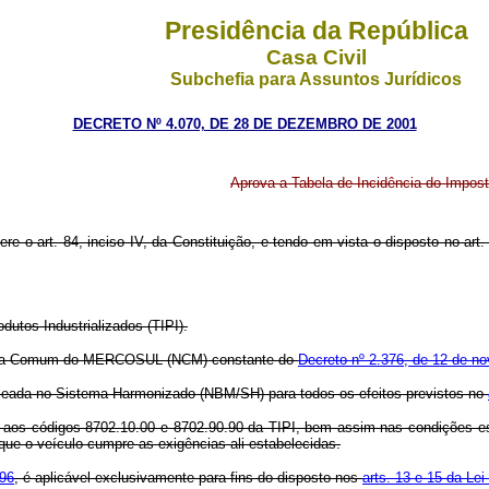
Presidência da República
Casa Civil
Subchefia para Assuntos Jurídicos
DECRETO Nº 4.070, DE 28 DE DEZEMBRO DE 2001
Aprova a Tabela de Incidência do Imposto
ere o art. 84, inciso IV, da Constituição, e tendo em vista o disposto no art
dutos Industrializados (TIPI).
latura Comum do MERCOSUL (NCM) constante do
Decreto nº 2.376, de 12 de n
aseada no Sistema Harmonizado (NBM/SH) para todos os efeitos previstos no
 aos códigos 8702.10.00 e 8702.90.90 da TIPI, bem assim nas condições es
que o veículo cumpre as exigências ali estabelecidas.
996
, é aplicável exclusivamente para fins do disposto nos
arts. 13 e 15 da Le