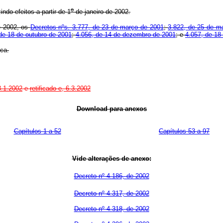
o
ndo efeitos a partir de 1
de janeiro de 2002.
e 2002, os
Decretos nºs. 3.777, de 23 de março de 2001
;
3.822, de 25 de m
de 18 de outubro de 2001
;
4.056, de 14 de dezembro de 2001
; e
4.057, de 18
ca.
3.1.2002
e
retificado e, 6.3.2002
Download para anexos
Capítulos 1 a 52
Capítulos 53 a 97
Vide alterações de anexo:
Decreto nº 4.186, de 2002
Decreto nº 4.317, de 2002
Decreto nº 4.318, de 2002