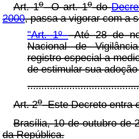
o
o
Art. 1
O art. 1
do
Decre
2000
, passa a vigorar com a 
"Art. 1º
Até 28 de no
Nacional de Vigilânci
registro especial a med
de estimular sua adoção
......................................
o
Art. 2
Este Decreto entra e
Brasília, 10 de outubro de 
da República.