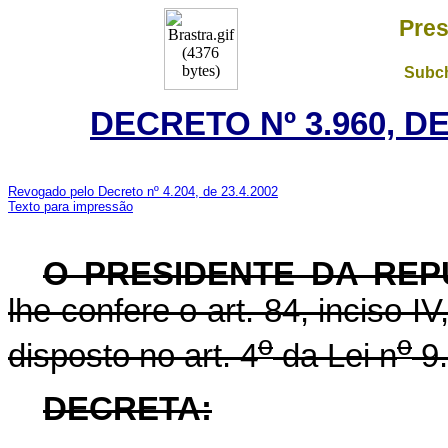
Pres
Subch
DECRETO Nº 3.960, D
Revogado pelo Decreto nº 4.204, de 23.4.2002
Texto para impressão
O PRESIDENTE DA REP
lhe confere o art. 84, inciso I
o
o
disposto no art. 4
da Lei n
9.
DECRETA: