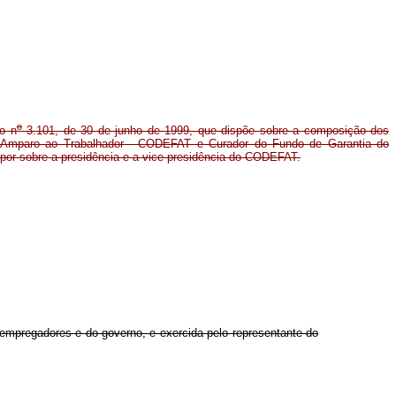
o
o n
3.101, de 30 de junho de 1999, que dispõe sobre a composição dos
e Amparo ao Trabalhador - CODEFAT e Curador do Fundo de Garantia do
or sobre a presidência e a vice-presidência do CODEFAT.
 empregadores e do governo, e exercida pelo representante do