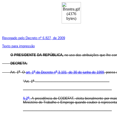
Revogado pelo Decreto nº 6.827, de 2009
Texto para impressão
O PRESIDENTE DA REPÚBLICA,
no uso das atribuições que lhe conf
DECRETA:
o
o
o
Art. 1
O
art. 1
do Decreto n
3.101, de 30 de junho de 1999
, passa 
o
"Art. 1
.......................................................................
.....................................................................................
o
§ 2
A presidência do CODEFAT, eleita bienalmente por maior
Ministério do Trabalho e Emprego quando couber à represent
.....................................................................................