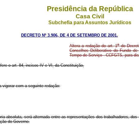
Presidência da República
Casa Civil
Subchefia para Assuntos Jurídicos
DECRETO Nº 3.906, DE 4 DE SETEMBRO DE 2001.
o
Altera a redação do art. 1
do Decret
Conselhos Deliberativo do Fundo d
Tempo de Serviço - CCFGTS, para disp
ere o art. 84, incisos IV e VI, da Constituição,
a vigorar com a seguinte redação:
ia absoluta, será alternada entre as representações dos trabalhadores, dos
ação do Governo.