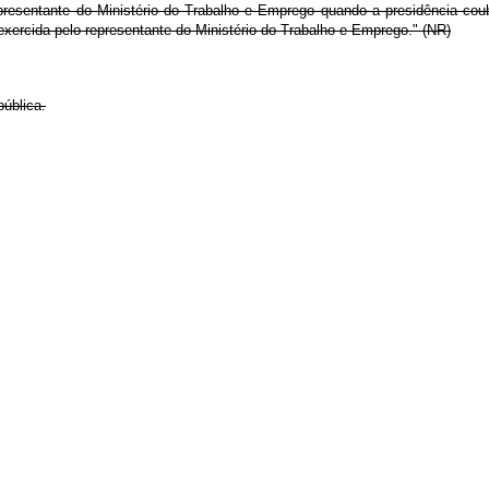
esentante do Ministério do Trabalho e Emprego quando a presidência cou
exercida pelo representante do Ministério do Trabalho e Emprego." (NR)
ública.