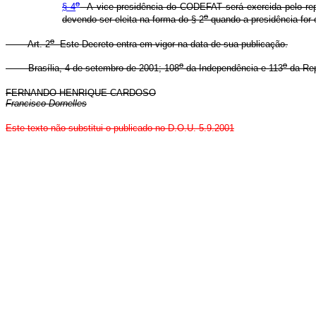
o
§ 4
A vice-presidência do CODEFAT será exercida pelo repr
o
devendo ser eleita na forma do § 2
quando a presidência for 
o
Art. 2
Este Decreto entra em vigor na data de sua publicação.
o
o
Brasília, 4 de setembro de 2001; 108
da Independência e 113
da Rep
FERNANDO HENRIQUE CARDOSO
Francisco Dornelles
Este texto não substitui o publicado no D.O.U. 5.9.2001