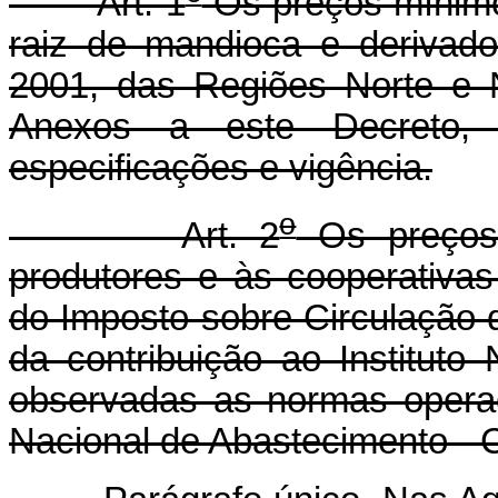
Art. 1
Os preços mínimos
raiz de mandioca e derivad
2001, das Regiões Norte e 
Anexos a este Decreto, 
especificações e vigência.
o
Art. 2
Os preços 
produtores e às cooperativas 
do Imposto sobre Circulação 
da contribuição ao Instituto
observadas as normas opera
Nacional de Abastecimento -