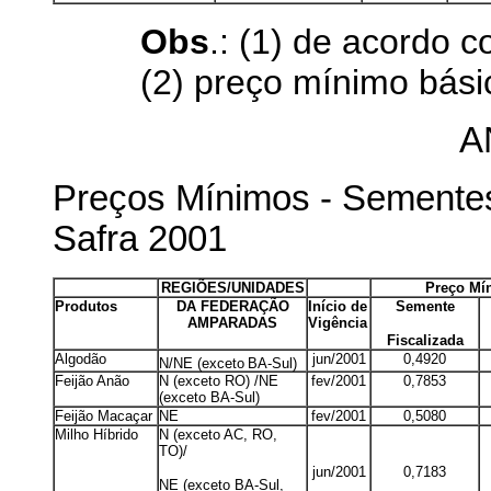
Obs
.: (1) de acordo
(2) preço mínimo bási
A
Preços Mínimos - Sementes
Safra 2001
m
REGIÕES/UNIDADES
m
Preço Mí
Produtos
DA FEDERAÇÃO
Início de
Semente
AMPARADAS
Vigência
Fiscalizada
Algodão
jun/2001
0,4920
N/NE (exceto
BA-Sul)
Feijão Anão
N (exceto RO) /NE
fev/2001
0,7853
(exceto BA-Sul)
Feijão Macaçar
NE
fev/2001
0,5080
Milho Híbrido
N (exceto AC, RO,
TO)/
jun/2001
0,7183
NE (exceto BA-Sul,