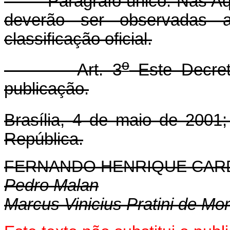
Parágrafo único. Nas Aqui
deverão ser observadas a
classificação oficial.
o
Art. 3
Este Decret
publicação.
Brasília, 4 de maio de 2001
República.
FERNANDO HENRIQUE CA
Pedro Malan
Marcus Vinicius Pratini de Mo