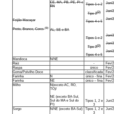
CE, MA, PB, PE, PI e
Jan/
Tipos 1 e 2
m
RN
Jan/
(2)
m
Tipo 3
m
Jan/
Feijão Macaçar
Tipos 4 e 5
m
(1)
Preto, Branco, Cores
AL, SE e BA
Jan/
m
Tipos 1 e 2
Jan/
m
(2)
Tipo 3
Jan/
Tipos 4 e 5
Mandioca
N/NE
m
m
Raiz
m
-
Fev/
Raspa
m
único
Fev/
Goma/Polvilho Doce
m
classificada
Fev/
Farinha
N
único - fina
Fev/
Farinha
NE
único – fina
Fev/
Milho
N(exceto AC, RO,
m
m
TO)/
m
m
NE (exceto BA-Sul,
Sul do MA e Sul do
Tipos 1, 2 e
Jun/
PI)
3
Sorgo
N/NE (exceto BA-Sul)
Tipos 1, 2 e
Jun/
3