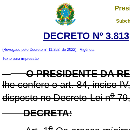
Pres
Subch
DECRETO Nº 3.813,
(Revogado pelo Decreto nº 11.252, de 2022)
Vigência
Texto para impressão
O PRESIDENTE DA R
lhe confere o art. 84, inciso I
o
disposto no Decreto-Lei n
79,
DECRETA:
o