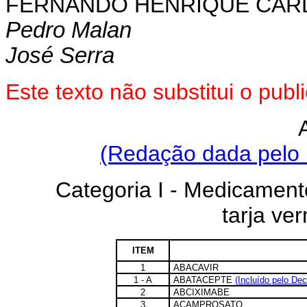
FERNANDO HENRIQUE CA
Pedro Malan
José Serra
Este texto não substitui o pub
(Redação dada pelo 
Categoria I - Medicamen
tarja ve
ITEM
1
ABACAVIR
1 - A
ABATACEPTE
(Incluído pelo Dec
2
ABCIXIMABE
3
ACAMPROSATO