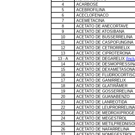
4
ACARBOSE
5
ACEBROFILINA
6
ACECLOFENACO
7
ACEMETACINA
8
ACETATO DE ANECORTAVE
9
ACETATO DE ATOSIBANA
10
ACETATO DE BUSSERRELINA
11
ACETATO DE CASPOFUNGINA
12
ACETATO DE CETRORRELIX
13
ACETATO DE CIPROTERONA
13 - A
ACETATO DE DEGARELIX
(Incl
14
ACETATO DE DESMOPRESSIN
15
ACETATO DE DEXAMETASONA
16
ACETATO DE FLUDROCORTIS
17
ACETATO DE GANIRRELIX
18
ACETATO DE GLATIRÂMER
19
ACETATO DE GOSSERRELINA
20
ACETATO DE GUANABENZO
21
ACETATO DE LANREOTIDA
22
ACETATO DE LEUPRORRELINA
23
ACETATO DE MEDROXIPROG
24
ACETATO DE MEGESTROL
25
ACETATO DE METILPREDNIS
26
ACETATO DE NAFARRELINA
27
ACETATO DE NOMEGESTROL