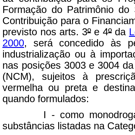
Formação do Patrimônio do 
Contribuição para o Financiam
previsto nos arts. 3
º
e 4
º
da
L
2000
, será concedido às p
industrialização ou à import
nas posições 3003 e 3004 d
(NCM), sujeitos à prescriçã
vermelha ou preta e destin
quando formulados:
I - como monodrogas,
substâncias listadas na Categ