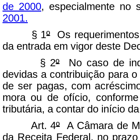
de 2000
, especialmente no s
2001.
§ 1
º
Os requerimentos p
da entrada em vigor deste Dec
§ 2
º
No caso de inde
devidas a contribuição para 
de ser pagas, com acréscimo
mora ou de ofício, conforme
tributária, a contar do início d
Art. 4
º
A Câmara de Med
da Receita Federal, no prazo