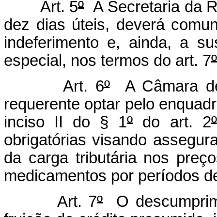
Art. 5
º
A Secretaria da R
dez dias úteis, deverá com
indeferimento e, ainda, a 
especial, nos termos do art. 7
º
Art. 6
º
A Câmara de 
requerente optar pelo enquadr
inciso II do § 1
º
do art. 2
º
obrigatórias visando assegur
da carga tributária nos pre
medicamentos por períodos d
Art. 7
º
O descumprime