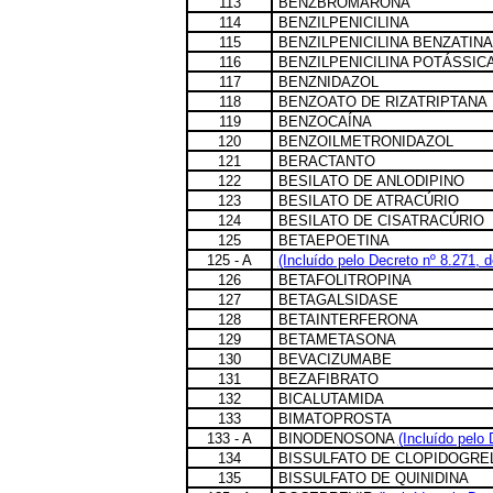
113
BENZBROMARONA
114
BENZILPENICILINA
115
BENZILPENICILINA BENZATINA
116
BENZILPENICILINA POTÁSSIC
117
BENZNIDAZOL
118
BENZOATO DE RIZATRIPTANA
119
BENZOCAÍNA
120
BENZOILMETRONIDAZOL
121
BERACTANTO
122
BESILATO DE ANLODIPINO
123
BESILATO DE ATRACÚRIO
124
BESILATO DE CISATRACÚRIO
125
BETAEPOETINA
125 - A
(Incluído pelo Decreto nº 8.271, 
126
BETAFOLITROPINA
127
BETAGALSIDASE
128
BETAINTERFERONA
129
BETAMETASONA
130
BEVACIZUMABE
131
BEZAFIBRATO
132
BICALUTAMIDA
133
BIMATOPROSTA
133 - A
BINODENOSONA
(Incluído pelo
134
BISSULFATO DE CLOPIDOGRE
135
BISSULFATO DE QUINIDINA