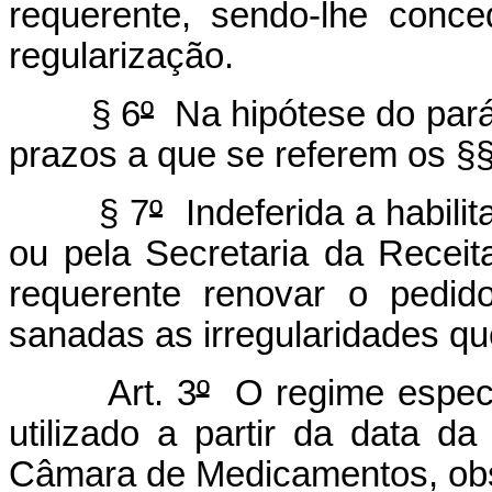
requerente, sendo-lhe conce
regularização.
§ 6
º
Na hipótese do parág
prazos a que se referem os §§
§ 7
º
Indeferida a habil
ou pela Secretaria da Receit
requerente renovar o pedi
sanadas as irregularidades qu
Art. 3
º
O regime especia
utilizado a partir da data d
Câmara de Medicamentos, obs