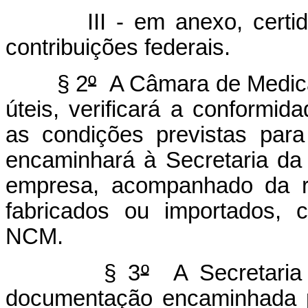
III - em anexo, certidão 
contribuições federais.
§ 2
º
A Câmara de Medicam
úteis, verificará a conformi
as condições previstas para
encaminhará à Secretaria da
empresa, acompanhado da r
fabricados ou importados, 
NCM.
§ 3
º
A Secretaria 
documentação encaminhada 