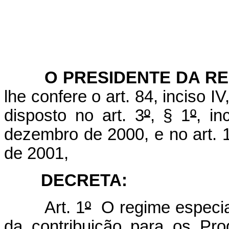
O PRESIDENTE DA RE
lhe confere o art. 84, inciso I
disposto no art. 3
º
, § 1
º
, in
dezembro de 2000, e no art. 
de 2001,
DECRETA:
Art. 1
º
O regime especial
da contribuição para os Pr