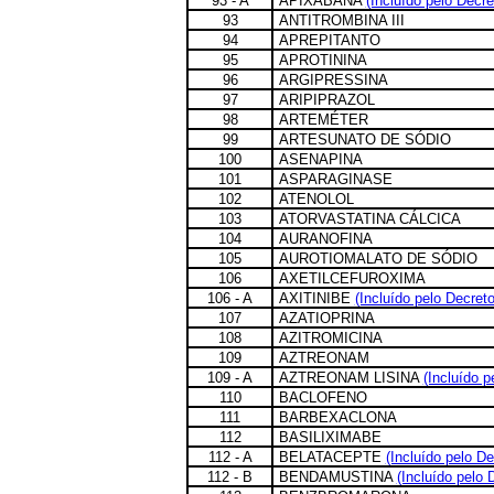
93 - A
APIXABANA
(Incluído pelo Decre
93
ANTITROMBINA III
94
APREPITANTO
95
APROTININA
96
ARGIPRESSINA
97
ARIPIPRAZOL
98
ARTEMÉTER
99
ARTESUNATO DE SÓDIO
100
ASENAPINA
101
ASPARAGINASE
102
ATENOLOL
103
ATORVASTATINA CÁLCICA
104
AURANOFINA
105
AUROTIOMALATO DE SÓDIO
106
AXETILCEFUROXIMA
106 - A
AXITINIBE
(Incluído pelo Decret
107
AZATIOPRINA
108
AZITROMICINA
109
AZTREONAM
109 - A
AZTREONAM LISINA
(Incluído p
110
BACLOFENO
111
BARBEXACLONA
112
BASILIXIMABE
112 - A
BELATACEPTE
(Incluído pelo De
112 - B
BENDAMUSTINA
(Incluído pelo 