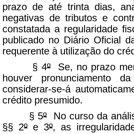
prazo de até trinta dias, an
negativas de tributos e cont
constatada a regularidade fi
publicado no Diário Oficial 
requerente à utilização do cré
§ 4
º
Se, no prazo menc
houver pronunciamento da 
considerar-se-á automaticam
crédito presumido.
§ 5
º
No curso da anális
§§ 2
º
e 3
º
, as irregularid