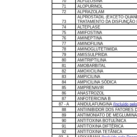
70
ALFUZOSINA
71
ALOPURINOL
72
ALPRAZOLAM
ALPROSTADIL (EXCETO QUAN
73
TRATAMENTO DA DISFUNÇÃO 
74
ALTEPLASE
75
AMIFOSTINA
76
AMINEPTINA
77
AMINOFILINA
78
AMINOGLUTETIMIDA
79
AMISSULPRIDA
80
AMITRIPTILINA
81
AMOBARBITAL
82
AMOXICILINA
83
AMPICILINA
84
AMPICILINA SÓDICA
85
AMPRENAVIR
86
ANASTROZOL
87
ANFOTERICINA B
87 - A
ANIDULAFUNGINA
(Incluído pel
88
ANTIINIBIDOR DOS FATORES D
89
ANTIMONIATO DE MEGLUMINA
90
ANTITOXINA BOTULÍNICA
91
ANTITOXINA DIFTÉRICA
92
ANTITOXINA TETÂNICA