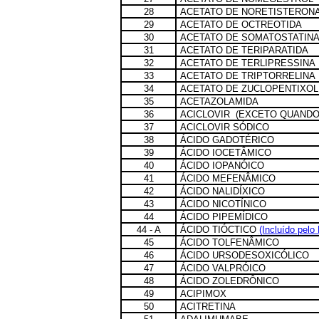
28
ACETATO DE NORETISTERON
29
ACETATO DE OCTREOTIDA
30
ACETATO DE SOMATOSTATIN
31
ACETATO DE TERIPARATIDA
32
ACETATO DE TERLIPRESSINA
33
ACETATO DE TRIPTORRELINA
34
ACETATO DE ZUCLOPENTIXOL
35
ACETAZOLAMIDA
36
ACICLOVIR (EXCETO QUAND
37
ACICLOVIR SÓDICO
38
ÁCIDO GADOTÉRICO
39
ÁCIDO IOCETÂMICO
40
ÁCIDO IOPANÓICO
41
ÁCIDO MEFENÂMICO
42
ÁCIDO NALIDÍXICO
43
ÁCIDO NICOTÍNICO
44
ÁCIDO PIPEMÍDICO
44 - A
ÁCIDO TIÓCTICO
(Incluído pelo
45
ÁCIDO TOLFENÂMICO
46
ÁCIDO URSODESOXICÓLICO
47
ÁCIDO VALPRÓICO
48
ÁCIDO ZOLEDRÔNICO
49
ACIPIMOX
50
ACITRETINA