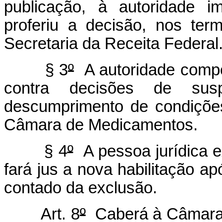
publicação, à autoridade i
proferiu a decisão, nos ter
Secretaria da Receita Federal
§ 3
º
A autoridade compet
contra decisões de su
descumprimento de condições
Câmara de Medicamentos.
§ 4
º
A pessoa jurídica e
fará jus a nova habilitação a
contado da exclusão.
Art. 8
º
Caberá à Câmara 