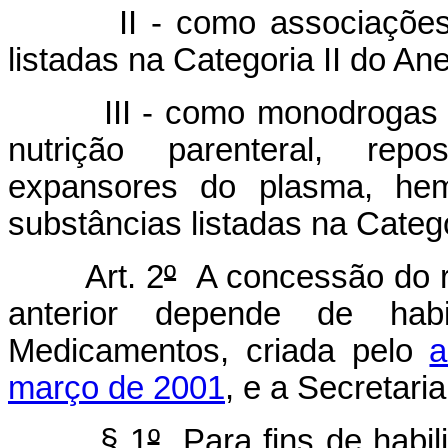
II - como associações, n
listadas na Categoria II do An
III - como monodrogas ou
nutrição parenteral, reposi
expansores do plasma, hemo
substâncias listadas na Catego
Art. 2
º
A concessão do re
anterior depende de hab
Medicamentos, criada pelo
a
março de 2001
, e a Secretari
§ 1
º
Para fins de habili