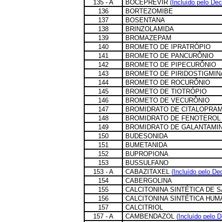
135 - A
BOCEPREVIR
(Incluído pelo Dec
136
BORTEZOMIBE
137
BOSENTANA
138
BRINZOLAMIDA
139
BROMAZEPAM
140
BROMETO DE IPRATRÓPIO
141
BROMETO DE PANCURÔNIO
142
BROMETO DE PIPECURÔNIO
143
BROMETO DE PIRIDOSTIGMIN
144
BROMETO DE ROCURÔNIO
145
BROMETO DE TIOTRÓPIO
146
BROMETO DE VECURÔNIO
147
BROMIDRATO DE CITALOPRA
148
BROMIDRATO DE FENOTEROL
149
BROMIDRATO DE GALANTAMI
150
BUDESONIDA
151
BUMETANIDA
152
BUPROPIONA
153
BUSSULFANO
153 - A
CABAZITAXEL
(Incluído pelo De
154
CABERGOLINA
155
CALCITONINA SINTÉTICA DE 
156
CALCITONINA SINTÉTICA HUM
157
CALCITRIOL
157 - A
CAMBENDAZOL
(Incluído pelo 