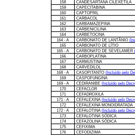
158
CANDESARTANA CILEXETILA
159
CAPECITABINA
160
CAPTOPRIL
161
CARBACOL
162
CARBAMAZEPINA
163
CARBENICILINA
164
CARBETOCINA
164 - A
CARBONATO DE LANTÂNIO
(In
165
CARBONATO DE LÍTIO
165 - A
CARBONATO DE SEVELAMER
166
CARBOPLATINA
167
CARMUSTINA
168
CARVEDILOL
168 - A
CASOPITANTO
(Incluído pelo De
169
CASPOFUNGINA
169 - A
CEDIRANIBE
(Incluído pelo Decr
170
CEFACLOR
171
CEFADROXILA
171 - A
CEFALEXINA
(Incluído pelo Decr
172
CEFALEXINA MONOIDRATADA
172 - A
CEFALOTINA
(Incluído pelo Decr
173
CEFALOTINA SÓDICA
174
CEFAZOLINA SÓDICA
175
CEFIXIMA
176
CEFODIZIMA