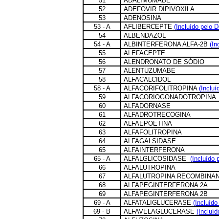
51
ADALIMUMABE
52
ADEFOVIR DIPIVOXILA
53
ADENOSINA
53 - A
AFLIBERCEPTE
(Incluído pelo 
54
ALBENDAZOL
54 - A
ALBINTERFERONA ALFA-2B
(In
55
ALEFACEPTE
56
ALENDRONATO DE SÓDIO
57
ALENTUZUMABE
58
ALFACALCIDOL
58 - A
ALFACORIFOLITROPINA
(Incluí
59
ALFACORIOGONADOTROPINA
60
ALFADORNASE
61
ALFADROTRECOGINA
62
ALFAEPOETINA
63
ALFAFOLITROPINA
64
ALFAGALSIDASE
65
ALFAINTERFERONA
65 - A
ALFALGLICOSIDASE
(Incluído 
66
ALFALUTROPINA
67
ALFALUTROPINA RECOMBINA
68
ALFAPEGINTERFERONA 2A
69
ALFAPEGINTERFERONA 2B
69 - A
ALFATALIGLUCERASE
(Incluído
69 - B
ALFAVELAGLUCERASE
(Incluíd