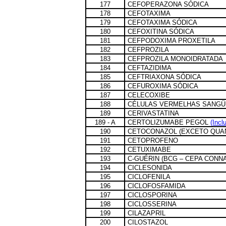
177
CEFOPERAZONA SÓDICA
178
CEFOTAXIMA
179
CEFOTAXIMA SÓDICA
180
CEFOXITINA SÓDICA
181
CEFPODOXIMA PROXETILA
182
CEFPROZILA
183
CEFPROZILA MONOIDRATADA
184
CEFTAZIDIMA
185
CEFTRIAXONA SÓDICA
186
CEFUROXIMA SÓDICA
187
CELECOXIBE
188
CÉLULAS VERMELHAS SANGÜ
189
CERIVASTATINA
189 - A
CERTOLIZUMABE PEGOL
(Incl
190
CETOCONAZOL (EXCETO QUA
191
CETOPROFENO
192
CETUXIMABE
193
C-GUÉRIN (BCG – CEPA CONN
194
CICLESONIDA
195
CICLOFENILA
196
CICLOFOSFAMIDA
197
CICLOSPORINA
198
CICLOSSERINA
199
CILAZAPRIL
200
CILOSTAZOL