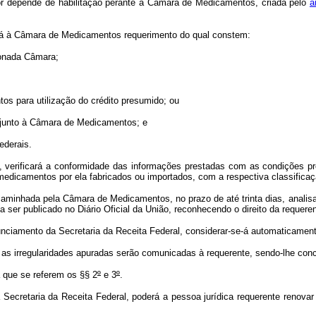
or depende de habilitação perante a Câmara de Medicamentos, criada pelo
a
tará à Câmara de Medicamentos requerimento do qual constem:
ionada Câmara;
s para utilização do crédito presumido; ou
 junto à Câmara de Medicamentos; e
ederais.
verificará a conformidade das informações prestadas com as condições prev
edicamentos por ela fabricados ou importados, com a respectiva classific
inhada pela Câmara de Medicamentos, no prazo de até trinta dias, analisará 
 ser publicado no Diário Oficial da União, reconhecendo o direito da requeren
nciamento da Secretaria da Receita Federal, considerar-se-á automaticamente
 as irregularidades apuradas serão comunicadas à requerente, sendo-lhe conce
 que se referem os §§ 2
º
e 3
º
.
Secretaria da Receita Federal, poderá a pessoa jurídica requerente renova