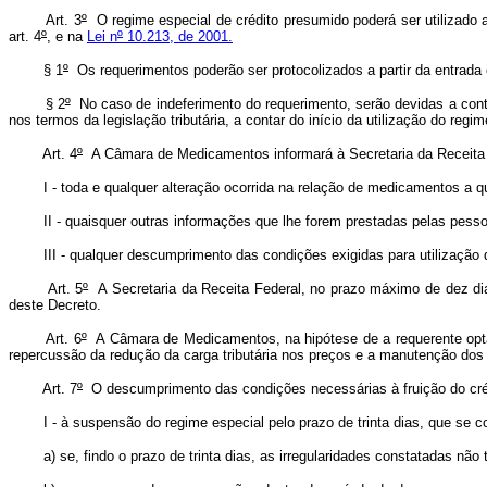
Art. 3
º
O regime especial de crédito presumido poderá ser utilizado
art. 4
º
, e na
Lei n
º
10.213, de 2001.
§ 1
º
Os requerimentos poderão ser protocolizados a partir da entrada 
§ 2
º
No caso de indeferimento do requerimento, serão devidas a cont
nos termos da legislação tributária, a contar do início da utilização do regim
Art. 4
º
A Câmara de Medicamentos informará à Secretaria da Receita F
I - toda e qualquer alteração ocorrida na relação de medicamentos a qu
II - quaisquer outras informações que lhe forem prestadas pelas pessoa
III - qualquer descumprimento das condições exigidas para utilização 
Art. 5
º
A Secretaria da Receita Federal, no prazo máximo de dez dia
deste Decreto.
Art. 6
º
A Câmara de Medicamentos, na hipótese de a requerente optar
repercussão da redução da carga tributária nos preços e a manutenção do
Art. 7
º
O descumprimento das condições necessárias à fruição do crédit
I - à suspensão do regime especial pelo prazo de trinta dias, que se 
a) se, findo o prazo de trinta dias, as irregularidades constatadas não