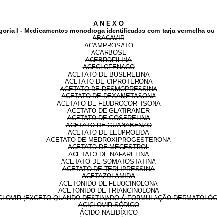
A N E X O
goria I - Medicamentos monodroga identificados com tarja vermelha ou 
ABACAVIR
ACAMPROSATO
ACARBOSE
ACEBROFILINA
ACECLOFENACO
ACETATO DE BUSERELINA
ACETATO DE CIPROTERONA
ACETATO DE DESMOPRESSINA
ACETATO DE DEXAMETASONA
ACETATO DE FLUDROCORTISONA
ACETATO DE GLATIRAMER
ACETATO DE GOSERELINA
ACETATO DE GUANABENZO
ACETATO DE LEUPROLIDA
ACETATO DE MEDROXIPROGESTERONA
ACETATO DE MEGESTROL
ACETATO DE NAFARELINA
ACETATO DE SOMATOSTATINA
ACETATO DE TERLIPRESSINA
ACETAZOLAMIDA
ACETONIDO DE FLUOCINOLONA
ACETONIDO DE TRIANCINOLONA
CLOVIR (EXCETO QUANDO DESTINADO À FORMULAÇÃO DERMATOLÓG
ACICLOVIR SÓDICO
ÁCIDO NALIDÍXICO