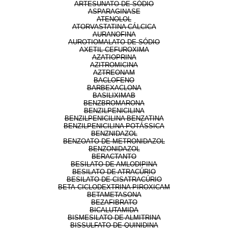
ARTESUNATO DE SÓDIO
ASPARAGINASE
ATENOLOL
ATORVASTATINA CÁLCICA
AURANOFINA
AUROTIOMALATO DE SÓDIO
AXETIL CEFUROXIMA
AZATIOPRINA
AZITROMICINA
AZTREONAM
BACLOFENO
BARBEXACLONA
BASILIXIMAB
BENZBROMARONA
BENZILPENICILINA
BENZILPENICILINA BENZATINA
BENZILPENICILINA POTÁSSICA
BENZNIDAZOL
BENZOATO DE METRONIDAZOL
BENZONIDAZOL
BERACTANTO
BESILATO DE AMLODIPINA
BESILATO DE ATRACÚRIO
BESILATO DE CISATRACÚRIO
BETA-CICLODEXTRINA PIROXICAM
BETAMETASONA
BEZAFIBRATO
BICALUTAMIDA
BISMESILATO DE ALMITRINA
BISSULFATO DE QUINIDINA