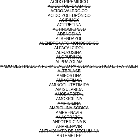
ÁCIDO PIPEMÍDICO
ÁCIDO TOLFENÂMICO
ÁCIDO VALPRÓICO
ÁCIDO ZOLEDRÔNICO
ACIPIMOX
ACITRETINA
ACTINOMICINA D
ADENOSINA
ALBENDAZOL
ALENDRONATO MONOSÓDICO
ALFACALCIDOL
ALFUZOSINA
ALOPURINOL
ALPRAZOLAM
UANDO DESTINADO À FORMULAÇÃO PARA DIAGNÓSTICO E TRATAMENT
ALTEPLASE
AMIFOSTINA
AMINOFILINA
AMINOGLUTETIMIDA
AMISULPRIDA
AMOBARBITAL
AMOXICILINA
AMPICILINA
AMPICILINA SÓDICA
AMPRENAVIR
ANASTRAZOL
ANFOTERICINA B
ANPRENAVIR
ANTIMONIATO DE MEGLUMINA
ARTEMETER