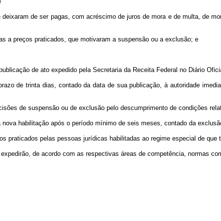
e
e deixaram de ser pagas, com acréscimo de juros de mora e de multa, de mora
as a preços praticados, que motivaram a suspensão ou a exclusão; e
licação de ato expedido pela Secretaria da Receita Federal no Diário Ofici
zo de trinta dias, contado da data de sua publicação, à autoridade imediat
decisões de suspensão ou de exclusão pelo descumprimento de condições rel
a nova habilitação após o período mínimo de seis meses, contado da exclusã
raticados pelas pessoas jurídicas habilitadas ao regime especial de que tr
expedirão, de acordo com as respectivas áreas de competência, normas com