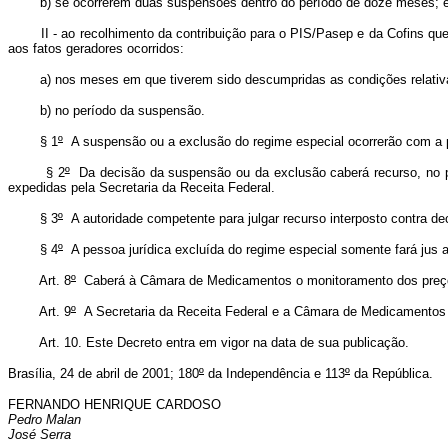
b) se ocorrerem duas suspensões dentro do período de doze meses; 
II - ao recolhimento da contribuição para o PIS/Pasep e da Cofins qu
aos fatos geradores ocorridos:
a) nos meses em que tiverem sido descumpridas as condições relativ
b) no período da suspensão.
§ 1
º
A suspensão ou a exclusão do regime especial ocorrerão com a pub
§ 2
º
Da decisão da suspensão ou da exclusão caberá recurso, no pra
expedidas pela Secretaria da Receita Federal.
§ 3
º
A autoridade competente para julgar recurso interposto contra 
§ 4
º
A pessoa jurídica excluída do regime especial somente fará jus 
Art. 8
º
Caberá à Câmara de Medicamentos o monitoramento dos preços p
Art. 9
º
A Secretaria da Receita Federal e a Câmara de Medicamentos 
Art. 10. Este Decreto entra em vigor na data de sua publicação.
Brasília, 24 de abril de 2001; 180
º
da Independência e 113
º
da República.
FERNANDO HENRIQUE CARDOSO
Pedro Malan
José Serra