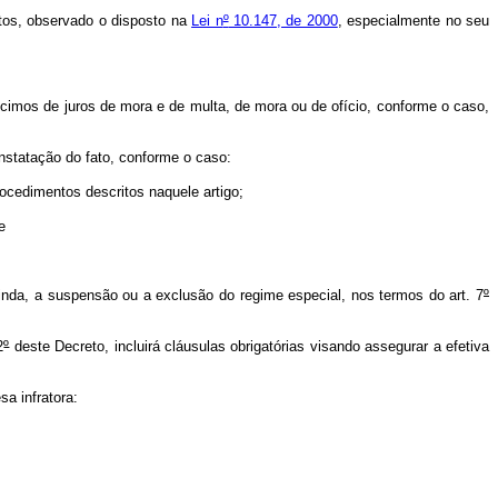
ntos, observado o disposto na
Lei n
º
10.147, de 2000
, especialmente no seu
imos de juros de mora e de multa, de mora ou de ofício, conforme o caso,
statação do fato, conforme o caso:
ocedimentos descritos naquele artigo;
e
nda, a suspensão ou a exclusão do regime especial, nos termos do art. 7
º
2
º
deste Decreto, incluirá cláusulas obrigatórias visando assegurar a efetiva
a infratora: