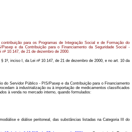
 contribuição para os Programas de Integração Social e de Formação do
S/Pasep e da Contribuição para o Financiamento da Seguridade Social -
i n
º
10.147, de 21 de dezembro de 2000.
, § 1
º
, inciso I, da Lei n
º
10.147, de 21 de dezembro de 2000, e no art. 10 da
io do Servidor Público - PIS/Pasep e da Contribuição para o Financiamento
procedam à industrialização ou à importação de medicamentos classificados
ados à venda no mercado interno, quando formulados:
diálise e diálise peritoneal, das substâncias listadas na Categoria III do