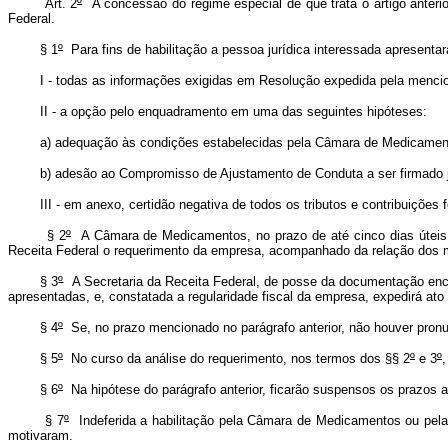
Art. 2
º
A concessão do regime especial de que trata o artigo anteri
Federal.
§ 1
º
Para fins de habilitação a pessoa jurídica interessada apresen
I - todas as informações exigidas em Resolução expedida pela menc
II - a opção pelo enquadramento em uma das seguintes hipóteses:
a) adequação às condições estabelecidas pela Câmara de Medicamento
b) adesão ao Compromisso de Ajustamento de Conduta a ser firmado
III - em anexo, certidão negativa de todos os tributos e contribuições f
§ 2
º
A Câmara de Medicamentos, no prazo de até cinco dias úteis, 
Receita Federal o requerimento da empresa, acompanhado da relação dos m
§ 3
º
A Secretaria da Receita Federal, de posse da documentação encam
apresentadas, e, constatada a regularidade fiscal da empresa, expedirá ato a
§ 4
º
Se, no prazo mencionado no parágrafo anterior, não houver pronu
§ 5
º
No curso da análise do requerimento, nos termos dos §§ 2
º
e 3
º
,
§ 6
º
Na hipótese do parágrafo anterior, ficarão suspensos os prazos a
§ 7
º
Indeferida a habilitação pela Câmara de Medicamentos ou pela 
motivaram.