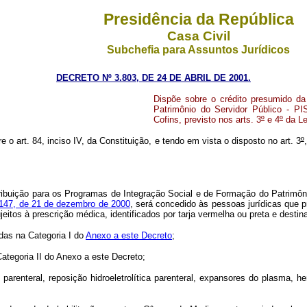
Presidência da República
Casa Civil
Subchefia para Assuntos Jurídicos
DECRETO Nº 3.803, DE 24 DE ABRIL DE 2001.
Dispõe sobre o crédito presumido da
Patrimônio do Servidor Público - PI
Cofins, previsto nos arts. 3
º
e 4
º
da Le
e o art. 84, inciso IV, da Constituição, e tendo em vista o disposto no art. 3
º
ribuição para os Programas de Integração Social e de Formação do Patrimôn
147, de 21 de dezembro de 2000
, será concedido às pessoas jurídicas que 
os à prescrição médica, identificados por tarja vermelha ou preta e destin
as na Categoria I do
Anexo a este Decreto
;
ategoria II do Anexo a este Decreto;
enteral, reposição hidroeletrolítica parenteral, expansores do plasma, hemo