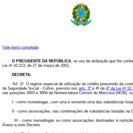
Vide texto compilado
O PRESIDENTE DA REPÚBLICA
, no uso da atribuição que lhe confer
Lei n
º
10.213, de 27 de março de 2001,
DECRETA:
Art. 1
º
O regime especial de utilização do crédito presumido da cont
da Seguridade Social - Cofins, previsto nos
arts. 3º
e 4
º
da
4º da Lei n
º
10.
nas posições 3003 e 3004 da Nomenclatura Comum do Mercosul (NCM), sujeit
I - como monodrogas, com uma e somente uma das substâncias listad
II - como associações, nas combinações de substâncias listadas na C
III - como monodrogas ou como associações destinadas à nutrição par
Anexo a este Decreto.