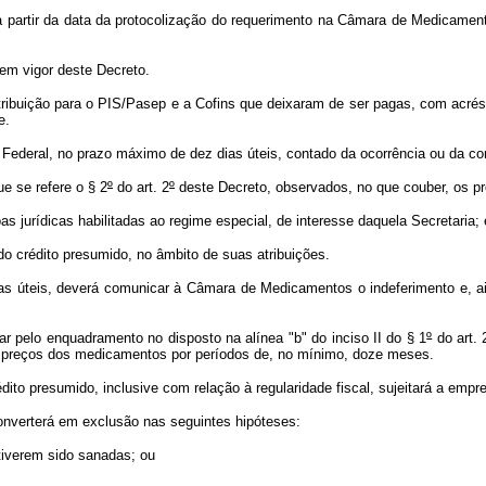
 a partir da data da protocolização do requerimento na Câmara de Medicame
em vigor deste Decreto.
ribuição para o PIS/Pasep e a Cofins que deixaram de ser pagas, com acrésc
e.
ederal, no prazo máximo de dez dias úteis, contado da ocorrência ou da con
e se refere o § 2
º
do art. 2
º
deste Decreto, observados, no que couber, os pr
s jurídicas habilitadas ao regime especial, de interesse daquela Secretaria; 
do crédito presumido, no âmbito de suas atribuições.
s úteis, deverá comunicar à Câmara de Medicamentos o indeferimento e, ai
 pelo enquadramento no disposto na alínea "b" do inciso II do § 1
º
do art. 
s preços dos medicamentos por períodos de, no mínimo, doze meses.
o presumido, inclusive com relação à regularidade fiscal, sujeitará a empres
converterá em exclusão nas seguintes hipóteses:
 tiverem sido sanadas; ou