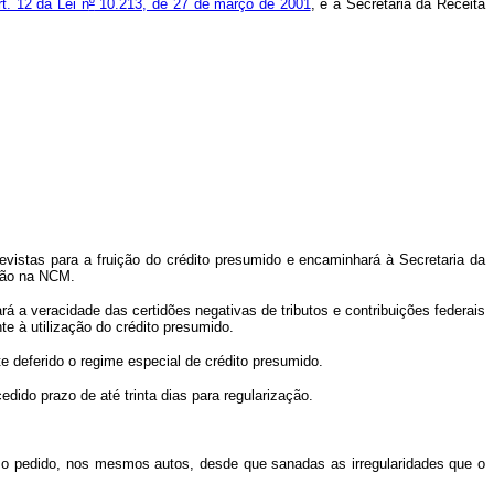
rt. 12 da Lei n
º
10.213, de 27 de março de 2001
, e a Secretaria da Receita
istas para a fruição do crédito presumido e encaminhará à Secretaria da
ação na NCM.
a veracidade das certidões negativas de tributos e contribuições federais
te à utilização do crédito presumido.
 deferido o regime especial de crédito presumido.
dido prazo de até trinta dias para regularização.
r o pedido, nos mesmos autos, desde que sanadas as irregularidades que o