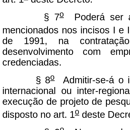
o
§ 7
Poderá ser ad
mencionados nos incisos I e I
de 1991, na contrataçã
desenvolvimento com empr
credenciadas.
o
§ 8
Admitir-se-á o in
internacional ou inter-regio
execução de projeto de pesqu
o
disposto no art. 1
deste Decre
o