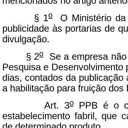
mencionados no artigo anterio
o
§ 1
O Ministério da 
publicidade às portarias de q
divulgação.
o
§ 2
Se a empresa não d
Pesquisa e Desenvolvimento p
dias, contados da publicação 
a habilitação para fruição dos
o
Art. 3
PPB é o co
estabelecimento fabril, que ca
de determinado produto.