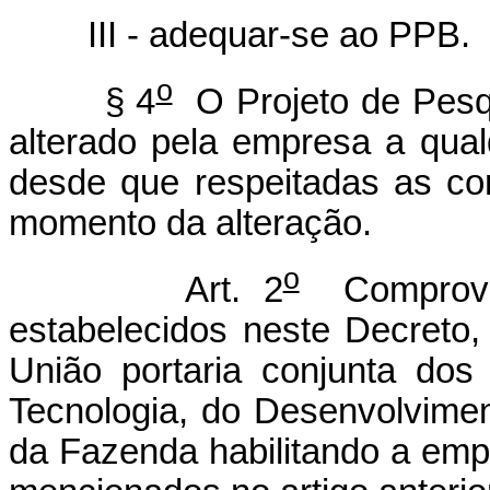
III - adequar-se ao PPB.
o
§ 4
O Projeto de Pesq
alterado pela empresa a qualq
desde que respeitadas as con
momento da alteração.
o
Art. 2
Comprovad
estabelecidos neste Decreto, 
União portaria conjunta dos
Tecnologia, do Desenvolviment
da Fazenda habilitando a empr