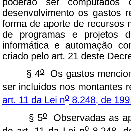
poderão ser computados 
desenvolvimento os gastos rel
forma de aporte de recursos m
de programas e projetos d
informática e automação con
criado pelo art. 21 deste Decre
o
§ 4
Os gastos menciona
ser incluídos nos montantes re
o
art. 11 da Lei n
8.248, de 199
o
§ 5
Observadas as apl
o
do art. 11 da Lei n
8.248, d