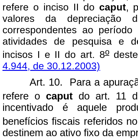
refere o inciso II do
caput
, 
valores da depreciação d
correspondentes ao período 
atividades de pesquisa e d
o
incisos I e II do art. 8
deste
4.944, de 30.12.2003)
Art. 10. Para a apuração d
refere o
caput
do art. 11 d
incentivado é aquele pro
benefícios fiscais referidos no
destinem ao ativo fixo da emp