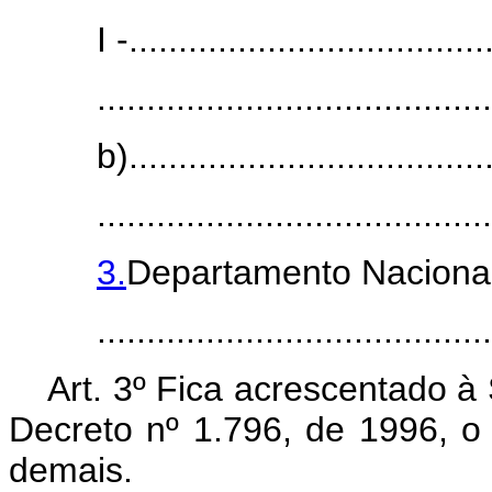
I -....................................
........................................
b).....................................
........................................
3.
Departamento Nacional
.......................................
Art. 3º Fica acrescentado à 
Decreto nº 1.796, de 1996, o
demais.