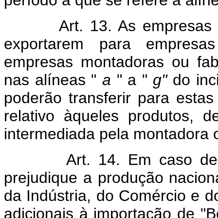
período a que se refere a alíne
Art. 13. As empresas fabr
exportarem para empresas
empresas montadoras ou fabr
nas alíneas "
a
" a "
g"
do inci
poderão transferir para estas
relativo àqueles produtos, 
intermediada pela montadora o
Art. 14. Em caso de con
prejudique a produção naciona
da Indústria, do Comércio e d
adicionais à importação de "