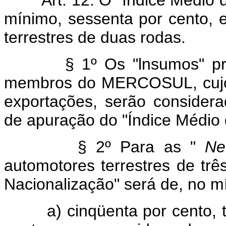
Art. 12. O "índice Médio de
mínimo, sessenta por cento, 
terrestres de duas rodas.
§ 1º Os "lnsumos" proced
membros do MERCOSUL, cujo
exportações, serão considera
de apuração do "Índice Médio 
§ 2º Para as "
Ne
automotores terrestres de trê
Nacionalização" será de, no m
a) cinqüenta por cento, to