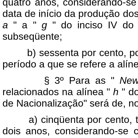
quatro anos, considerando-se
data de início da produção dos
a
" a "
g
" do inciso IV do
subseqüente;
b) sessenta por cento, por a
período a que se refere a alíne
§ 3º Para as "
New
relacionados na alínea "
h
" do
de Nacionalização" será de, n
a) cinqüenta por cento, to
dois anos, considerando-se 