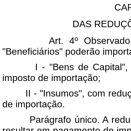
CAP
DAS REDUÇ
Art. 4º Observado o dis
"Beneficiários" poderão impor
I - "Bens de Capital", c
imposto de importação;
II - "Insumos", com reduçã
de importação.
Parágrafo único. A redução
resultar em pagamento de impo