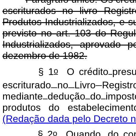
escriturados no livro Regi
Produtos Industrializados, e s
previsto no art. 103 do Reg
Industrializados, aprovado
dezembro de 1982.
o
§ 1
O crédito
presu
escriturado
no
Livro
Registr
mediante
dedução
do
impos
produtos do estabeleciment
(Redação dada pelo Decreto n
o
§ 2
Quando, do conf