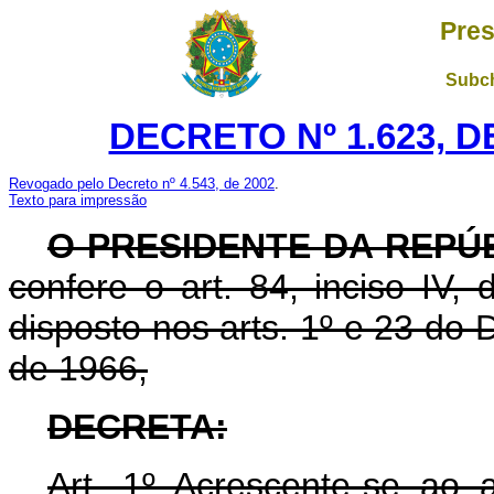
Pres
Subch
DECRETO Nº 1.623, D
Revogado pelo Decreto nº 4.543, de 2002
.
Texto para impressão
O PRESIDENTE DA REPÚ
confere o art. 84, inciso IV,
disposto nos arts. 1º e 23 do 
de 1966,
DECRETA:
Art. 1º Acrescente-se ao 