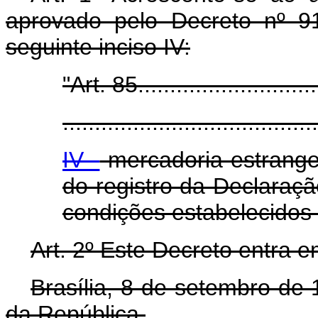
aprovado pelo Decreto nº 9
seguinte inciso IV:
"Art. 85..............................
.......................................
IV -
mercadoria estrangei
do registro da Declaraç
condições estabelecidos 
Art. 2º Este Decreto entra e
Brasília, 8 de setembro de
da República.