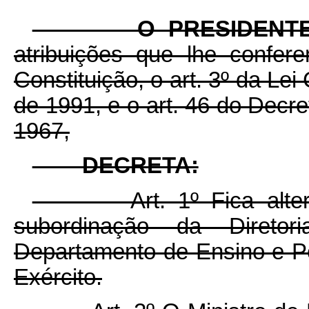
O PRESIDENTE D
atribuições que lhe confer
Constituição, o art. 3º da Le
de 1991, e o art. 46 do Decre
1967,
DECRETA:
Art. 1º Fica alterada,
subordinação da Diretor
Departamento de Ensino e Pe
Exército.