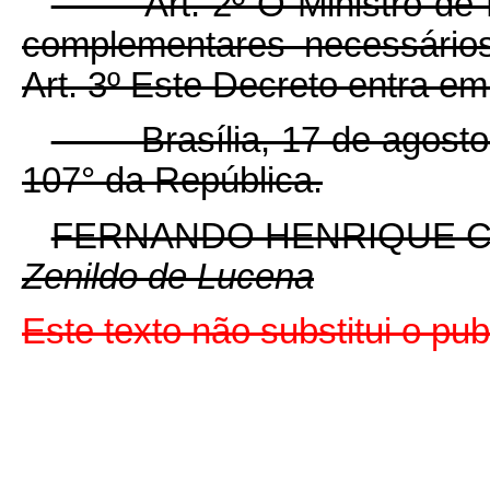
Art. 2º O Ministro de Es
complementares necessário
Art. 3º Este Decreto entra em
Brasília, 17 de agosto d
107° da República.
FERNANDO HENRIQUE 
Zenildo de Lucena
Este texto não substitui o pu