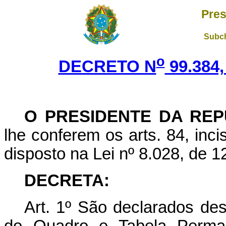
Pres
Subch
o
DECRETO N
99.384,
O PRESIDENTE DA REP
lhe conferem os arts. 84, inci
disposto na Lei nº 8.028, de 1
DECRETA:
Art. 1º São declarados de
do Quadro e Tabela Permane