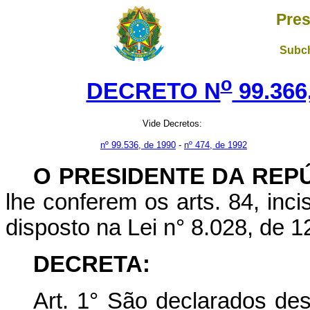
Pres
Subch
o
DECRETO N
99.366
Vide Decretos:
nº 99.536, de 1990
-
nº 474, de 1992
O PRESIDENTE DA REP
lhe conferem os arts. 84, inci
disposto na Lei n° 8.028, de 1
DECRETA:
Art. 1° São declarados de