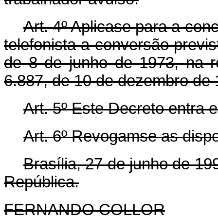
Art. 4º Aplica­se para a co
telefonista a conversão previst
de 8 de junho de 1973, na r
6.887, de 10 de dezembro de 
Art. 5º Este Decreto entra 
Art. 6º Revogam­se as disp
Brasília, 27 de junho de 1
República.
FERNANDO COLLOR