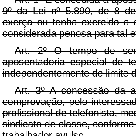
9º da Lei nº 5.890, de 8 d
exerça ou tenha exercido a at
considerada penosa para tal ef
Art. 2º O tempo de ser
aposentadoria especial de te
independentemente de limite d
Art. 3º A concessão da a
comprovação, pelo interessado
profissional de telefonista, 
sindicato de classe, conform
trabalhador avulso.