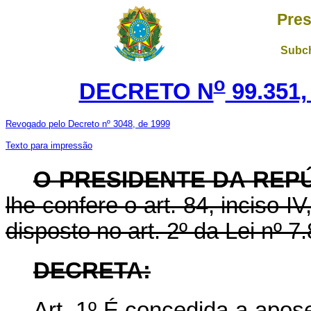
Pres
Subch
o
DECRETO N
99.351,
Revogado pelo Decreto nº 3048, de 1999
Texto para impressão
O PRESIDENTE DA REP
lhe confere o art. 84, inciso I
disposto no art. 2º da Lei nº 
DECRETA:
Art. 1º É concedida a apose